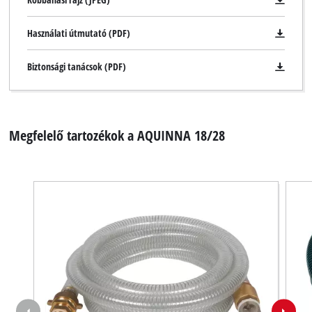
trackers
that
Használati útmutató (PDF)
are
not
Biztonsági tanácsok (PDF)
disclosed
to
the
visitor.
The
Megfelelő tartozékok a AQUINNA 18/28
website
owner
needs
to
setup
the
site
with
their
CMP
to
add