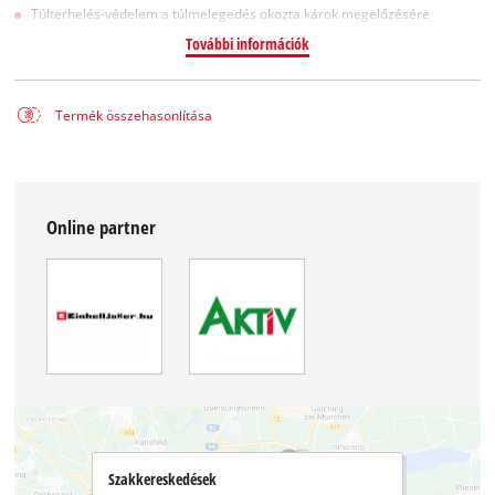
Túlterhelés-védelem a túlmelegedés okozta károk megelőzésére
További információk
Termék összehasonlítása
Online partner
Szakkereskedések