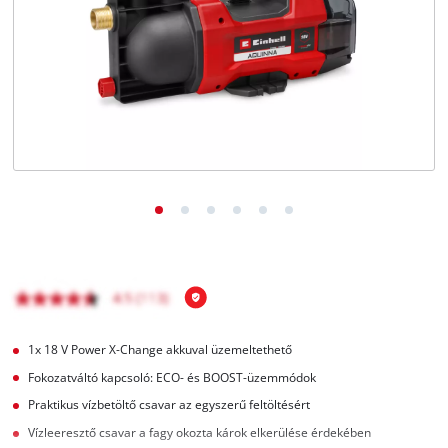
Magyar
HU
Magyar
English
1x 18 V Power X-Change akkuval üzemeltethető
Fokozatváltó kapcsoló: ECO- és BOOST-üzemmódok
Praktikus vízbetöltő csavar az egyszerű feltöltésért
Vízleeresztő csavar a fagy okozta károk elkerülése érdekében