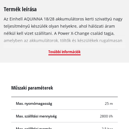
Termék leírása
Az Einhell AQUINNA 18/28 akkumulátoros kerti szivattyú nagy
teljesítményű készülék olyan helyekre, ahol hálózati áram
nélkül kell vizet szállítani. A Power X-Change család tagja,
amelyben az akkumulátorok, töltők és készülékek rugalmasan
kombinálhatók. Két üzemmód állítható be: nagyobb szállítási
További információk
teljesítmény, illetve csökkentett nyomás és hosszabb
akkuüzemidő, a felhasználási feltételektől függően. Óránként
akár 2800 liter vizet szállít, legfeljebb 25 méteres szállítási
magassággal, 2,5 bar nyomással és 6 méteres
szívómélységgel. A nagy vízbetöltő csavar megkönnyíti a
Műszaki paraméterek
feltöltést, az alsó leeresztőcsavar pedig a kiürítést és a téli
fagyvédelmet. A túlterhelés-védelem túlmelegedés esetén
Max. nyomómagasság
25 m
automatikusan kikapcsolja a készüléket. A kompakt szivattyút
központi fogantyúval és tartós rögzítéshez furatokkal látták el.
Max. szállítási mennyiség
2800 l/h
Két robusztus fém menetes csatlakozóval rendelkezik. Akku és
töltő nélkül; ezek külön vásárolhatók meg.
Max. szállítási nyomás
2.5 bar