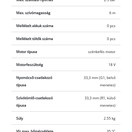
Max. szívómagasság
6 m
Mellékelt akkuk száma
0 pcs
Mellékelt töltők száma
0 pcs
Motor típusa
szénkefés motor
Motorfeszültség
18 V
Nyomócső-csatlakozó
33,3 mm (G1, belső
típusa
menetes)
Szívótömlő-csatlakozó
33,3 mm (R1, külső
típusa
menetes)
Súly
2.55 kg
Víz max. hőmérséklete
35 °C