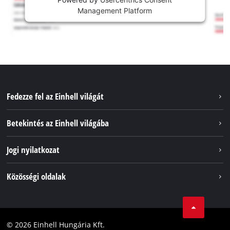
Management Platform
Fedezze fel az Einhell világát
Szolgáltatások
Betekintés az Einhell világába
Akkumulátorrendszer
Rólunk
Jogi nyilatkozat
Fenntarthatóság
Impresszum
Közösségi oldalak
Az Einhell világszerte
Adatvédelem
Karrier
LinkedIn
Megfelelőség
YouТube
Akadálymentesítési Nyilatkozat
© 2026 Einhell Hungária Kft.
Facebook