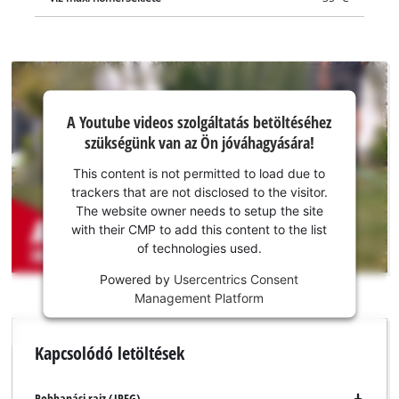
A Youtube
A Youtube videos szolgáltatás betöltéséhez
szolgáltatás
szükségünk van az Ön jóváhagyására!
betöltéséhez
szükségünk
This content is not permitted to load due to
van az Ön
trackers that are not disclosed to the visitor.
jóváhagyására!
The website owner needs to setup the site
with their CMP to add this content to the list
This
of technologies used.
content
is
Powered by
Usercentrics Consent
not
Management Platform
permitted
to
Kapcsolódó letöltések
load
due
to
Robbanási rajz (JPEG)