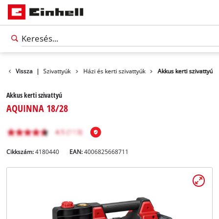
Termékek
Vissza
|
Szivattyúk
Házi és kerti szivattyúk
Akkus kerti szivattyú
Akkus kerti szivattyú
AQUINNA 18/28
Cikkszám:
4180440
EAN:
4006825668711