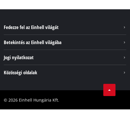
Fedezze fel az Einhell világát
Szolgáltatások
Betekintés az Einhell világába
Akkumulátorrendszer
Rólunk
Jogi nyilatkozat
Fenntarthatóság
Impresszum
Közösségi oldalak
Az Einhell világszerte
Adatvédelem
Karrier
LinkedIn
Megfelelőség
YouТube
Akadálymentesítési Nyilatkozat
© 2026 Einhell Hungária Kft.
Facebook
Instagram