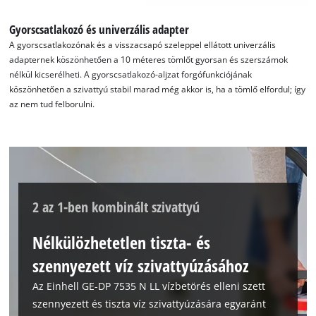
szükségünk van az Ön jóváhagyására!
Gyorscsatlakozó és univerzális adapter
This content is not permitted to load due
to trackers that are not disclosed to the
A gyorscsatlakozónak és a visszacsapó szeleppel ellátott univerzális
visitor. The website owner needs to setup
adapternek köszönhetően a 10 méteres tömlőt gyorsan és szerszámok
the site with their CMP to add this content
nélkül kicserélheti. A gyorscsatlakozó-aljzat forgófunkciójának
to the list of technologies used.
köszönhetően a szivattyú stabil marad még akkor is, ha a tömlő elfordul; így
az nem tud felborulni.
Powered by
Usercentrics Consent
Management Platform
2 az 1-ben kombinált szivattyú
Nélkülözhetetlen tiszta- és
szennyezett víz szivattyúzásához
Az Einhell GE-DP 7535 N LL vízbetörés elleni szett
szennyezett és tiszta víz szivattyúzására egyaránt