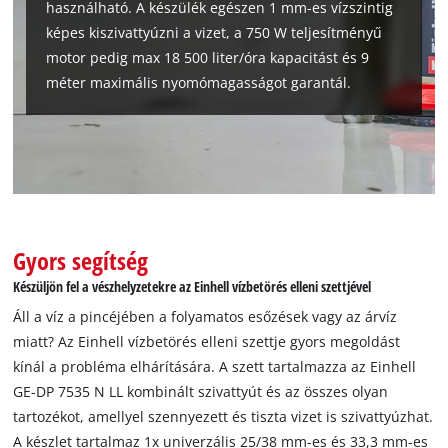
használható. A készülék egészen 1 mm-es vízszintig
képes kiszivattyúzni a vizet, a 750 W teljesítményű
motor pedig max 18 500 liter/óra kapacitást és 9
méter maximális nyomómagasságot garantál.
Gyors segítség
Készüljön fel a vészhelyzetekre az Einhell vízbetörés elleni szettjével
Áll a víz a pincéjében a folyamatos esőzések vagy az árvíz
miatt? Az Einhell vízbetörés elleni szettje gyors megoldást
kínál a probléma elhárítására. A szett tartalmazza az Einhell
GE-DP 7535 N LL kombinált szivattyút és az összes olyan
tartozékot, amellyel szennyezett és tiszta vizet is szivattyúzhat.
A készlet tartalmaz 1x univerzális 25/38 mm-es és 33,3 mm-es