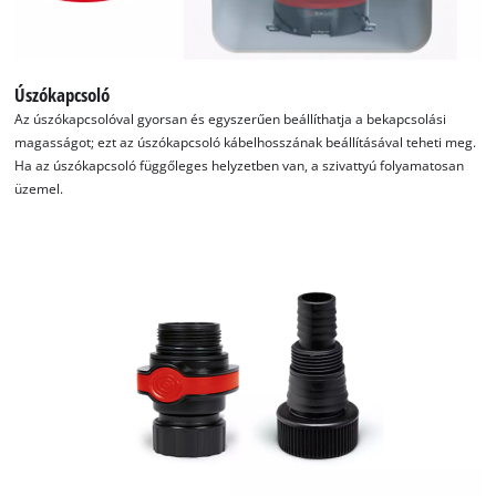
Úszókapcsoló
Az úszókapcsolóval gyorsan és egyszerűen beállíthatja a bekapcsolási
magasságot; ezt az úszókapcsoló kábelhosszának beállításával teheti meg.
Ha az úszókapcsoló függőleges helyzetben van, a szivattyú folyamatosan
üzemel.
A Google Maps szolgáltatás betöltéséhez