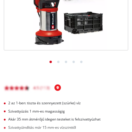
Magyar
HU
Magyar
English
2 az 1-ben: tiszta és szennyezett (szürke) víz
Szivattyúzás 1 mm-es magasságig
Akár 35 mm átmérőjű idegen testeket is felszivattyúzhat
Szivattyúindítás már 15 mm-es vízszinttől