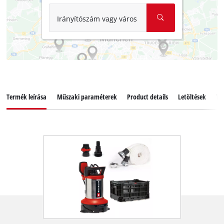
Irányítószám vagy város
Termék leírása
Műszaki paraméterek
Product details
Letöltések
Ta