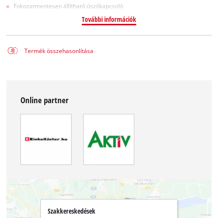
Fokozatmentesen állítható úszókapcsoló
További információk
Termék összehasonlítása
Online partner
Szakkereskedések