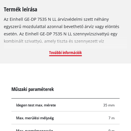
Termék leírása
Az Einhell GE-DP 7535 N LL árvízvédelmi szett néhány
egyszerű mozdulattal azonnal bevethető árvíz vagy elöntés
esetén. Az Einhell GE-DP 7535 N LL szennyvízszivattyú egy
kombinált szivattyú, amely tiszta és szennyezett víz
szivattyúzására egyaránt alkalmas, akár 35 mm
További információk
szemcseméretig. Egyetlen szivattyú két feladatra: tisztavíz-
üzemmódban akár 1 mm-es maradványvízszintig képes
felszívni, míg szennyvíz-üzemmódban nagyobb
szennyeződésekkel teli vizet is elbír. A 2 az 1-ben szivattyú
nagy teljesítményével nyűgöz le: 750 wattos teljesítménye
Műszaki paraméterek
révén akár 18 500 liter vizet képes óránként átszivattyúzni, és
akár 9 méteres emelési magasságot is elérhet. A
Idegen test max. mérete
35 mm
fokozatmentesen szabályozható úszókapcsoló lehetővé teszi a
folyamatos működés vagy előre beállított be-/kikapcsolási
Max. merülési mélység
7 m
szintek közötti választást. A szárazonfutás elleni védelem
gondoskodik arról, hogy a motor csak akkor működjön, ha a
Max. nyomómagasság
9 m