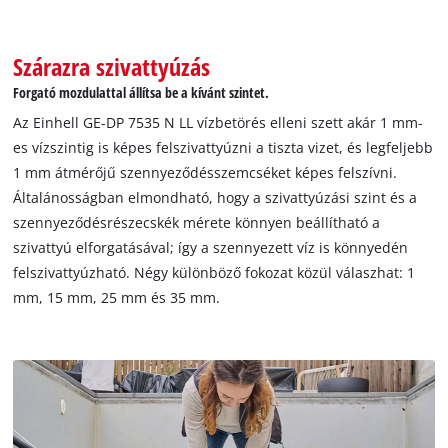
Szárazra szivattyúzás
Forgató mozdulattal állítsa be a kívánt szintet.
Az Einhell GE-DP 7535 N LL vízbetörés elleni szett akár 1 mm-
es vízszintig is képes felszivattyúzni a tiszta vizet, és legfeljebb
1 mm átmérőjű szennyeződésszemcséket képes felszívni.
Általánosságban elmondható, hogy a szivattyúzási szint és a
szennyeződésrészecskék mérete könnyen beállítható a
szivattyú elforgatásával; így a szennyezett víz is könnyedén
felszivattyúzható. Négy különböző fokozat közül válaszhat: 1
mm, 15 mm, 25 mm és 35 mm.