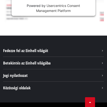
Powered by
Usercentrics Consent
Management Platform
Fedezze fel az Einhell világát
Szolgáltatások
Betekintés az Einhell világába
Akkumulátorrendszer
Rólunk
Jogi nyilatkozat
Fenntarthatóság
Impresszum
Közösségi oldalak
Az Einhell világszerte
Adatvédelem
Karrier
LinkedIn
Megfelelőség
YouТube