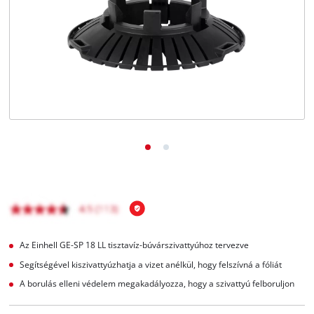
Magyar
HU
Magyar
English
Az Einhell GE-SP 18 LL tisztavíz-búvárszivattyúhoz tervezve
Segítségével kiszivattyúzhatja a vizet anélkül, hogy felszívná a fóliát
A borulás elleni védelem megakadályozza, hogy a szivattyú felboruljon