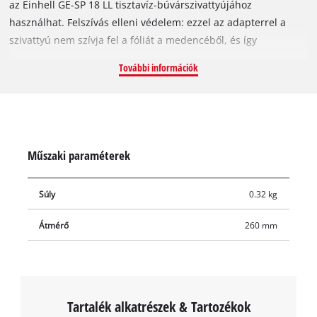
az Einhell GE-SP 18 LL tisztavíz-búvárszivattyújához
használhat. Felszívás elleni védelem: ezzel az adapterrel a
szivattyú nem szívja fel a fóliát a medencéből, és így
folyamatosan, megszakítások nélkül dolgozhat. A nagy, 260
További információk
mm-es átmérő egyben a medencefólia-fej felborulás elleni
védelmeként is szolgál. A gyári csomagolás tartalmazza az
adaptert.
Műszaki paraméterek
Súly
0.32 kg
Átmérő
260 mm
Tartalék alkatrészek & Tartozékok