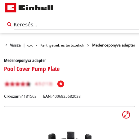
Vissza
Tartozékok
|
Kerti gépek és tartozékok
Medenceponyva adapter
Medenceponyva adapter
Pool Cover Pump Plate
Cikkszám:
4181563
EAN:
4006825682038