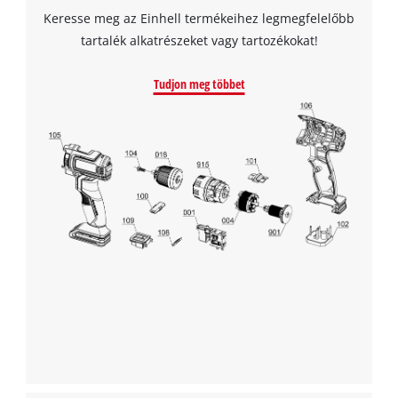
Keresse meg az Einhell termékeihez legmegfelelőbb
tartalék alkatrészeket vagy tartozékokat!
Tudjon meg többet
A Google Maps szolgáltatás betöltéséhez
szükségünk van az Ön jóváhagyására!