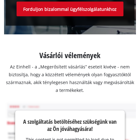
Forduljon bizalommal ügyfélszolgálatunkhoz
Vásárlói vélemények
Az Einhell - a „Megerősített vásárlás” eseteit kivéve - nem
biztosítja, hogy a közzétett vélemények olyan fogyasztóktól
származnak, akik ténylegesen használták vagy megvásárolták
a termékeket.
A szolgáltatás betöltéséhez szükségünk van
az Ön jóváhagyására!
This content is not permitted to load due to