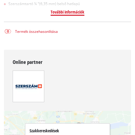
Szerszámtartó ¼ "(6,35 mm) belső hatlapú
További információk
Termék összehasonlítása
Online partner
Szakkereskedések