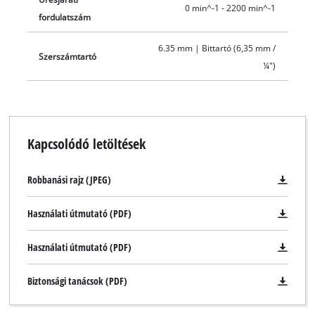
0 min^-1 - 2200 min^-1
manuálisan. A praktikus övkampó és a mágneses bittartó teszi
fordulatszám
teljessé a felszereltséget.
6.35 mm | Bittartó (6,35 mm /
Szerszámtartó
¼")
Kapcsolódó letöltések
Robbanási rajz (JPEG)
Használati útmutató (PDF)
Használati útmutató (PDF)
Biztonsági tanácsok (PDF)