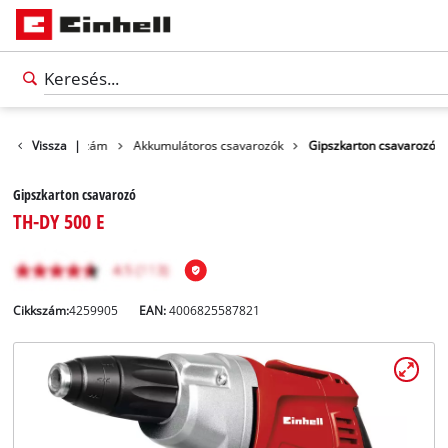
ékek
Vissza
Szerszám
|
Akkumulátoros csavarozók
Gipszkarton csavarozó
Gipszkarton csavarozó
TH-DY 500 E
Cikkszám:
4259905
EAN:
4006825587821