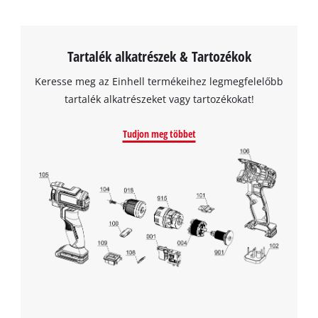
Tartalék alkatrészek & Tartozékok
Keresse meg az Einhell termékeihez legmegfelelőbb
tartalék alkatrészeket vagy tartozékokat!
Tudjon meg többet
A Google Maps szolgáltatás betöltéséhez
szükségünk van az Ön jóváhagyására!
This content is not permitted to load due
to trackers that are not disclosed to the
visitor. The website owner needs to setup
the site with their CMP to add this content
to the list of technologies used.