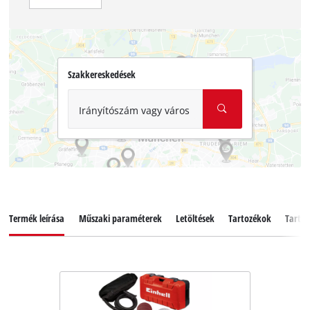
Szakkereskedések
Irányítószám vagy város
Termék leírása
Műszaki paraméterek
Letöltések
Tartozékok
Tartal