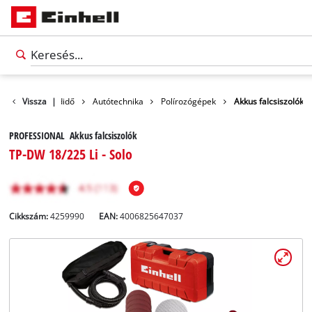
ékek
Vissza
Szabadidő
|
Autótechnika
Polírozógépek
Akkus falcsiszolók
PROFESSIONAL Akkus falcsiszolók
TP-DW 18/225 Li - Solo
Cikkszám:
4259990
EAN:
4006825647037