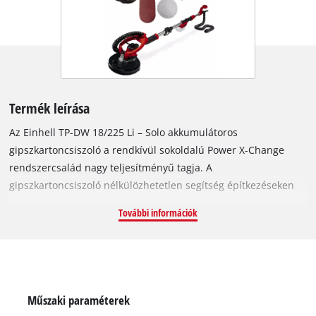
Termék leírása
Az Einhell TP-DW 18/225 Li – Solo akkumulátoros
gipszkartoncsiszoló a rendkívül sokoldalú Power X-Change
rendszercsalád nagy teljesítményű tagja. A
gipszkartoncsiszoló nélkülözhetetlen segítség építkezéseken
és felújításhoz, hiszen könnyedén megmunkálhatja vele a
További információk
függőleges vagy a mennyezetre rögzített gipszkartontáblákat.
A fordulatszám-szabályozó elektronikának köszönhetően
mindig az elvégzendő munka sajátosságaihoz és az anyag
tulajdonságaihoz igazíthatja a fordulatszámot. A rögzíthető
kapcsológomb és a Softgrip borítású felületek még
Műszaki paraméterek
huzamosabb ideig történő használat esetén is könnyű