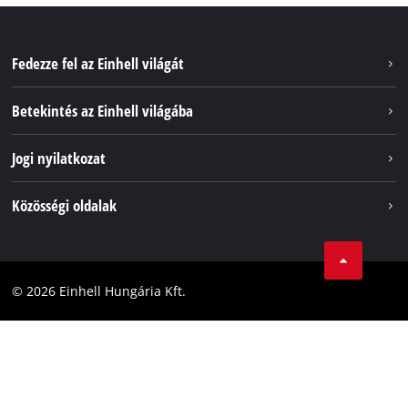
Fedezze fel az Einhell világát
Szolgáltatások
Betekintés az Einhell világába
Akkumulátorrendszer
Rólunk
Jogi nyilatkozat
Fenntarthatóság
Impresszum
Közösségi oldalak
Az Einhell világszerte
Adatvédelem
Karrier
LinkedIn
Megfelelőség
YouТube
Akadálymentesítési Nyilatkozat
© 2026 Einhell Hungária Kft.
Facebook
Instagram