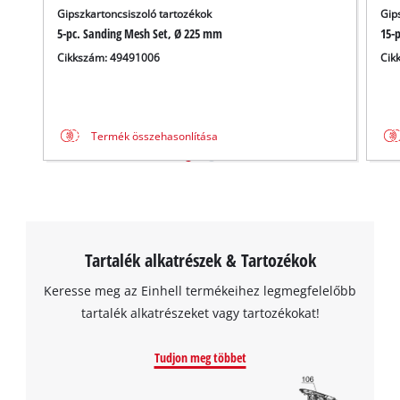
Gipszkartoncsiszoló tartozékok
Gip
5-pc. Sanding Mesh Set, Ø 225 mm
15-
A Google Maps szolgáltatás betöltéséhez
Cikkszám: 49491006
Cik
szükségünk van az Ön jóváhagyására!
This content is not permitted to load due
to trackers that are not disclosed to the
visitor. The website owner needs to setup
Termék összehasonlítása
the site with their CMP to add this content
to the list of technologies used.
Powered by
Usercentrics Consent
Management Platform
Tartalék alkatrészek & Tartozékok
Keresse meg az Einhell termékeihez legmegfelelőbb
tartalék alkatrészeket vagy tartozékokat!
Tudjon meg többet