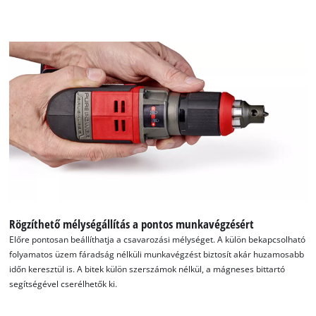
Rögzíthető mélységállítás a pontos munkavégzésért
A Google Maps szolgáltatás betöltéséhez
Előre pontosan beállíthatja a csavarozási mélységet. A külön bekapcsolható
szükségünk van az Ön jóváhagyására!
folyamatos üzem fáradság nélküli munkavégzést biztosít akár huzamosabb
időn keresztül is. A bitek külön szerszámok nélkül, a mágneses bittartó
This content is not permitted to load due
segítségével cserélhetők ki.
to trackers that are not disclosed to the
visitor. The website owner needs to setup