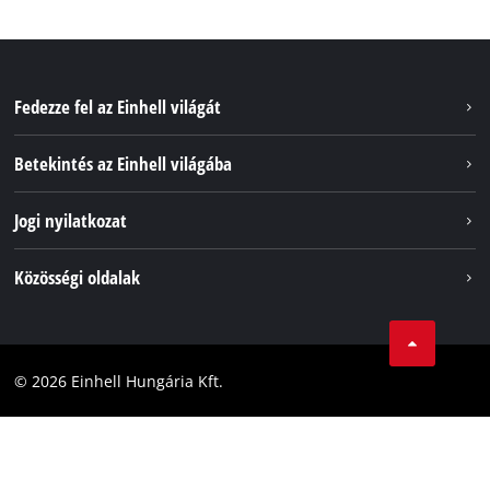
Fedezze fel az Einhell világát
Szolgáltatások
Betekintés az Einhell világába
Akkumulátorrendszer
Rólunk
Jogi nyilatkozat
Fenntarthatóság
Impresszum
Közösségi oldalak
Az Einhell világszerte
Adatvédelem
Karrier
LinkedIn
Megfelelőség
YouТube
Akadálymentesítési Nyilatkozat
© 2026 Einhell Hungária Kft.
Facebook
Instagram