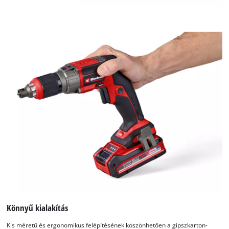
content
to
the
list
of
technologies
used.
Powered
by
Usercentrics
Consent
Management
Platform
Könnyű kialakítás
Kis méretű és ergonomikus felépítésének köszönhetően a gipszkarton-