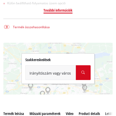
Külön beállítható folyamatos üzem opció
További információk
Termék összehasonlítása
Szakkereskedések
Irányítószám vagy város
Termék leírása
Műszaki paraméterek
Video
Product details
Letölté