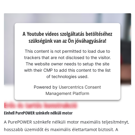
A Youtube
A Youtube videos szolgáltatás betöltéséhez
szolgáltatás
szükségünk van az Ön jóváhagyására!
betöltéséhez
szükségünk
This content is not permitted to load due to
van az Ön
trackers that are not disclosed to the visitor.
jóváhagyására!
The website owner needs to setup the site
with their CMP to add this content to the list
This
of technologies used.
content
is
Powered by
Usercentrics Consent
not
Management Platform
permitted
Erős és tartós konstrukció
to
load
Einhell PurePOWER szénkefe nélküli motor
due
A PurePOWER szénkefe nélküli motor maximális teljesítményt,
to
hosszabb üzemidőt és maximális élettartamot biztosít. A
trackers