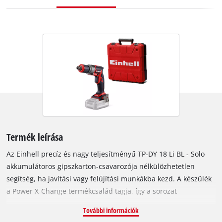
Termék leírása
Az Einhell precíz és nagy teljesítményű TP-DY 18 Li BL - Solo
akkumulátoros gipszkarton-csavarozója nélkülözhetetlen
segítség, ha javítási vagy felújítási munkákba kezd. A készülék
a Power X-Change termékcsalád tagja, így a sorozat
valamennyi PXC akkumulátorát használhatja hozzá. Einhell
További információk
PurePOWER szénkefe nélküli motorral. A szénkefe nélküli