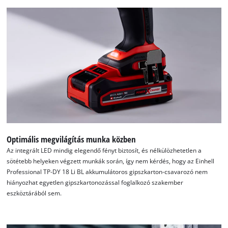
the site with their CMP to add this content
to the list of technologies used.
Powered by
Usercentrics Consent
Management Platform
Optimális megvilágítás munka közben
Az integrált LED mindig elegendő fényt biztosít, és nélkülözhetetlen a
sötétebb helyeken végzett munkák során, így nem kérdés, hogy az Einhell
Professional TP-DY 18 Li BL akkumulátoros gipszkarton-csavarozó nem
hiányozhat egyetlen gipszkartonozással foglalkozó szakember
eszköztárából sem.