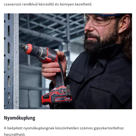
csavarozó rendkívül kézreálló és könnyen kezelhető.
Nyomókuplung
A beépített nyomókuplungnak köszönhetően számos gipszkartonfalhoz
használható.