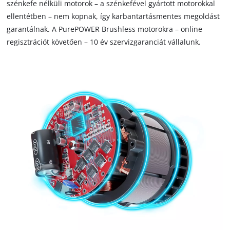
szénkefe nélküli motorok – a szénkefével gyártott motorokkal
that
are
ellentétben – nem kopnak, így karbantartásmentes megoldást
not
garantálnak. A PurePOWER Brushless motorokra – online
disclosed
regisztrációt követően – 10 év szervizgaranciát vállalunk.
to
the
visitor.
The
website
owner
needs
to
setup
the
site
with
their
CMP
to
add
this