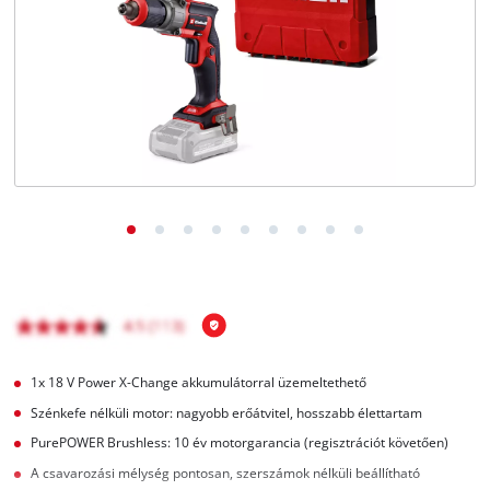
Magyar
HU
Magyar
English
1x 18 V Power X-Change akkumulátorral üzemeltethető
Szénkefe nélküli motor: nagyobb erőátvitel, hosszabb élettartam
PurePOWER Brushless: 10 év motorgarancia (regisztrációt követően)
A csavarozási mélység pontosan, szerszámok nélküli beállítható