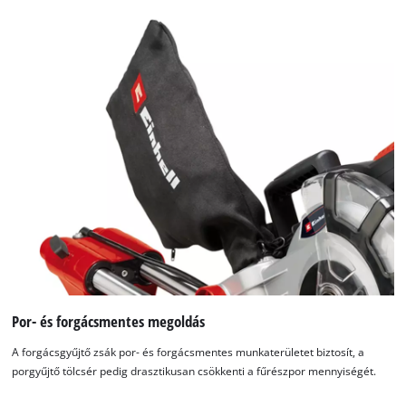
A Google Maps szolgáltatás betöltéséhez
szükségünk van az Ön jóváhagyására!
This content is not permitted to load due
to trackers that are not disclosed to the
visitor. The website owner needs to setup
the site with their CMP to add this content
to the list of technologies used.
Powered by
Usercentrics Consent
Management Platform
Por- és forgácsmentes megoldás
A forgácsgyűjtő zsák por- és forgácsmentes munkaterületet biztosít, a
porgyűjtő tölcsér pedig drasztikusan csökkenti a fűrészpor mennyiségét.