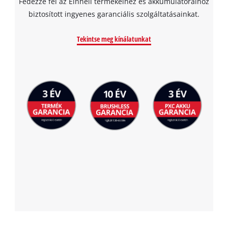
Fedezze fel az Einhell termékeihez és akkumulátoraihoz
biztosított ingyenes garanciális szolgáltatásainkat.
Tekintse meg kínálatunkat