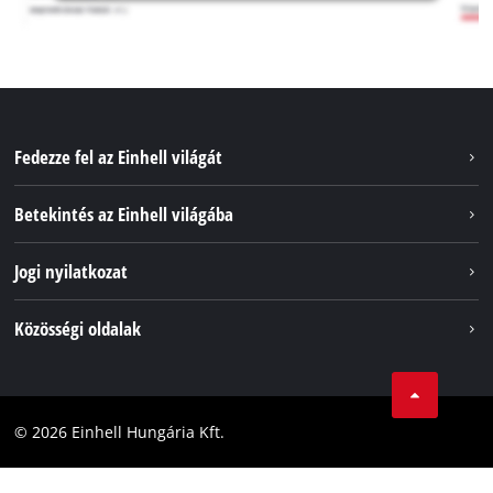
Fedezze fel az Einhell világát
Szolgáltatások
Betekintés az Einhell világába
Akkumulátorrendszer
Rólunk
Jogi nyilatkozat
Fenntarthatóság
Impresszum
Közösségi oldalak
Az Einhell világszerte
Adatvédelem
Karrier
LinkedIn
Megfelelőség
YouТube
Akadálymentesítési Nyilatkozat
© 2026 Einhell Hungária Kft.
Facebook
Instagram