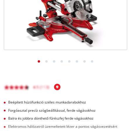
Magyar
HU
Magyar
English
Beépített húzófunkció széles munkadarabokhoz
Forgóasztal precíz szögbeállítással, ferde vágásokhoz
Balra és jobbra dönthető fűrészfej ferde vágásokhoz
Elektromos hálózatról üzemeltetett lézer a pontos vágásvezetésért