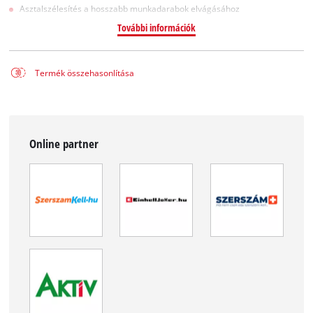
Asztalszélesítés a hosszabb munkadarabok elvágásához
További információk
Termék összehasonlítása
Online partner