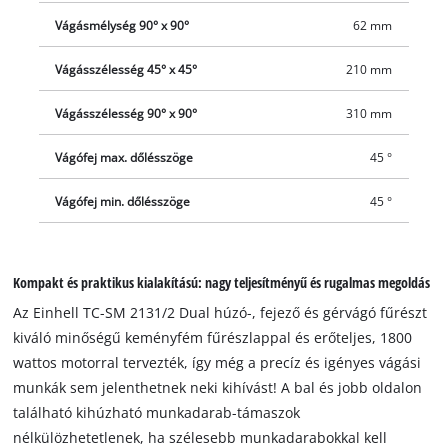
Vágásmélység 90° x 90°
62 mm
Vágásszélesség 45° x 45°
210 mm
Vágásszélesség 90° x 90°
310 mm
Vágófej max. dőlésszöge
45 °
Vágófej min. dőlésszöge
45 °
Kompakt és praktikus kialakítású: nagy teljesítményű és rugalmas megoldás
Az Einhell TC-SM 2131/2 Dual húzó-, fejező és gérvágó fűrészt
kiváló minőségű keményfém fűrészlappal és erőteljes, 1800
wattos motorral tervezték, így még a precíz és igényes vágási
munkák sem jelenthetnek neki kihívást! A bal és jobb oldalon
található kihúzható munkadarab-támaszok
nélkülözhetetlenek, ha szélesebb munkadarabokkal kell