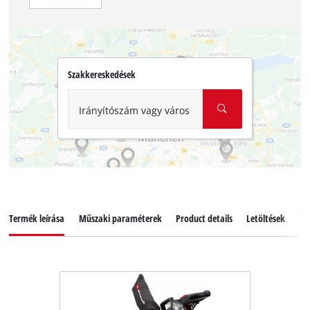
Szakkereskedések
Irányítószám vagy város
Termék leírása
Műszaki paraméterek
Product details
Letöltések
Ta