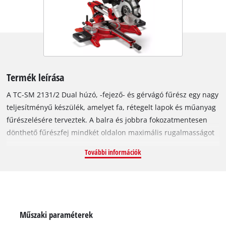
Termék leírása
A TC-SM 2131/2 Dual húzó, -fejező- és gérvágó fűrész egy nagy
teljesítményű készülék, amelyet fa, rétegelt lapok és műanyag
fűrészelésére terveztek. A balra és jobbra fokozatmentesen
dönthető fűrészfej mindkét oldalon maximális rugalmasságot
biztosít. A vágás vonalát a hálózati áramról működő beépített
További információk
lézer jelöli ki, melynek köszönhetően a vágást mindig gyorsan
és pontosan végezheti el. A TC-SM 2131/2 Dual kiváló
minőségű, pontos szögbeosztással ellátott, ferde vágásokhoz
tervezett forgóasztala fokozatmentesen állítható, és egyetlen
mozdulattal a legkülönbözőbb pozíciókban rögzíthető. A
Műszaki paraméterek
húzófunkciót használva még a szélesebb munkadarabok