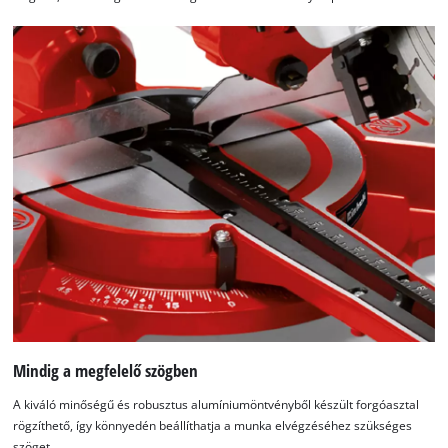
Mindig a megfelelő szögben
A kiváló minőségű és robusztus alumíniumöntvényből készült forgóasztal
rögzíthető, így könnyedén beállíthatja a munka elvégzéséhez szükséges
szöget.