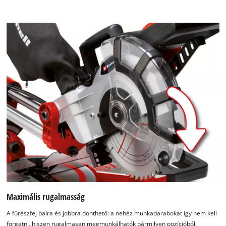
Maximális rugalmasság
A fűrészfej balra és jobbra dönthető: a nehéz munkadarabokat így nem kell
forgatni, hiszen rugalmasan megmunkálhatók bármilyen pozícióból.