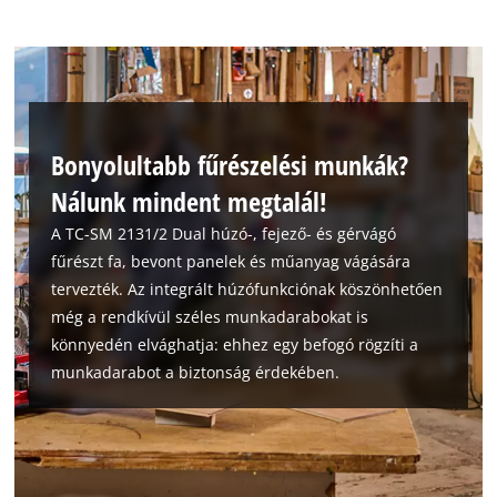
Bonyolultabb fűrészelési munkák?
Nálunk mindent megtalál!
A TC-SM 2131/2 Dual húzó-, fejező- és gérvágó
fűrészt fa, bevont panelek és műanyag vágására
tervezték. Az integrált húzófunkciónak köszönhetően
még a rendkívül széles munkadarabokat is
könnyedén elvághatja: ehhez egy befogó rögzíti a
munkadarabot a biztonság érdekében.