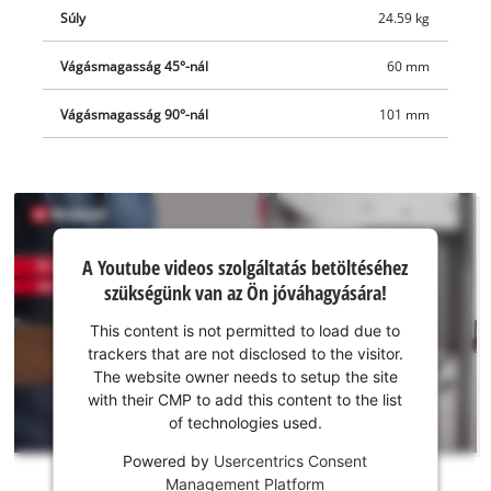
fokozatmentesen, -60° és +60° között állítható, dönthető. A
Súly
24.59 kg
többszörösen állítható golyóscsapágyas vezetőgörgők
Vágásmagasság 45°-nál
60 mm
csökkentik a fűrészlap rezgését, sokkal biztonságosabb
használatot és tisztább vágásképet garantálva ezzel. A gyári
Vágásmagasság 90°-nál
101 mm
csomagolásban található tolónyél elengedhetetlen a
biztonságos munkavégzéshez. Ha a készülék használata
közben véletlenül áramkimaradás következik be, akkor a
felhasználó biztonságáról a nullfeszültség-kapcsoló
gondoskodik. A fűrészt 36 mm átmérőjű gégecső-csatlakozóval
A Youtube
(elszívóadapterrel) és beépített munkaasztal-világítással
A Youtube videos szolgáltatás betöltéséhez
szolgáltatás
szükségünk van az Ön jóváhagyására!
szerelték fel.
betöltéséhez
szükségünk
This content is not permitted to load due to
van az Ön
trackers that are not disclosed to the visitor.
jóváhagyására!
The website owner needs to setup the site
with their CMP to add this content to the list
This
of technologies used.
content
is
Powered by
Usercentrics Consent
not
Management Platform