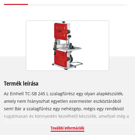
Termék leírása
Az Einhell TC-SB 245 L szalagfűrész egy olyan alapkészülék,
amely nem hiányozhat egyetlen ezermester eszköztárából
sem! Bár a szalagfűrész egy nehézgép, mégis egy rendkívül
rugalmasan és könnyedén kezelhető készülék, amellyel még a
legkülönbözőbb munkakörülmények között is elvégezheti a
További információk
feladatát. Egyenes vagy ferde vonalú vágások, ferdén vagy