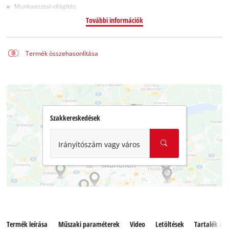
Munkaasztal-világítás
További információk
Termék összehasonlítása
Szakkereskedések
Irányítószám vagy város
Termék leírása
Műszaki paraméterek
Video
Letöltések
Tartalék alk