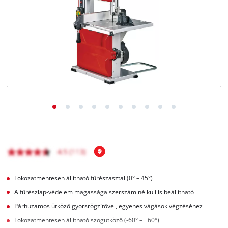
Magyar
HU
Magyar
English
Fokozatmentesen állítható fűrészasztal (0° – 45°)
A fűrészlap-védelem magassága szerszám nélküli is beállítható
Párhuzamos ütköző gyorsrögzítővel, egyenes vágások végzéséhez
Fokozatmentesen állítható szögütköző (-60° – +60°)