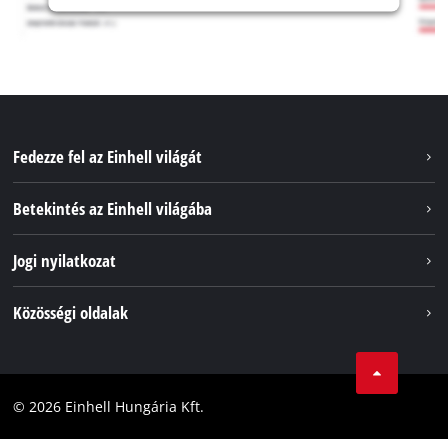
Fedezze fel az Einhell világát
Szolgáltatások
Betekintés az Einhell világába
Akkumulátorrendszer
Rólunk
Jogi nyilatkozat
Fenntarthatóság
Impresszum
Közösségi oldalak
Az Einhell világszerte
Adatvédelem
Karrier
LinkedIn
Megfelelőség
YouТube
Akadálymentesítési Nyilatkozat
© 2026 Einhell Hungária Kft.
Facebook