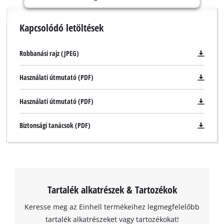
permitted
to
Kapcsolódó letöltések
load
due
to
Robbanási rajz (JPEG)
trackers
that
Használati útmutató (PDF)
are
not
Használati útmutató (PDF)
disclosed
to
the
Biztonsági tanácsok (PDF)
visitor.
The
website
owner
needs
to
Tartalék alkatrészek & Tartozékok
setup
Keresse meg az Einhell termékeihez legmegfelelőbb
the
site
tartalék alkatrészeket vagy tartozékokat!