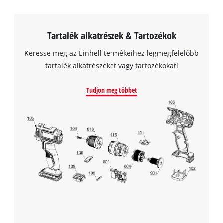
Tartalék alkatrészek & Tartozékok
A Google Maps szolgáltatás betöltéséhez
Keresse meg az Einhell termékeihez legmegfelelőbb
szükségünk van az Ön jóváhagyására!
tartalék alkatrészeket vagy tartozékokat!
This content is not permitted to load due
to trackers that are not disclosed to the
Tudjon meg többet
visitor. The website owner needs to setup
the site with their CMP to add this content
to the list of technologies used.
Powered by
Usercentrics Consent
Management Platform