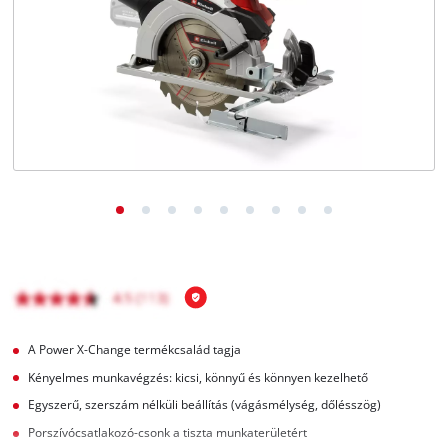
Magyar
HU
Magyar
English
A Power X-Change termékcsalád tagja
Kényelmes munkavégzés: kicsi, könnyű és könnyen kezelhető
Egyszerű, szerszám nélküli beállítás (vágásmélység, dőlésszög)
Porszívócsatlakozó-csonk a tiszta munkaterületért