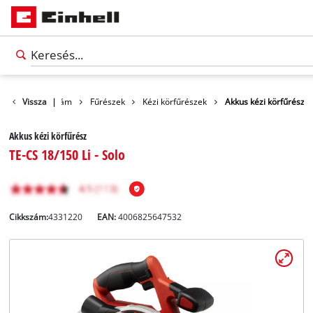
ékek
Vissza
Szerszám
|
Fűrészek
Kézi körfűrészek
Akkus kézi körfűrész
Akkus kézi körfűrész
TE-CS 18/150 Li - Solo
Cikkszám:
4331220
EAN:
4006825647532