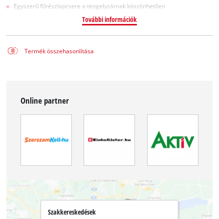
Egyszerű fűrészlapcsere a tengelyzárnak köszönhetően
További információk
Termék összehasonlítása
Online partner
Szakkereskedések