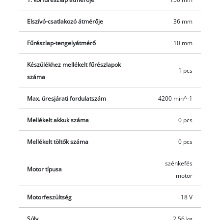
Change akkumulátoros készülékeivel dolgozik, akkor ötleteinek
és a megvalósításnak szinte csak a képzelete szabhat határt:
Elszívó-csatlakozó átmérője
36 mm
nem kell többé attól tartania, hogy megbotlik a
Fűrészlap-tengelyátmérő
10 mm
kábelrengetegben, vagy a hosszabbító nem ér el a
munkadarabig. Sőt, hosszabbítóra sem lesz többé szüksége,
Készülékhez mellékelt fűrészlapok
hiszen a lítium-ion technológiának köszönhetően az már a
1 pcs
száma
múlté! Akku és töltő nélkül; ezeket külön vásárolhatja meg.
Max. üresjárati fordulatszám
4200 min^-1
Mellékelt akkuk száma
0 pcs
Mellékelt töltők száma
0 pcs
szénkefés
Motor típusa
motor
Motorfeszültség
18 V
Súly
2.56 kg