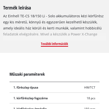
Termék leírása
Az Einhell TE-CS 18/150 Li - Solo akkumulátoros kézi körfűrész
egy kis méretű, könnyű és egyszerűen kezelhető készülék,
amely ideális ház körüli és kerti munkák, valamint hobbicélú
feladatok elvégzésére. Mivel a készülék a Power X-Change
család tagja, ezért a felhasználás módjának a csak a képzelete
További információk
szabhat határt: egy akkumulátorral az összes PXC készüléket
üzemeltetheti. Az akkumulátoros kézi körfűrész
vágásmélységét és dőlésszögét egyszerűen, gyorsan,
szerszámok nélkül, a munkadarab tulajdonságaihoz igazítva
állíthatja be. A 10 vagy 16 mm tengelyátmérőjű
Műszaki paraméterek
körfűrészlapokat egyszerűen kicserélheti a tengelyzárnak
köszönhetően. A csúcskategóriás LED optimálisan megvilágítja
1. fűrészlap típusa
HW/TCT
a vágási területet, a porelszívó adapter pedig gondoskodik a
vágási terület tisztaságáról. A TE-CS 18/150 Li - Solo
1. körfűrészlap fogszáma
18 pcs
akkumulátoros kézi körfűrész kompatibilis a külön
megvásárolható Einhell vezetősínnel. Ha az Einhell Power X-
1. körfűrészlap átmérője
150 mm