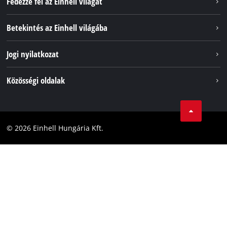
Fedezze fel az Einhell világát
Szolgáltatások
Betekintés az Einhell világába
Akkumulátorrendszer
Rólunk
Jogi nyilatkozat
Fenntarthatóság
Impresszum
Közösségi oldalak
Az Einhell világszerte
Adatvédelem
Karrier
LinkedIn
Megfelelőség
YouТube
Akadálymentesítési Nyilatkozat
© 2026 Einhell Hungária Kft.
Facebook
Instagram