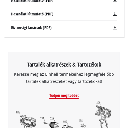
Használati útmutató (PDF)
Használati útmutató (PDF)
Biztonsági tanácsok (PDF)
Tartalék alkatrészek & Tartozékok
Keresse meg az Einhell termékeihez legmegfelelőbb
tartalék alkatrészeket vagy tartozékokat!
Tudjon meg többet
A Google Maps szolgáltatás betöltéséhez
szükségünk van az Ön jóváhagyására!
This content is not permitted to load due
to trackers that are not disclosed to the