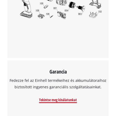
visitor. The website owner needs to setup
the site with their CMP to add this content
to the list of technologies used.
Powered by
Usercentrics Consent
Management Platform
Garancia
Fedezze fel az Einhell termékeihez és akkumulátoraihoz
biztosított ingyenes garanciális szolgáltatásainkat.
Tekintse meg kínálatunkat