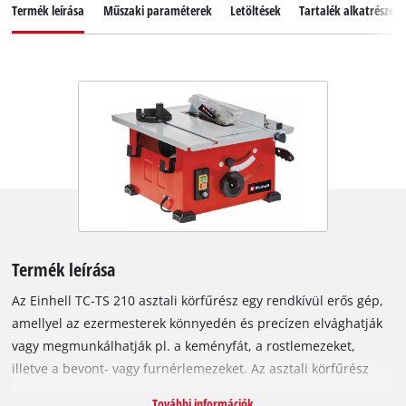
Termék leírása
Műszaki paraméterek
Letöltések
Tartalék alkatrészek
Termék leírása
Az Einhell TC-TS 210 asztali körfűrész egy rendkívül erős gép,
amellyel az ezermesterek könnyedén és precízen elvághatják
vagy megmunkálhatják pl. a keményfát, a rostlemezeket,
illetve a bevont- vagy furnérlemezeket. Az asztali körfűrész
maximális teljesítménye 1200 watt, üresjárati fordulatszáma
További információk