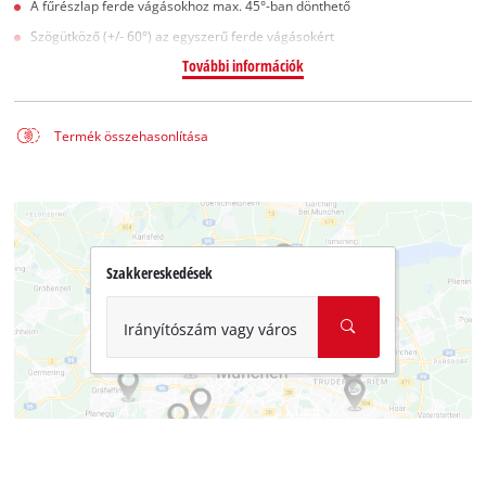
A fűrészlap ferde vágásokhoz max. 45°-ban dönthető
Szögütköző (+/- 60°) az egyszerű ferde vágásokért
További információk
Termék összehasonlítása
Szakkereskedések
Irányítószám vagy város