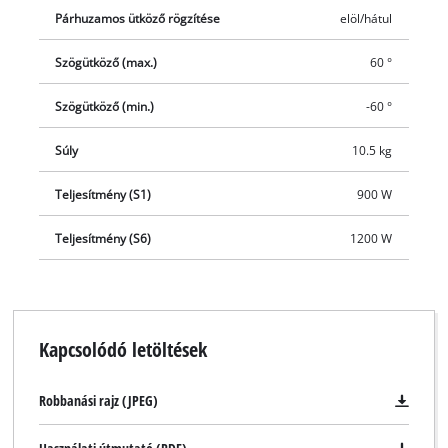
Párhuzamos ütköző rögzítése
elöl/hátul
Szögütköző (max.)
60 °
Szögütköző (min.)
-60 °
Súly
10.5 kg
Teljesítmény (S1)
900 W
Teljesítmény (S6)
1200 W
Kapcsolódó letöltések
Robbanási rajz (JPEG)