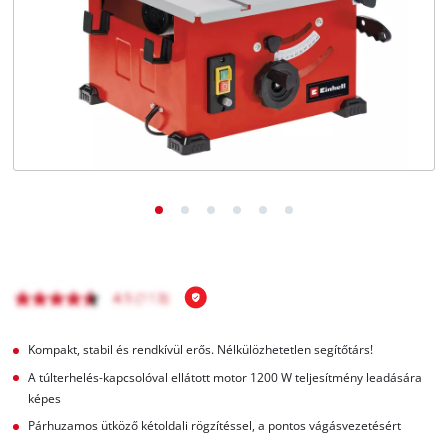
Magyar
HU
Magyar
English
Kompakt, stabil és rendkívül erős. Nélkülözhetetlen segítőtárs!
A túlterhelés-kapcsolóval ellátott motor 1200 W teljesítmény leadására
képes
Párhuzamos ütköző kétoldali rögzítéssel, a pontos vágásvezetésért