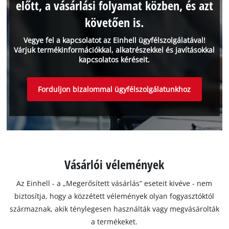
előtt, a vásárlási folyamat közben, és azt
követően is.
Vegye fel a kapcsolatot az Einhell ügyfélszolgálatával!
Várjuk termékinformációkkal, alkatrészekkel és javításokkal
kapcsolatos kéréseit.
Forduljon bizalommal ügyfélszolgálatunkhoz
Vásárlói vélemények
Az Einhell - a „Megerősített vásárlás” eseteit kivéve - nem
biztosítja, hogy a közzétett vélemények olyan fogyasztóktól
származnak, akik ténylegesen használták vagy megvásárolták
a termékeket.