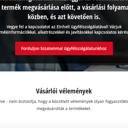
 termék megvásárlása előtt, a vásárlási folyam
közben, és azt követően is.
Vegye fel a kapcsolatot az Einhell ügyfélszolgálatával! Várjuk
mékinformációkkal, alkatrészekkel és javításokkal kapcsolatos kérés
Forduljon bizalommal ügyfélszolgálatunkhoz
Vásárlói vélemények
ivéve - nem biztosítja, hogy a közzétett vélemények olyan fogyasztó
megvásárolták a termékeket.