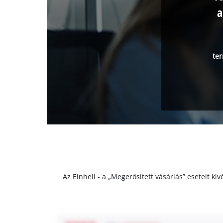
a
ter
Az Einhell - a „Megerősített vásárlás” eseteit k