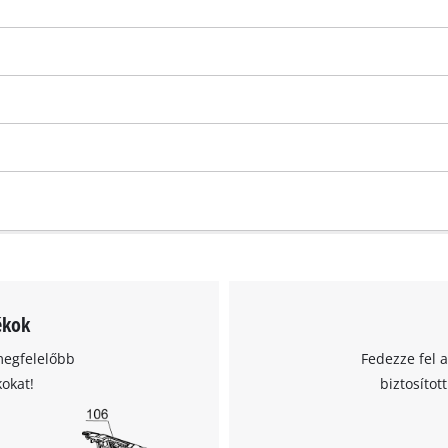
visitor. The website owner needs to setup
the site with their CMP to add this content
to the list of technologies used.
Powered by
Usercentrics Consent
Management Platform
ékok
megfelelőbb
Fedezze fel 
kokat!
biztosítot