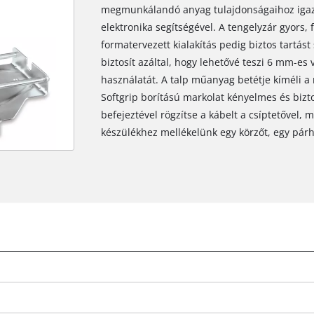
megmunkálandó anyag tulajdonságaihoz igazí
elektronika segítségével. A tengelyzár gyors,
formatervezett kialakítás pedig biztos tartást
biztosít azáltal, hogy lehetővé teszi 6 mm-e
használatát. A talp műanyag betétje kíméli a
Softgrip borítású markolat kényelmes és bizt
befejeztével rögzítse a kábelt a csíptetővel, 
készülékhez mellékelünk egy körzőt, egy pár