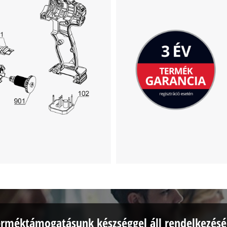
erméktámogatásunk készséggel áll rendelkezésé