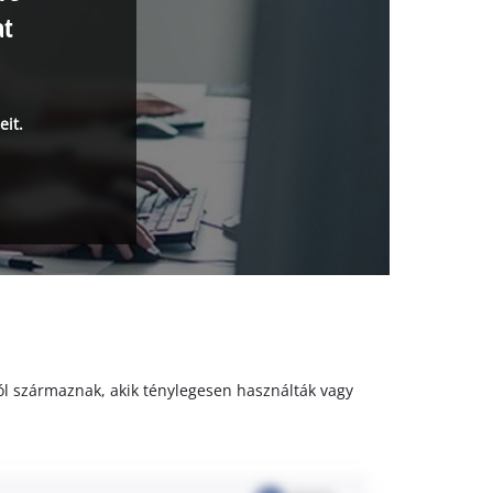
at
eit.
któl származnak, akik ténylegesen használták vagy