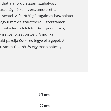
thatja a fordulatszám szabályozó
 fáradság nélküli szerszámcserét, a
 szavatol. A feszítőfogó rugalmas használatot
s vagy 8 mm-es szárátmérőjű szerszámok
 munkadarab felületét. Az ergonomikus,
onságos fogást biztosít. A munka
majd pakolja össze és tegye el a gépet. A
huzamos ütközőt és egy másolóhüvelyt.
6/8 mm
55 mm