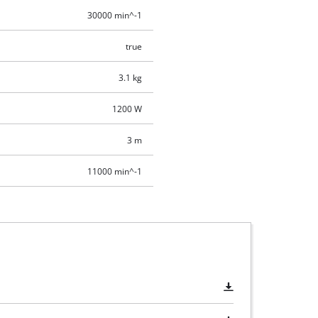
30000 min^-1
true
3.1 kg
1200 W
3 m
11000 min^-1