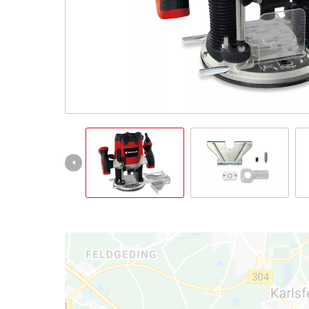
Magyar
HU
Magyar
English