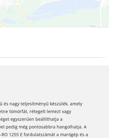
ű és nagy teljesítményű készülék, amely
etne tömörfát, rétegelt lemezt vagy
get egyszerűen beállíthatja a
ével pedig még pontosabbra hangolhatja. A
E-RO 1255 E fordulatszámát a marógép és a