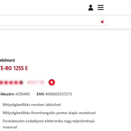
Felsőmaró
TE-RO 1255 E
Cikkszám:
4350490
EAN:
4006825537215
Mélységbeállítás revolver ütközővel
Mélységbeállítás-finomhangolás pontos dupla vezetéssel
Fordulatszám szabályozó elektronika nagy teljesítményű
motorral