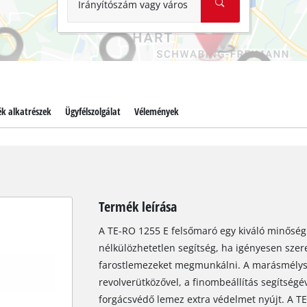
Irányítószám vagy város
ék alkatrészek
Ügyfélszolgálat
Vélemények
Termék leírása
A TE-RO 1255 E felsőmaró egy kiváló minőség
nélkülözhetetlen segítség, ha igényesen szer
farostlemezeket megmunkálni. A marásmélysé
revolverütközővel, a finombeállítás segítség
forgácsvédő lemez extra védelmet nyújt. A T