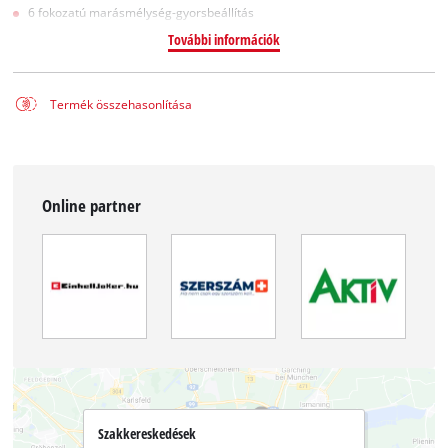
6 fokozatú marásmélység-gyorsbeállítás
További információk
Termék összehasonlítása
Online partner
Szakkereskedések