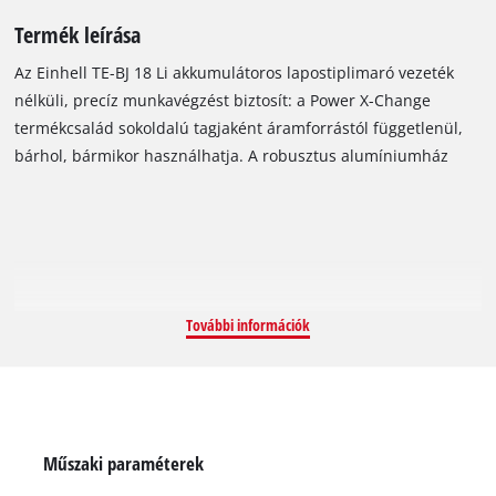
Termék leírása
Az Einhell TE-BJ 18 Li akkumulátoros lapostiplimaró vezeték
nélküli, precíz munkavégzést biztosít: a Power X-Change
termékcsalád sokoldalú tagjaként áramforrástól függetlenül,
bárhol, bármikor használhatja. A robusztus alumíniumház
pontos horonymarást tesz lehetővé: az Einhell
lapostiplimarója 20-as méretig minden elérhető mérethez
használható. A fokozatmentesen állítható munkamagasság, a
90°-ig fokozatmentesen módosítható szögbeállítás és a
gyorsbeállítással ellátott, hatfokozatú marásmélység sokoldalú
és nélkülözhetetlen segítőtárssá teszik a készüléket. A
További információk
tengelyzár egyszerű és kényelmes szerszámcserét tesz
lehetővé. A készülékhez gyárilag mellékelünk egy
körmöskulcsot és – a pormentes munkaterület biztosítása
érdekében – egy porzsákot. Az elszívóadaptert használva a
lapostiplimarót csatlakoztathatja az Einhell száraz-nedves
Műszaki paraméterek
porszívóihoz is.