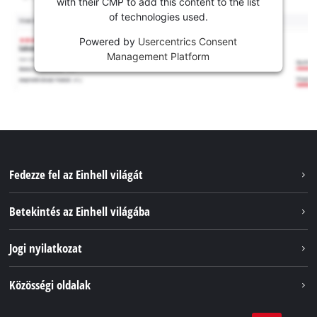
with their CMP to add this content to the list
of technologies used.
Powered by
Usercentrics Consent
Management Platform
Fedezze fel az Einhell világát
Szolgáltatások
Betekintés az Einhell világába
Akkumulátorrendszer
Rólunk
Jogi nyilatkozat
Fenntarthatóság
Impresszum
Közösségi oldalak
Az Einhell világszerte
Adatvédelem
Karrier
LinkedIn