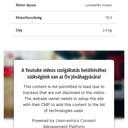
Motor típusa
szénkefés motor
Motorfeszültség
18 V
Súly
2.4 kg
A Youtube
A Youtube videos szolgáltatás betöltéséhez
szolgáltatás
szükségünk van az Ön jóváhagyására!
betöltéséhez
szükségünk
This content is not permitted to load due to
van az Ön
trackers that are not disclosed to the visitor.
jóváhagyására!
The website owner needs to setup the site
with their CMP to add this content to the list
This
of technologies used.
content
is
Powered by
Usercentrics Consent
not
Management Platform