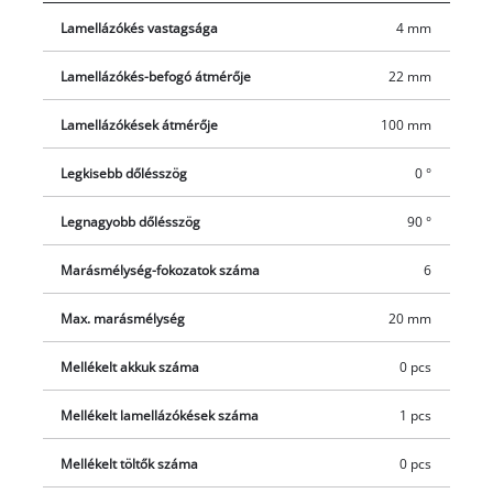
Lamellázókés vastagsága
4 mm
Lamellázókés-befogó átmérője
22 mm
Lamellázókések átmérője
100 mm
Legkisebb dőlésszög
0 °
Legnagyobb dőlésszög
90 °
Marásmélység-fokozatok száma
6
Max. marásmélység
20 mm
Mellékelt akkuk száma
0 pcs
Mellékelt lamellázókések száma
1 pcs
Mellékelt töltők száma
0 pcs