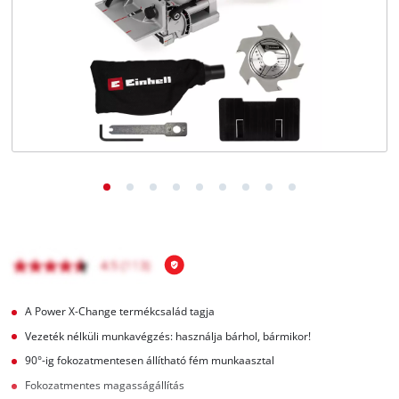
Magyar
HU
Magyar
English
A Power X-Change termékcsalád tagja
Vezeték nélküli munkavégzés: használja bárhol, bármikor!
90°-ig fokozatmentesen állítható fém munkaasztal
Fokozatmentes magasságállítás