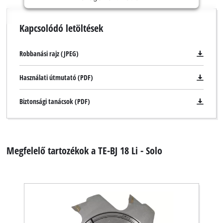
permitted
to
Kapcsolódó letöltések
load
due
to
Robbanási rajz (JPEG)
trackers
that
Használati útmutató (PDF)
are
not
Biztonsági tanácsok (PDF)
disclosed
to
the
visitor.
The
Megfelelő tartozékok a TE-BJ 18 Li - Solo
website
owner
needs
to
setup
the
site