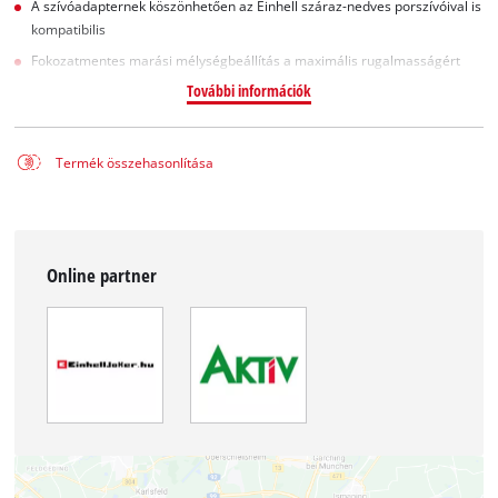
A szívóadapternek köszönhetően az Einhell száraz-nedves porszívóival is
kompatibilis
Fokozatmentes marási mélységbeállítás a maximális rugalmasságért
További információk
Termék összehasonlítása
Online partner