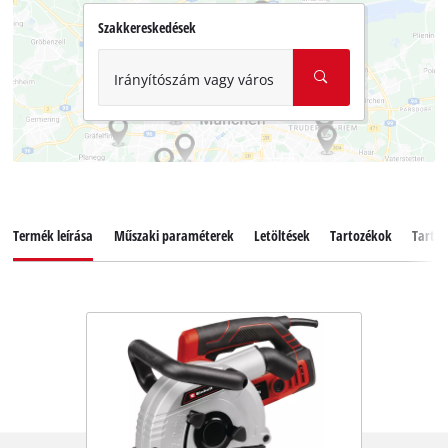
Szakkereskedések
Irányítószám vagy város
Termék leírása
Műszaki paraméterek
Letöltések
Tartozékok
Tartal