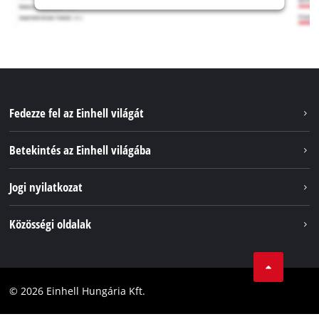
Fedezze fel az Einhell világát
Szolgáltatások
Betekintés az Einhell világába
Akkumulátorrendszer
Rólunk
Jogi nyilatkozat
Fenntarthatóság
Impresszum
Közösségi oldalak
Az Einhell világszerte
Adatvédelem
Karrier
LinkedIn
Megfelelőség
YouТube
Akadálymentesítési Nyilatkozat
© 2026 Einhell Hungária Kft.
Facebook