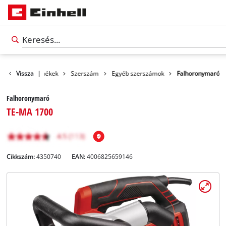
Vissza
Termékek
|
Szerszám
Egyéb szerszámok
Falhoronymaró
Falhoronymaró
TE-MA 1700
Cikkszám:
4350740
EAN:
4006825659146