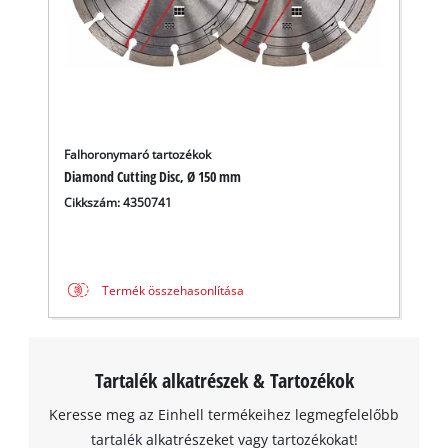
Falhoronymaró tartozékok
Diamond Cutting Disc, Ø 150 mm
Cikkszám: 4350741
A Google Maps szolgáltatás betöltéséhez
Termék összehasonlítása
szükségünk van az Ön jóváhagyására!
This content is not permitted to load due
to trackers that are not disclosed to the
Tartalék alkatrészek & Tartozékok
visitor. The website owner needs to setup
the site with their CMP to add this content
Keresse meg az Einhell termékeihez legmegfelelőbb
to the list of technologies used.
tartalék alkatrészeket vagy tartozékokat!