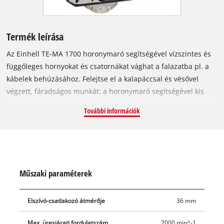
Termék leírása
Az Einhell TE-MA 1700 horonymaró segítségével vízszintes és
függőleges hornyokat és csatornákat vághat a falazatba pl. a
kábelek behúzásához. Felejtse el a kalapáccsal és vésővel
végzett, fáradságos munkát: a horonymaró segítségével kis
idő-, erő- és energiaráfordítással tudja elvégezni az egyes
További információk
marási feladatokat. Az 1700 watt teljesítményű horonymaró
két egymással párhuzamosan forgó vágókorong segítségével
mindig méretpontos vágásokat vagy hornyokat készít a
falazatban. A kábelek számára kialakított vájatot ezt követően
kalapácsfúróval vagy valamilyen más, arra alkalmas
Műszaki paraméterek
szerszámmal vésheti ki. A kiváló végeredményt a nagy
teljesítményű motor garantálja. A fokozatmentes
Elszívó-csatlakozó átmérője
36 mm
vágásmélység-beállítás, a vágókorong pozíciójának jelölése és
a vágásszélesség egyéni beállítása maximális rugalmasságot
Max. üresjárati fordulatszám
7000 min^-1