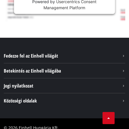
Powered by
Usercentrics Consent
Management Platform
Fedezze fel az Einhell világát
Szolgáltatások
Betekintés az Einhell világába
Akkumulátorrendszer
Rólunk
Jogi nyilatkozat
Fenntarthatóság
Impresszum
Közösségi oldalak
Az Einhell világszerte
Adatvédelem
Karrier
LinkedIn
Megfelelőség
YouТube
Akadálymentesítési Nyilatkozat
© 2026 Einhell Hungária Kft.