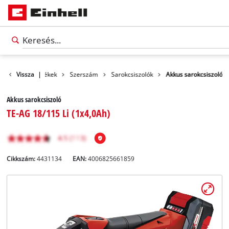
Vissza
Termékek
|
Szerszám
Sarokcsiszolók
Akkus sarokcsiszoló
Akkus sarokcsiszoló
TE-AG 18/115 Li (1x4,0Ah)
Cikkszám:
4431134
EAN:
4006825661859