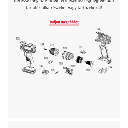
Keresse meg az Einhell termékeihez legmegfelelőbb
tartalék alkatrészeket vagy tartozékokat!
Powered by
Usercentrics Consent
Management Platform
Tudjon meg többet