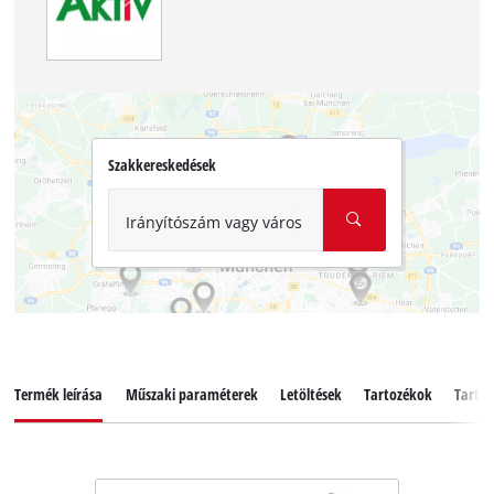
Szakkereskedések
Irányítószám vagy város
Termék leírása
Műszaki paraméterek
Letöltések
Tartozékok
Tartal