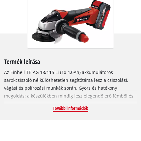
Termék leírása
Az Einhell TE-AG 18/115 Li (1x 4,0Ah) akkumulátoros
sarokcsiszoló nélkülözhetetlen segítőtársa lesz a csiszolási,
vágási és polírozási munkák során. Gyors és hatékony
megoldás: a készülékben mindig lesz elegendő erő fémből és
kőből készült anyagok megmunkálására. A készülékhez
További információk
mellékelünk egy Power X-Change akkumulátort, amelyet a PXC
termékcsalád valamennyi tagjához használhat. A felhasználó
védelméről a lágyindítás és az újraindulás elleni védelem
gondoskodnak. A korongvédelmet a gyorsrögzítő segítségével