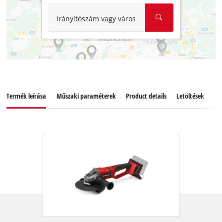
Irányítószám vagy város
Termék leírása
Műszaki paraméterek
Product details
Letöltések
Ta