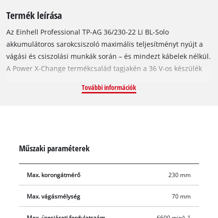
Termék leírása
Az Einhell Professional TP-AG 36/230-22 Li BL-Solo
akkumulátoros sarokcsiszoló maximális teljesítményt nyújt a
vágási és csiszolási munkák során – és mindezt kábelek nélkül.
A Power X-Change termékcsalád tagjakén a 36 V-os készülék
két darab 18 V-os akkumulátorral üzemeltethető. Einhell
További információk
szénkefe nélküli (brushless) motorral. A szénkefe nélküli
motorok nagyobb erőátvitelt és hosszabb üzemidőt
garantálnak, mint a szénkefével gyártott társaik. Ezekre –
online regisztrációt követően – 10 év jótállást vállalunk. Az erős
motor lehetővé teszi, hogy a sarokcsiszoló ugyanakkora
Műszaki paraméterek
teljesítményt adjon le, mint egy 2200 wattos vezetékes
készülék. A robusztus kialakítású, alumínium hajtóműházzal
Max. korongátmérő
230 mm
és integrált túlterhelésvédelemmel felszerelt készülék
maximális tartósságot biztosít még nehéz, idő- és
Max. vágásmélység
70 mm
teljesítményintenzív alkalmazások során is. A 230 mm-es
korongátmérőnek és a max. 70 mm-es vágásimélységnek
Max. üresjárati fordulatszám
6600 min^-1