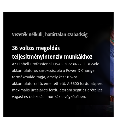
Vezeték nélküli, határtalan szabadság
A Google Maps szolgáltatás betöltéséhez
szükségünk van az Ön jóváhagyására!
36 voltos megoldás
teljesítményintenzív munkákhoz
This content is not permitted to load due
to trackers that are not disclosed to the
Az Einhell Professional TP-AG 36/230-22 Li BL-Solo
visitor. The website owner needs to setup
akkumulátoros sarokcsiszoló a Power X-Change
the site with their CMP to add this content
termékcsalád tagja, amely két 18 V-os
to the list of technologies used.
akkumulátorral üzemeltethető. A 6600 fordulat/perc
Powered by
Usercentrics Consent
maximális üresjárati fordulatszám segít az erőteljes
Management Platform
vágási és csiszolási munkák elvégzésében.