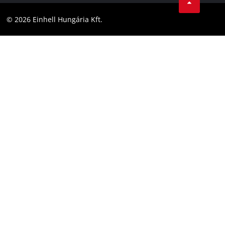
YouТube
Akadálymentesítési Nyilatkozat
© 2026 Einhell Hungária Kft.
Facebook
Instagram