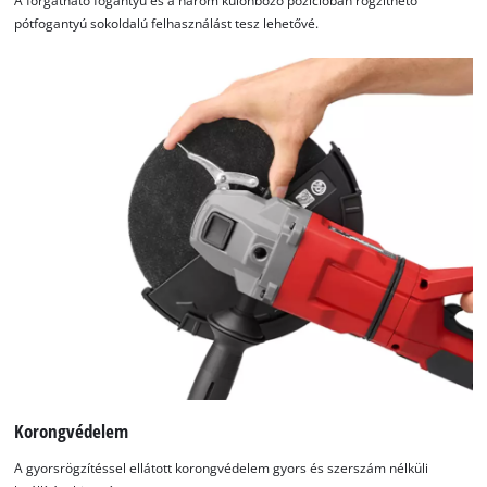
A forgatható fogantyú és a három különböző pozícióban rögzíthető
pótfogantyú sokoldalú felhasználást tesz lehetővé.
Korongvédelem
A gyorsrögzítéssel ellátott korongvédelem gyors és szerszám nélküli