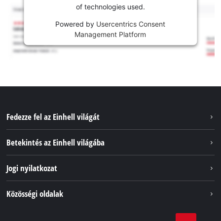
of technologies used.
Powered by
Usercentrics Consent
Management Platform
Fedezze fel az Einhell világát
Szolgáltatások
Betekintés az Einhell világába
Akkumulátorrendszer
Rólunk
Jogi nyilatkozat
Fenntarthatóság
Impresszum
Közösségi oldalak
Az Einhell világszerte
Adatvédelem
Karrier
LinkedIn
Megfelelőség