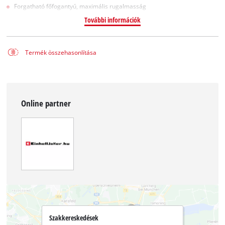
Forgatható főfogantyú, maximális rugalmasság
További információk
Termék összehasonlítása
Online partner
Szakkereskedések