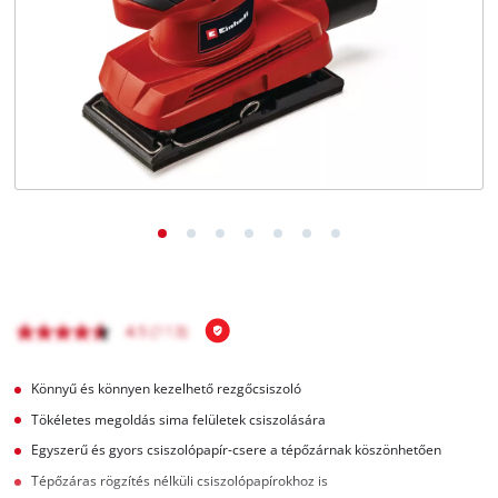
Magyar
HU
Magyar
English
Könnyű és könnyen kezelhető rezgőcsiszoló
Tökéletes megoldás sima felületek csiszolására
Egyszerű és gyors csiszolópapír-csere a tépőzárnak köszönhetően
Tépőzáras rögzítés nélküli csiszolópapírokhoz is