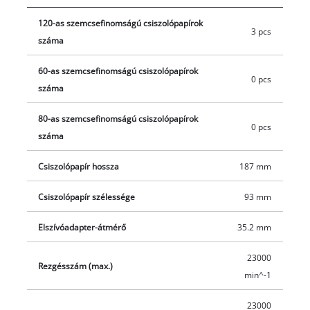
tartalmaz, így kicsomagolás után akár azonnal meg is kezdheti
120-as szemcsefinomságú csiszolópapírok
a munkát a készülékkel.
3 pcs
száma
60-as szemcsefinomságú csiszolópapírok
0 pcs
száma
80-as szemcsefinomságú csiszolópapírok
0 pcs
száma
Csiszolópapír hossza
187 mm
Csiszolópapír szélessége
93 mm
Elszívóadapter-átmérő
35.2 mm
23000
Rezgésszám (max.)
min^-1
23000