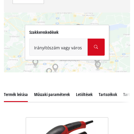
Szakkereskedések
Irányítószám vagy város
Termék leírása
Műszaki paraméterek
Letöltések
Tartozékok
Tartal