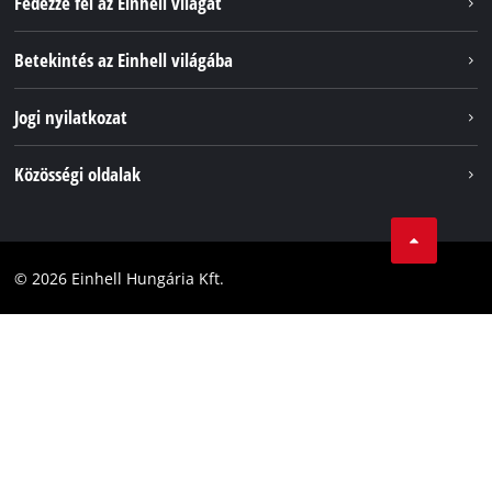
Fedezze fel az Einhell világát
Szolgáltatások
Betekintés az Einhell világába
Akkumulátorrendszer
Rólunk
Jogi nyilatkozat
Fenntarthatóság
Impresszum
Közösségi oldalak
Az Einhell világszerte
Adatvédelem
Karrier
LinkedIn
Megfelelőség
YouТube
Akadálymentesítési Nyilatkozat
© 2026 Einhell Hungária Kft.
Facebook
Instagram