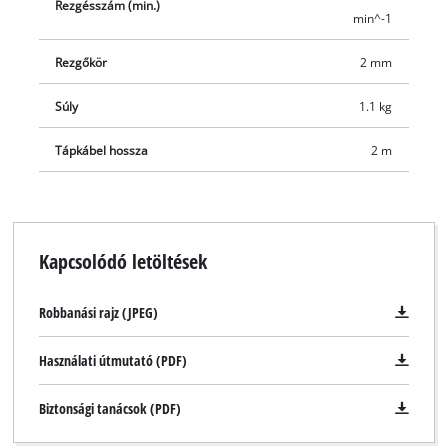
Rezgésszám (min.)
min^-1
Rezgőkör
2 mm
Súly
1.1 kg
Tápkábel hossza
2 m
Kapcsolódó letöltések
Robbanási rajz (JPEG)
Használati útmutató (PDF)
Biztonsági tanácsok (PDF)