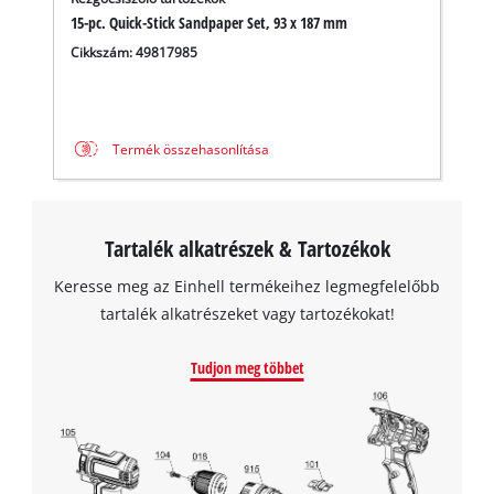
A Google Maps szolgáltatás betöltéséhez
15-pc. Quick-Stick Sandpaper Set, 93 x 187 mm
szükségünk van az Ön jóváhagyására!
Cikkszám: 49817985
This content is not permitted to load due
to trackers that are not disclosed to the
visitor. The website owner needs to setup
the site with their CMP to add this content
Termék összehasonlítása
to the list of technologies used.
Powered by
Usercentrics Consent
Management Platform
Tartalék alkatrészek & Tartozékok
Keresse meg az Einhell termékeihez legmegfelelőbb
tartalék alkatrészeket vagy tartozékokat!
Tudjon meg többet