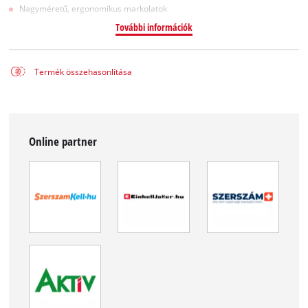
Nagyméretű, ergonomikus markolatok
További információk
Termék összehasonlítása
Online partner