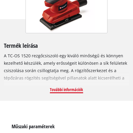
Termék leírása
A TC-OS 1520 rezgőcsiszoló egy kiváló minőségű és könnyen
kezelhető készülék, amely erősségeit különösen a sík felületek
csiszolása során csillogtatja meg. A rögzítőszerkezet és a
tépőzáras rögzítés segítségével pillanatok alatt kicserélheti a
csiszolóanyagot. Az Einhell TC-OS 1520 rezgőcsiszoló
További információk
nagyméretű, ergonomikus markolata könnyű kezelhetőséget
biztosít, amely elengedhetetlen a kifogástalan csiszolási
eredmény elérése érdekében. A praktikus porelszívó adapter
lehetővé teszi, hogy elszívóberendezést csatlakoztasson a
készülékhez, így a port azonnal eltávolíthatja a
Műszaki paraméterek
munkaterületről. A gyári három darab csiszolópapírt