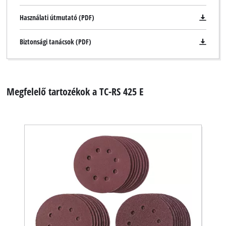
that
Használati útmutató (PDF)
are
not
Biztonsági tanácsok (PDF)
disclosed
to
the
visitor.
The
Megfelelő tartozékok a TC-RS 425 E
website
owner
needs
to
setup
the
site
with
their
CMP
to
add
this