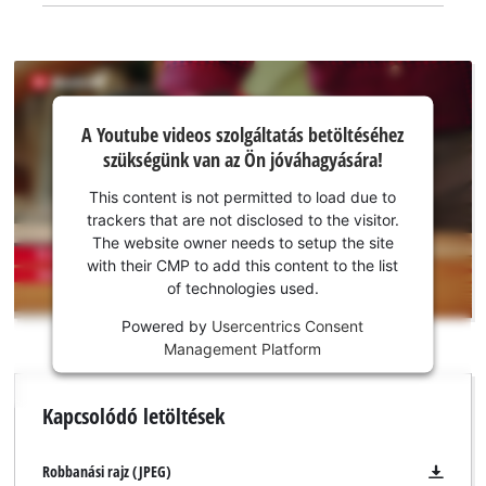
A Youtube
A Youtube videos szolgáltatás betöltéséhez
szolgáltatás
szükségünk van az Ön jóváhagyására!
betöltéséhez
szükségünk
This content is not permitted to load due to
van az Ön
trackers that are not disclosed to the visitor.
jóváhagyására!
The website owner needs to setup the site
with their CMP to add this content to the list
This
of technologies used.
content
is
Powered by
Usercentrics Consent
not
Management Platform
permitted
to
Kapcsolódó letöltések
load
due
to
Robbanási rajz (JPEG)
trackers