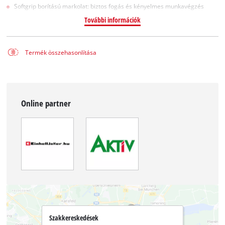
Softgrip borítású markolat: biztos fogás és kényelmes munkavégzés
További információk
Termék összehasonlítása
Online partner
Szakkereskedések