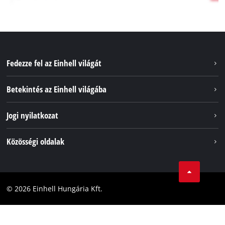
Fedezze fel az Einhell világát
Szolgáltatások
Betekintés az Einhell világába
Akkumulátorrendszer
Rólunk
Jogi nyilatkozat
Fenntarthatóság
Impresszum
Közösségi oldalak
Az Einhell világszerte
Adatvédelem
Karrier
LinkedIn
Megfelelőség
YouТube
Akadálymentesítési Nyilatkozat
© 2026 Einhell Hungária Kft.
Facebook
Instagram