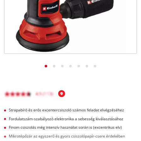
Magyar
HU
Magyar
English
Strapabíró és erős excentercsiszoló számos feladat elvégzéséhez
Fordulatszám-szabályozó elektronika a sebesség kiválasztásához
Finom csiszolás még intenzív használat során is (excentrikus elv)
Mikrotépőzár az egyszerű és gyors csiszolópapír-csere érdekében