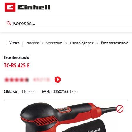
Vissza
|
Termékek
Szerszám
Csiszológépek
Excentercsiszoló
Excentercsiszoló
TC-RS 425 E
Cikkszám:
4462005
EAN:
4006825664720