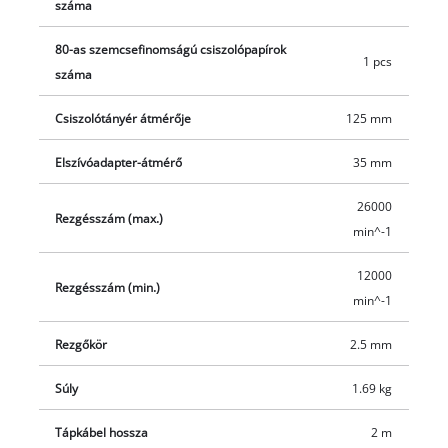
száma
porszintről a porgyűjtő zsákkal felszerelt integrált
elszívórendszer gondoskodik. A 35 mm-es elszívóadaptert
80-as szemcsefinomságú csiszolópapírok
1 pcs
használva száraz-nedves porszívóhoz is csatlakoztathatja a
száma
készüléket. A 2 méter hosszú tápkábelnek köszönhetően nagy
sugarú körben dolgozhat.
Csiszolótányér átmérője
125 mm
Elszívóadapter-átmérő
35 mm
26000
Rezgésszám (max.)
min^-1
12000
Rezgésszám (min.)
min^-1
Rezgőkör
2.5 mm
Súly
1.69 kg
Tápkábel hossza
2 m