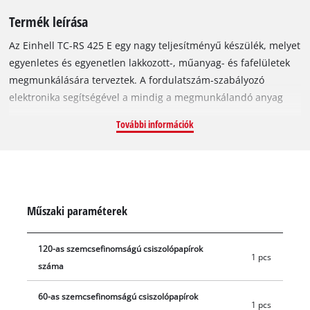
Termék leírása
Az Einhell TC-RS 425 E egy nagy teljesítményű készülék, melyet
egyenletes és egyenetlen lakkozott-, műanyag- és fafelületek
megmunkálására terveztek. A fordulatszám-szabályozó
elektronika segítségével a mindig a megmunkálandó anyag
tulajdonságaihoz igazíthatja a csiszolási teljesítményt. A
További információk
készüléket a lenyűgözően nagy anyaglehordás és
finomcsiszolás teszi nélkülözhetetlen segítőtárssá. A 425
wattos TC-RS 425 E készüléket 125 mm átmérőjű
csiszolótányérral szerelték fel. A mikrotépőzáras rögzítésének
köszönhetően másodpercek alatt kicserélheti a csiszolópapírt,
Műszaki paraméterek
amely gyűrődésmentesen fekszik fel a csiszolótányérra. Az
excentercsiszoló 2,5 mm-es rezgőkörrel és percenkénti 12 000
120-as szemcsefinomságú csiszolópapírok
és 26 000 közötti rezgésszámmal dolgozik. A Softgrip borítású
1 pcs
száma
pótfogantyú és az ergonomikus markolatok még huzamosabb
ideig történő használat esetén is kényelmes munkavégzést
60-as szemcsefinomságú csiszolópapírok
biztosítanak. A tiszta végeredményről és az alacsony
1 pcs