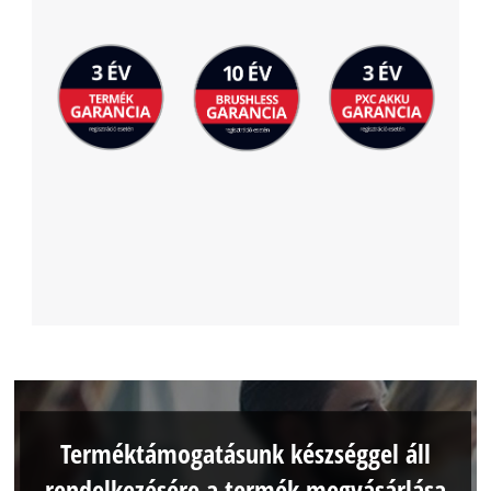
Terméktámogatásunk készséggel áll
rendelkezésére a termék megvásárlása