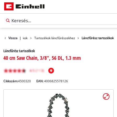
gépek és tartozékok
Vissza
|
Tartozékok láncfűrészekhez
Láncfűrész tartozékok
Láncfűrész tartozékok
40 cm Saw Chain, 3/8", 56 DL, 1.3 mm
Cikkszám:
4500320
EAN:
4006825578126