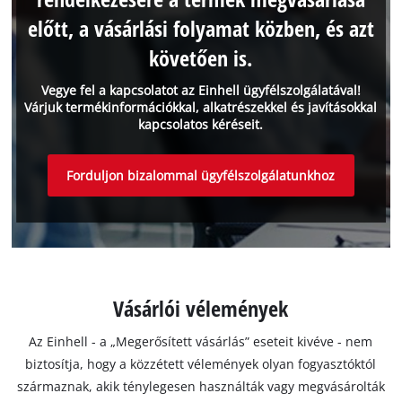
előtt, a vásárlási folyamat közben, és azt
követően is.
Vegye fel a kapcsolatot az Einhell ügyfélszolgálatával!
Várjuk termékinformációkkal, alkatrészekkel és javításokkal
kapcsolatos kéréseit.
Forduljon bizalommal ügyfélszolgálatunkhoz
Vásárlói vélemények
Az Einhell - a „Megerősített vásárlás” eseteit kivéve - nem
biztosítja, hogy a közzétett vélemények olyan fogyasztóktól
származnak, akik ténylegesen használták vagy megvásárolták