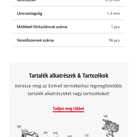
Láncvastagság
1.3 mm
Mellékelt fűrészláncok száma
1 pcs
Vezetőszemek száma
56 pcs
Tartalék alkatrészek & Tartozékok
Keresse meg az Einhell termékeihez legmegfelelőbb
tartalék alkatrészeket vagy tartozékokat!
Tudjon meg többet