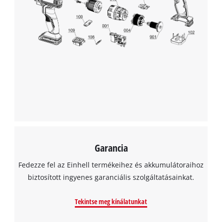
A Google Maps szolgáltatás betöltéséhez
szükségünk van az Ön jóváhagyására!
This content is not permitted to load due
to trackers that are not disclosed to the
visitor. The website owner needs to setup
the site with their CMP to add this content
to the list of technologies used.
Powered by
Usercentrics Consent
Garancia
Management Platform
Fedezze fel az Einhell termékeihez és akkumulátoraihoz
biztosított ingyenes garanciális szolgáltatásainkat.
Tekintse meg kínálatunkat