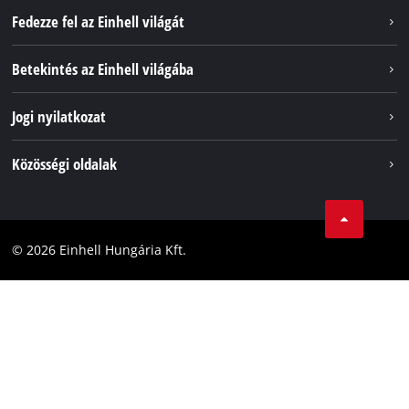
Fedezze fel az Einhell világát
Szolgáltatások
Betekintés az Einhell világába
Akkumulátorrendszer
Rólunk
Jogi nyilatkozat
Fenntarthatóság
Impresszum
Közösségi oldalak
Az Einhell világszerte
Adatvédelem
Karrier
LinkedIn
Megfelelőség
YouТube
Akadálymentesítési Nyilatkozat
© 2026 Einhell Hungária Kft.
Facebook
Instagram