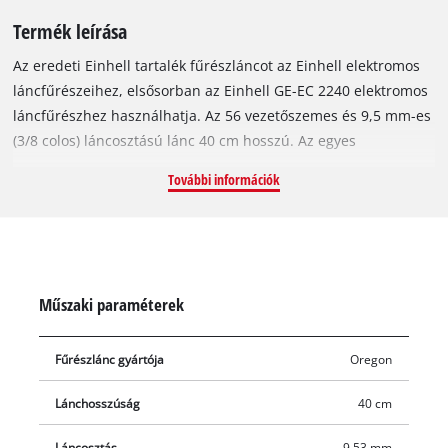
Termék leírása
Az eredeti Einhell tartalék fűrészláncot az Einhell elektromos
láncfűrészeihez, elsősorban az Einhell GE-EC 2240 elektromos
láncfűrészhez használhatja. Az 56 vezetőszemes és 9,5 mm-es
(3/8 colos) láncosztású lánc 40 cm hosszú. Az egyes
vezetőszemek vastagsága 1,3 mm.
További információk
Műszaki paraméterek
Fűrészlánc gyártója
Oregon
Lánchosszúság
40 cm
Láncosztás
9.53 mm