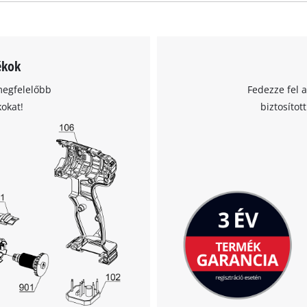
A Google Maps szolgáltatás betöltéséhez
ékok
szükségünk van az Ön jóváhagyására!
megfelelőbb
Fedezze fel 
This content is not permitted to load due
kokat!
biztosítot
to trackers that are not disclosed to the
visitor. The website owner needs to setup
the site with their CMP to add this content
to the list of technologies used.
Powered by
Usercentrics Consent
Management Platform