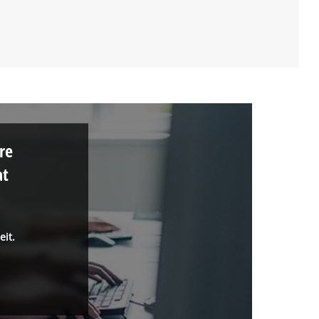
re
at
eit.