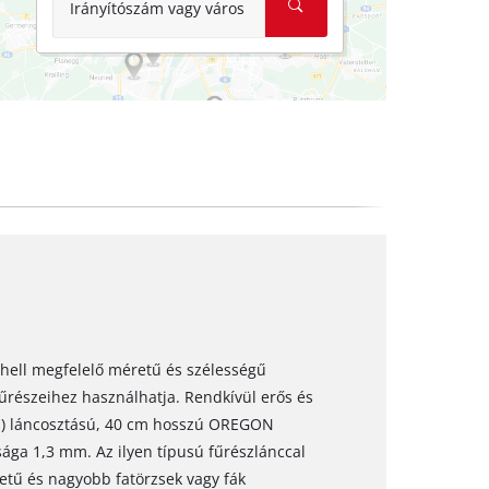
Irányítószám vagy város
inhell megfelelő méretű és szélességű
űrészeihez használhatja. Rendkívül erős és
os) láncosztású, 40 cm hosszú OREGON
ága 1,3 mm. Az ilyen típusú fűrészlánccal
retű és nagyobb fatörzsek vagy fák