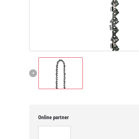
Magyar
HU
Magyar
English
Online partner