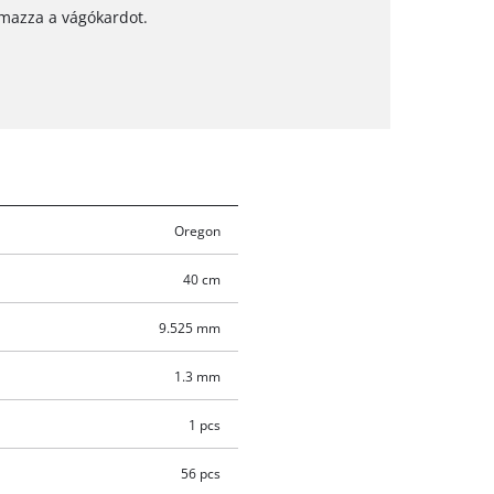
lmazza a vágókardot.
Oregon
40 cm
9.525 mm
1.3 mm
1 pcs
56 pcs