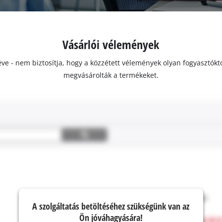
Vásárlói vélemények
ivéve - nem biztosítja, hogy a közzétett vélemények olyan fogyasztó
megvásárolták a termékeket.
A szolgáltatás betöltéséhez szükségünk van az
Ön jóváhagyására!