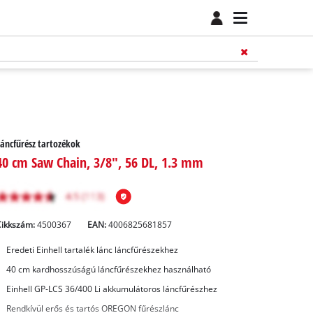
áncfűrész tartozékok
40 cm Saw Chain, 3/8", 56 DL, 1.3 mm
Cikkszám:
4500367
EAN:
4006825681857
Eredeti Einhell tartalék lánc láncfűrészekhez
40 cm kardhosszúságú láncfűrészekhez használható
Einhell GP-LCS 36/400 Li akkumulátoros láncfűrészhez
Rendkívül erős és tartós OREGON fűrészlánc