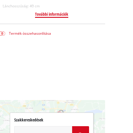
Lánchosszúság: 40 cm
További információk
Termék összehasonlítása
Szakkereskedések