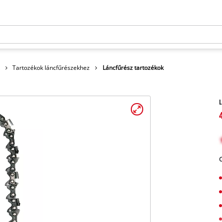
Tartozékok láncfűrészekhez
Láncfűrész tartozékok
L