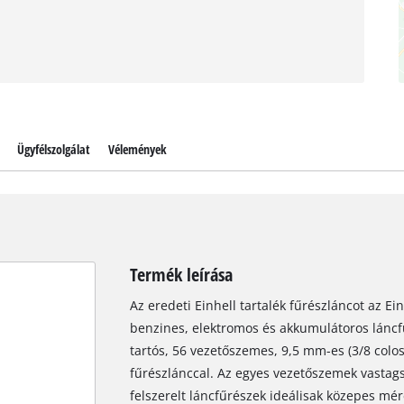
Ügyfélszolgálat
Vélemények
Termék leírása
Az eredeti Einhell tartalék fűrészláncot az E
benzines, elektromos és akkumulátoros láncf
tartós, 56 vezetőszemes, 9,5 mm-es (3/8 col
fűrészlánccal. Az egyes vezetőszemek vastags
felszerelt láncfűrészek ideálisak közepes mé