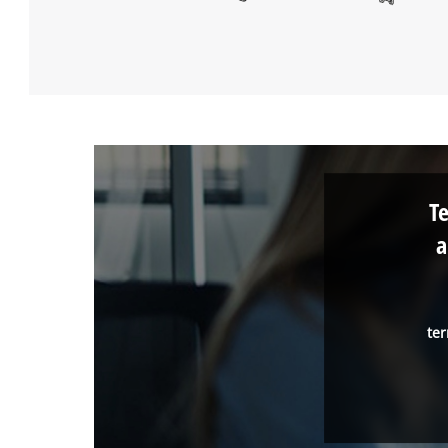
T
a
ter