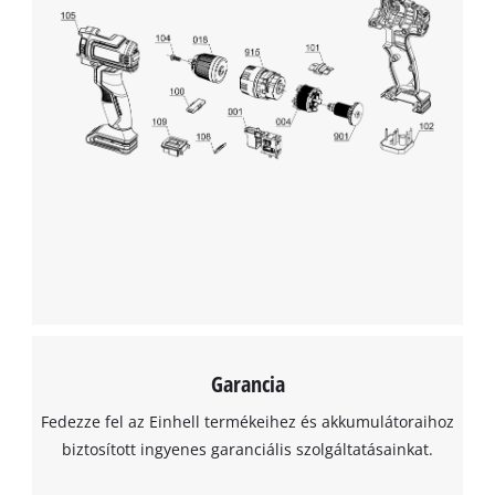
This content is not permitted to load due
to trackers that are not disclosed to the
visitor. The website owner needs to setup
the site with their CMP to add this content
to the list of technologies used.
Powered by
Usercentrics Consent
Management Platform
Garancia
Fedezze fel az Einhell termékeihez és akkumulátoraihoz
biztosított ingyenes garanciális szolgáltatásainkat.