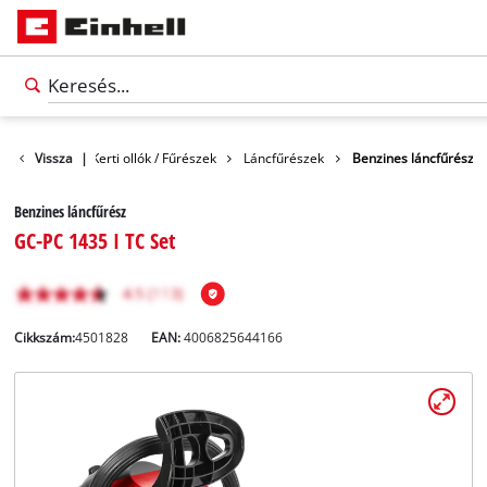
ek
Vissza
Kert
|
Kerti ollók / Fűrészek
Láncfűrészek
Benzines láncfűrész
Benzines láncfűrész
GC-PC 1435 I TC Set
Cikkszám:
4501828
EAN:
4006825644166