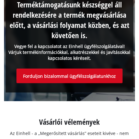
Terméktámogatásunk készséggel áll
rendelkezésére a termék megvásárlása
előtt, a vásárlási folyamat közben, és azt
követően is.
Vegye fel a kapcsolatot az Einhell ügyfélszolgálatával!
Várjuk termékinformációkkal, alkatrészekkel és javításokkal
kapcsolatos kéréseit.
Forduljon bizalommal ügyfélszolgálatunkhoz
Vásárlói vélemények
Az Einhell - a „Megerősített vásárlás” eseteit kivéve - nem