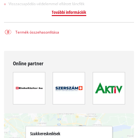
Visszacsapódás-védelemmel ellátott láncfék
További információk
Termék összehasonlítása
Online partner
Szakkereskedések