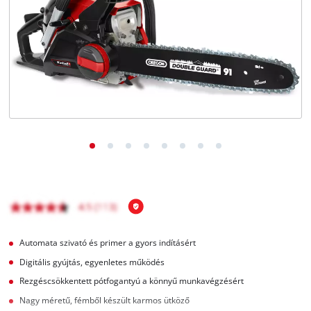
Magyar
HU
Magyar
English
Automata szivató és primer a gyors indításért
Digitális gyújtás, egyenletes működés
Rezgéscsökkentett pótfogantyú a könnyű munkavégzésért
Nagy méretű, fémből készült karmos ütköző