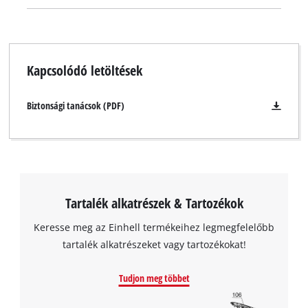
Kapcsolódó letöltések
Biztonsági tanácsok (PDF)
Tartalék alkatrészek & Tartozékok
Keresse meg az Einhell termékeihez legmegfelelőbb
tartalék alkatrészeket vagy tartozékokat!
A Google Maps szolgáltatás betöltéséhez
Tudjon meg többet
szükségünk van az Ön jóváhagyására!