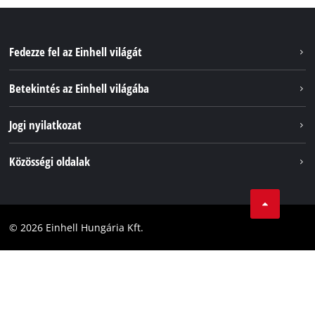
Fedezze fel az Einhell világát
Szolgáltatások
Betekintés az Einhell világába
Akkumulátorrendszer
Rólunk
Jogi nyilatkozat
Fenntarthatóság
Impresszum
Közösségi oldalak
Az Einhell világszerte
Adatvédelem
Karrier
LinkedIn
Megfelelőség
YouТube
Akadálymentesítési Nyilatkozat
© 2026 Einhell Hungária Kft.
Facebook
Instagram