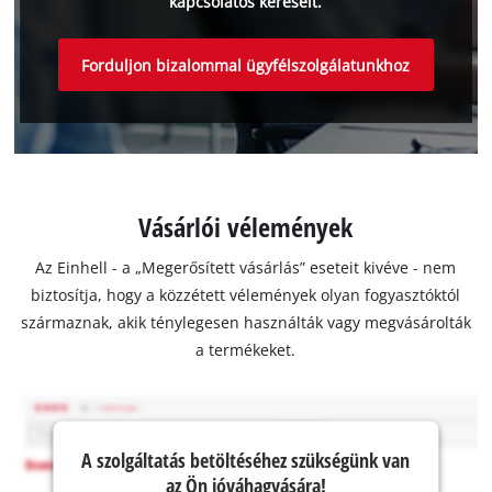
kapcsolatos kéréseit.
Forduljon bizalommal ügyfélszolgálatunkhoz
Vásárlói vélemények
Az Einhell - a „Megerősített vásárlás” eseteit kivéve - nem
biztosítja, hogy a közzétett vélemények olyan fogyasztóktól
származnak, akik ténylegesen használták vagy megvásárolták
a termékeket.
A szolgáltatás betöltéséhez szükségünk van
az Ön jóváhagyására!