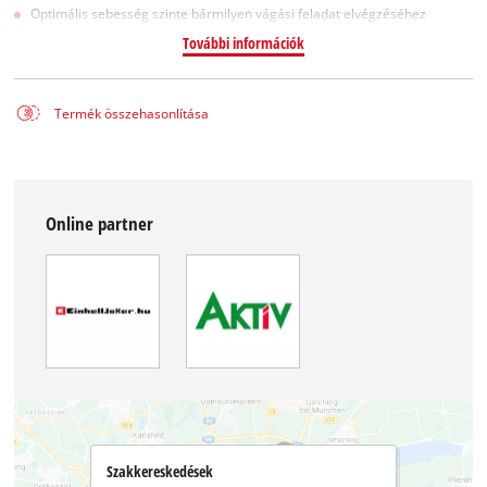
Optimális sebesség szinte bármilyen vágási feladat elvégzéséhez
További információk
Termék összehasonlítása
Online partner
Szakkereskedések