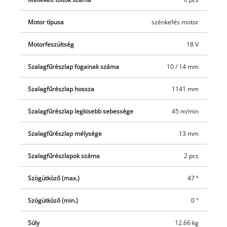
nélkül. Ezeket külön – például egy praktikus kezdőcsomag
formájában – vásárolhatja meg.
Motor típusa
szénkefés motor
Motorfeszültség
18 V
Szalagfűrészlap fogainak száma
10 / 14 mm
Szalagfűrészlap hossza
1141 mm
Szalagfűrészlap legkisebb sebessége
45 m/min
Szalagfűrészlap mélysége
13 mm
Szalagfűrészlapok száma
2 pcs
Szögütköző (max.)
47 °
Szögütköző (min.)
0 °
Súly
12.66 kg