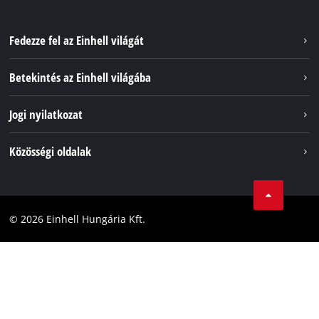
Fedezze fel az Einhell világát
Szolgáltatások
Betekintés az Einhell világába
Akkumulátorrendszer
Rólunk
Jogi nyilatkozat
Fenntarthatóság
Impresszum
Közösségi oldalak
Az Einhell világszerte
Adatvédelem
Karrier
LinkedIn
Megfelelőség
YouТube
Akadálymentesítési Nyilatkozat
© 2026 Einhell Hungária Kft.
Facebook
Instagram