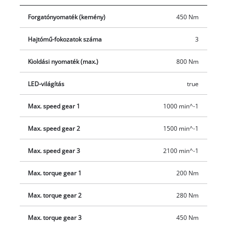
motorokra – online regisztrációt követően – 10 év jótállást
Forgatónyomaték (kemény)
450 Nm
vállalunk. A nagy forgatónyomatéknak köszönhetően
könnyedén meglazíthatja a kerékanyákat is. Három különböző
Hajtómű-fokozatok száma
3
sebesség- és nyomatékfokozattal, robusztus 1/2”
négyszögletes külső befogóval, és LED-del a munkaterület
Kioldási nyomaték (max.)
800 Nm
optimális megvilágításához. A csavarozóbit-adapter és a
kerékcseréhez használható csavarbehajtószett szériatartozék.
LED-világítás
true
Akku és töltő nélkül. Ezeket külön – például praktikus
Max. speed gear 1
1000 min^-1
kezdőcsomagok formájában – vásárolhatja meg.
Max. speed gear 2
1500 min^-1
Max. speed gear 3
2100 min^-1
Max. torque gear 1
200 Nm
Max. torque gear 2
280 Nm
Max. torque gear 3
450 Nm