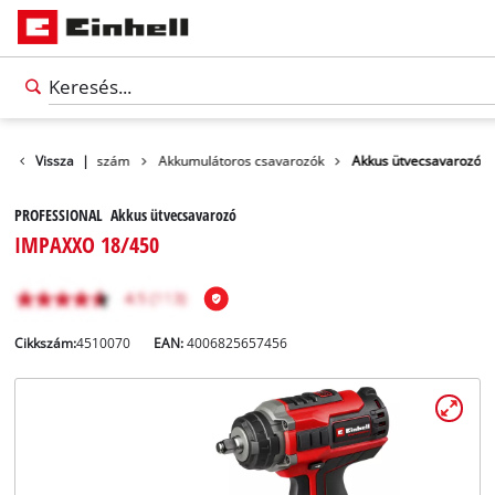
rmékek
Vissza
Szerszám
|
Akkumulátoros csavarozók
Akkus ütvecsavarozó
PROFESSIONAL Akkus ütvecsavarozó
IMPAXXO 18/450
Cikkszám:
4510070
EAN:
4006825657456