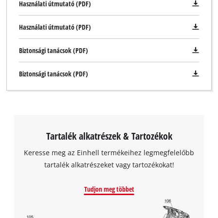
Használati útmutató (PDF)
Használati útmutató (PDF)
Biztonsági tanácsok (PDF)
Biztonsági tanácsok (PDF)
A Google Maps szolgáltatás betöltéséhez
szükségünk van az Ön jóváhagyására!
Tartalék alkatrészek & Tartozékok
This content is not permitted to load due
to trackers that are not disclosed to the
Keresse meg az Einhell termékeihez legmegfelelőbb
visitor. The website owner needs to setup
tartalék alkatrészeket vagy tartozékokat!
the site with their CMP to add this content
to the list of technologies used.
Tudjon meg többet
Powered by
Usercentrics Consent
Management Platform