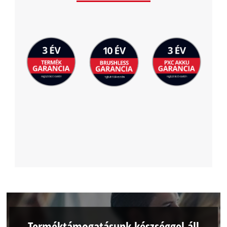
Terméktámogatásunk készséggel áll