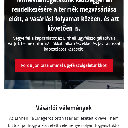
rendelkezésére a termék megvásárlása
előtt, a vásárlási folyamat közben, és azt
követően is.
Vegye fel a kapcsolatot az Einhell ügyfélszolgálatával!
Várjuk termékinformációkkal, alkatrészekkel és javításokkal
kapcsolatos kéréseit.
Forduljon bizalommal ügyfélszolgálatunkhoz
Vásárlói vélemények
Az Einhell - a „Megerősített vásárlás” eseteit kivéve - nem
biztosítja, hogy a közzétett vélemények olyan fogyasztóktól