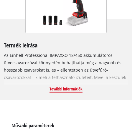
Termék leírása
Az Einhell Professional IMPAXXO 18/450 akkumulátoros
ütvecsavarozóval könnyedén behajthatja még a nagyobb és
hosszabb csavarokat is, és – ellentétben az ütvefúró-
csavarozókkal – kíméli a felhasználó ízületeit. Mivel a készülék
a Power X-Change rendszercsalád tagja, ezért a sorozat
További információk
valamennyi nagy teljesítményű akkumulátorát használhatja
hozzá. Ezzel a készülékkel számtalan feladatot elvégezhet a
házban, a műhelyben és a garázsban egyaránt. Az
ütvecsavarozót Einhell PurePOWER szénkefe nélküli motorral
szerelték fel, amely nagyobb erőátvitelt és hosszabb üzemidőt
Műszaki paraméterek
garantál, mint a szénkefével gyártott társaik. Ezekre a