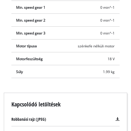
Min. speed gear 1
0 min^-1
Min. speed gear 2
0 min^-1
Min. speed gear 3
0 min^-1
Motor típusa
szénkefe nélküli motor
Motorfeszültség
18 V
Súly
1.99 kg
Kapcsolódó letöltések
Robbanási rajz (JPEG)