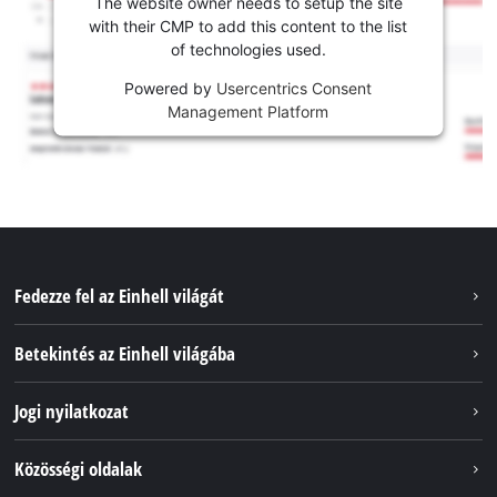
The website owner needs to setup the site
with their CMP to add this content to the list
of technologies used.
Powered by
Usercentrics Consent
Management Platform
Fedezze fel az Einhell világát
Szolgáltatások
Betekintés az Einhell világába
Akkumulátorrendszer
Rólunk
Jogi nyilatkozat
Fenntarthatóság
Impresszum
Közösségi oldalak
Az Einhell világszerte
Adatvédelem