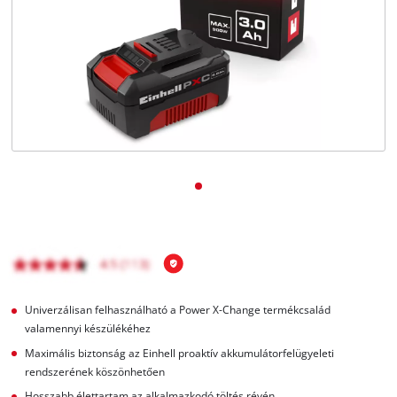
Magyar
HU
Magyar
English
Univerzálisan felhasználható a Power X-Change termékcsalád
valamennyi készülékéhez
Maximális biztonság az Einhell proaktív akkumulátorfelügyeleti
rendszerének köszönhetően
Hosszabb élettartam az alkalmazkodó töltés révén