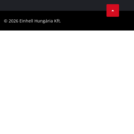
Karrier
LinkedIn
Megfelelőség
YouТube
Akadálymentesítési Nyilatkozat
© 2026 Einhell Hungária Kft.
Facebook
Instagram