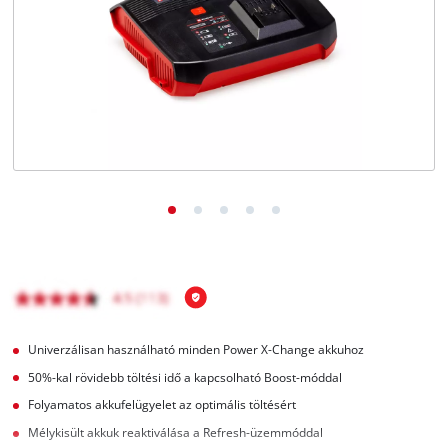
Magyar
HU
Magyar
English
Univerzálisan használható minden Power X-Change akkuhoz
50%-kal rövidebb töltési idő a kapcsolható Boost-móddal
Folyamatos akkufelügyelet az optimális töltésért
Mélykisült akkuk reaktiválása a Refresh-üzemmóddal