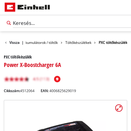
rtozékok
Vissza
Akkumulátorok / töltők
|
Töltőkészülékek
PXC töltőkészülék
PXC töltőkészülék
Power X-Boostcharger 6A
Cikkszám:
4512064
EAN:
4006825629019