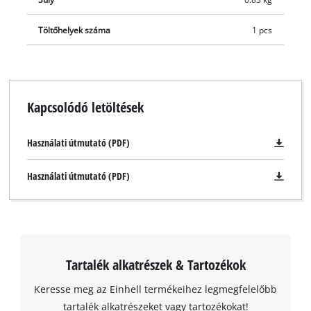
(refresh) üzemmóddal a mélykisült akkumulátorok újbóli
üzembe helyezése érdekében. Az akku töltöttségi szintjét a 6
Töltőhelyek száma
1 pcs
fokozatú LED-kijelzőről olvashatja le. A helytakarékos tárolás
érdekében a kompakt kialakítású töltőt fali akasztókkal
szerelték fel.
Kapcsolódó letöltések
Használati útmutató (PDF)
Használati útmutató (PDF)
Tartalék alkatrészek & Tartozékok
Keresse meg az Einhell termékeihez legmegfelelőbb
tartalék alkatrészeket vagy tartozékokat!