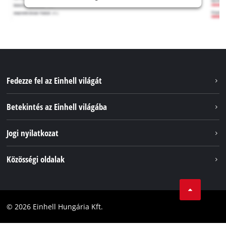
Fedezze fel az Einhell világát
Szolgáltatások
Betekintés az Einhell világába
Akkumulátorrendszer
Rólunk
Jogi nyilatkozat
Fenntarthatóság
Impresszum
Közösségi oldalak
Az Einhell világszerte
Adatvédelem
Karrier
LinkedIn
Megfelelőség
YouТube
Akadálymentesítési Nyilatkozat
© 2026 Einhell Hungária Kft.
Facebook