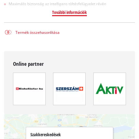
Maximális biztonság az intelligens töltésfelügyelet révén
További információk
Termék összehasonlítása
Online partner
Szakkereskedések