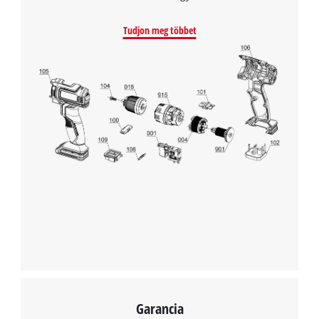
Tudjon meg többet
A Google Maps szolgáltatás betöltéséhez
szükségünk van az Ön jóváhagyására!
This content is not permitted to load due
to trackers that are not disclosed to the
visitor. The website owner needs to setup
the site with their CMP to add this content
to the list of technologies used.
Powered by
Usercentrics Consent
Management Platform
Garancia