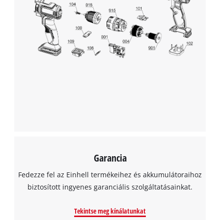
the
list
of
technologies
used.
Powered
by
Usercentrics
Consent
Management
Platform
Garancia
Fedezze fel az Einhell termékeihez és akkumulátoraihoz
biztosított ingyenes garanciális szolgáltatásainkat.
Tekintse meg kínálatunkat