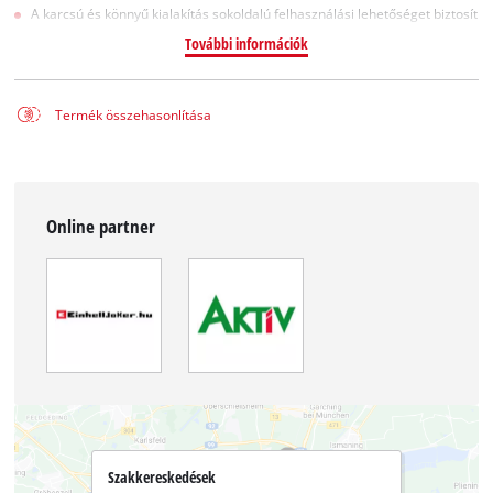
A karcsú és könnyű kialakítás sokoldalú felhasználási lehetőséget biztosít
További információk
Termék összehasonlítása
Online partner
Szakkereskedések