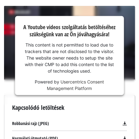
A Youtube
A Youtube videos szolgáltatás betöltéséhez
szolgáltatás
szükségünk van az Ön jóváhagyására!
betöltéséhez
szükségünk
This content is not permitted to load due to
van az Ön
trackers that are not disclosed to the visitor.
jóváhagyására!
The website owner needs to setup the site
with their CMP to add this content to the list
This
of technologies used.
content
is
Powered by
Usercentrics Consent
not
Management Platform
permitted
to
Kapcsolódó letöltések
load
due
to
Robbanási rajz (JPEG)
trackers
that
Használati útmutató (PDF)