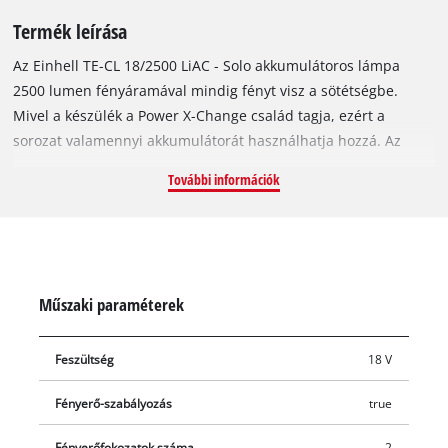
Termék leírása
Az Einhell TE-CL 18/2500 LiAC - Solo akkumulátoros lámpa
2500 lumen fényáramával mindig fényt visz a sötétségbe.
Mivel a készülék a Power X-Change család tagja, ezért a
sorozat valamennyi akkumulátorát használhatja hozzá. Az
akkumulátoros lámpa nem csak rosszul megvilágított helyeken
További információk
(például pincékben, építkezéseken, padlásokon vagy a műhely
sötét zugaiban) praktikus segítőtárs: használja
kempingezéshez, éjszakai túrákhoz, naplemente utáni
sétákhoz és minden olyan szabadtéri tevékenységhez,
amelyekhez elengedhetetlen egy elektromos hálózattól
Műszaki paraméterek
függetlenül működő fényforrás. A 7 hosszú élettartamú, nagy
teljesítményű, összesen 2500 lumen fényáramú és 6500 K
Feszültség
18 V
fényhőmérsékletű LED-nek köszönhetően az akkumulátoros
lámpa nem csak fényesebb, de strapabíróbb és ütésállóbb is,
Fényerő-szabályozás
true
mint a hasonló kategóriába tartozó halogénlámpák. Az ideális
megvilágításról a két fényerőfokozat gondoskodik. Az 1/4"-os
Fényerőfokozatok száma
2