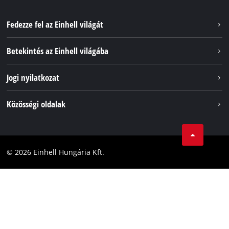
Fedezze fel az Einhell világát
Szolgáltatások
Betekintés az Einhell világába
Akkumulátorrendszer
Rólunk
Jogi nyilatkozat
Fenntarthatóság
Impresszum
Közösségi oldalak
Az Einhell világszerte
Adatvédelem
Karrier
LinkedIn
Megfelelőség
YouТube
Akadálymentesítési Nyilatkozat
© 2026 Einhell Hungária Kft.
Facebook
Instagram