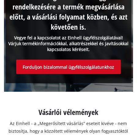
rendelkezésére a termék megvásárlása
előtt, a vásárlási folyamat közben, és azt
követően is.
Vegye fel a kapcsolatot az Einhell ügyfélszolgálatával!
Várjuk termékinformációkkal, alkatrészekkel és javításokkal
kapcsolatos kéréseit.
Forduljon bizalommal ügyfélszolgálatunkhoz
Vásárlói vélemények
Az Einhell - a „Megerősített vásárlás” eseteit kivéve - nem
biztosítja, hogy a közzétett vélemények olyan fogyasztóktól