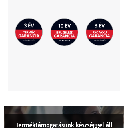
Terméktámogatásunk készséggel áll