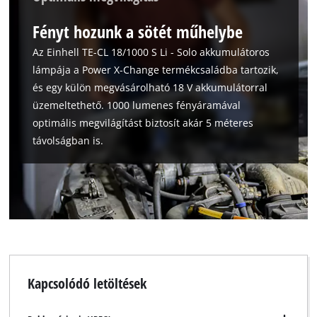
This content is not permitted to load due
to trackers that are not disclosed to the
Fényt hozunk a sötét műhelybe
visitor. The website owner needs to setup
the site with their CMP to add this content
Az Einhell TE-CL 18/1000 S Li - Solo akkumulátoros
to the list of technologies used.
lámpája a Power X-Change termékcsaládba tartozik,
és egy külön megvásárolható 18 V akkumulátorral
Powered by
Usercentrics Consent
üzemeltethető. 1000 lumenes fényáramával
Management Platform
optimális megvilágítást biztosít akár 5 méteres
távolságban is.
Kapcsolódó letöltések