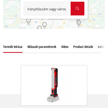
Irányítószám vagy város
Termék leírása
Műszaki paraméterek
Video
Product details
Letölté