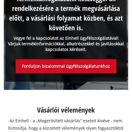
rendelkezésére a termék megvásárlása
előtt, a vásárlási folyamat közben, és azt
követően is.
Vegye fel a kapcsolatot az Einhell ügyfélszolgálatával!
Várjuk termékinformációkkal, alkatrészekkel és javításokkal
kapcsolatos kéréseit.
Forduljon bizalommal ügyfélszolgálatunkhoz
Vásárlói vélemények
Az Einhell - a „Megerősített vásárlás” eseteit kivéve - nem
biztosítja, hogy a közzétett vélemények olyan fogyasztóktól