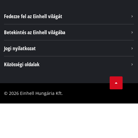
Fedezze fel az Einhell világát
Szolgáltatások
Betekintés az Einhell világába
Akkumulátorrendszer
Rólunk
Jogi nyilatkozat
Fenntarthatóság
Impresszum
Közösségi oldalak
Az Einhell világszerte
Adatvédelem
Karrier
LinkedIn
Megfelelőség
YouТube
Akadálymentesítési Nyilatkozat
© 2026 Einhell Hungária Kft.
Facebook
Instagram