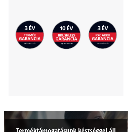
Terméktámogatásunk készséggel áll