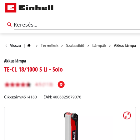
Vissza
|
Termékek
Szabadidő
Lámpák
Akkus lámpa
Akkus lámpa
TE-CL 18/1000 S Li - Solo
Cikkszám:
4514180
EAN:
4006825679076