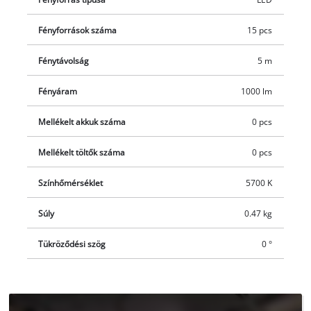
nélkül. Ezeket külön vásárolhatja meg.
Fényforrások száma
15 pcs
Fénytávolság
5 m
Fényáram
1000 lm
Mellékelt akkuk száma
0 pcs
Mellékelt töltők száma
0 pcs
Színhőmérséklet
5700 K
Súly
0.47 kg
Tükröződési szög
0 °