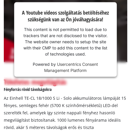
A Youtube
A Youtube videos szolgáltatás betöltéséhez
szolgáltatás
szükségünk van az Ön jóváhagyására!
betöltéséhez
szükségünk
This content is not permitted to load due to
van az Ön
trackers that are not disclosed to the visitor.
jóváhagyására!
The website owner needs to setup the site
with their CMP to add this content to the list
This
of technologies used.
content
is
Powered by
Usercentrics Consent
not
Management Platform
permitted
Tökéletes megvilágítás
to
load
Fényforrás rövid távolságokra
due
Az Einhell TE-CL 18/1000 S Li - Solo akkumulátoros lámpáját 15
to
fényes, semleges fehér (5700 K színhőmérsékletű) LED-del
trackers
szerelték fel, amelyek így szinte nappali fényhez hasonló
that
are
megvilágítást biztosítanak. 1000 lumenes fényárama ideális
not
rövid, akár 5 méteres távolságok erős és tiszta