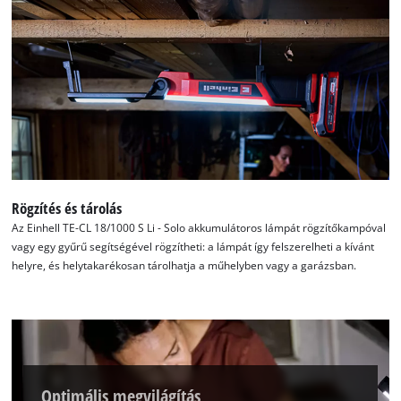
Rögzítés és tárolás
Az Einhell TE-CL 18/1000 S Li - Solo akkumulátoros lámpát rögzítőkampóval
vagy egy gyűrű segítségével rögzítheti: a lámpát így felszerelheti a kívánt
helyre, és helytakarékosan tárolhatja a műhelyben vagy a garázsban.
A Google Maps szolgáltatás betöltéséhez
szükségünk van az Ön jóváhagyására!
Optimális megvilágítás