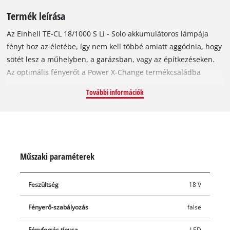
Termék leírása
Az Einhell TE-CL 18/1000 S Li - Solo akkumulátoros lámpája
fényt hoz az életébe, így nem kell többé amiatt aggódnia, hogy
sötét lesz a műhelyben, a garázsban, vagy az építkezéseken.
Az optimális fényerőt a Power X-Change termékcsaládba
tartozó, innovatív lítium-ion technológiával készült
További információk
akkumulátor biztosítja. Az összecsukható lámpafej három
különböző fénybeállítási opciót biztosít a nagyfokú
rugalmasság érdekében: a két panel egyszerre és külön-külön
is világíthat. Az 1000 lumenes fényáramú 15 darab fényes
LED-del akár 5 méterre is elvilágíthat. 5700 K a semleges fehér
Műszaki paraméterek
fényért és a megfelelő megvilágításért. Az Einhell
akkumulátoros lámpa karcsú és könnyű kialakítása, valamint a
Feszültség
18 V
Softgrip borítású markolat rugalmas használatot és egyszerű,
helytakarékos tárolást biztosít. A számos rögzítési
Fényerő-szabályozás
false
lehetőségnek (pl. rögzítőkampó vagy gyűrű) köszönhetően a
készülék rendkívül sokoldalúan használható. Akku és töltő
Fényforrás típusa
LED