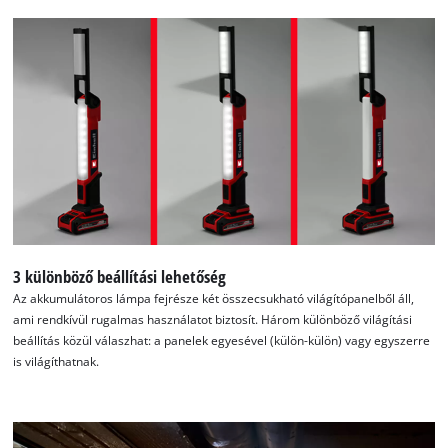
of
technologies
used.
Powered
by
Usercentrics
Consent
Management
Platform
3 különböző beállítási lehetőség
Az akkumulátoros lámpa fejrésze két összecsukható világítópanelből áll,
ami rendkívül rugalmas használatot biztosít. Három különböző világítási
beállítás közül válaszhat: a panelek egyesével (külön-külön) vagy egyszerre
is világíthatnak.