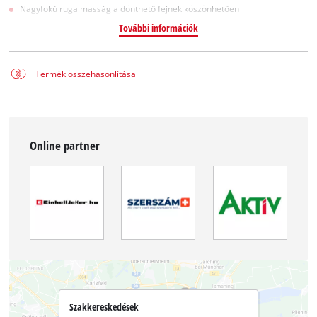
Nagyfokú rugalmasság a dönthető fejnek köszönhetően
További információk
Termék összehasonlítása
Online partner
Szakkereskedések