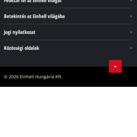
Fedezze fel az Einhell világát
Szolgáltatások
Betekintés az Einhell világába
Akkumulátorrendszer
Rólunk
Jogi nyilatkozat
Fenntarthatóság
Impresszum
Közösségi oldalak
Az Einhell világszerte
Adatvédelem
Karrier
LinkedIn
Megfelelőség
YouТube
Akadálymentesítési Nyilatkozat
© 2026 Einhell Hungária Kft.
Facebook
Instagram