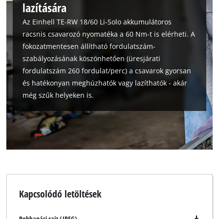
lazítására
Az Einhell TE-RW 18/60 Li-Solo akkumulátoros
racsnis csavarozó nyomatéka a 60 Nm-t is elérheti. A
fokozatmentesen állítható fordulatszám-
A Google Maps szolgáltatás betöltéséhez
szükségünk van az Ön jóváhagyására!
szabályozásának köszönhetően (üresjárati
fordulatszám 260 fordulat/perc) a csavarok gyorsan
This content is not permitted to load due
és hatékonyan meghúzhatók vagy lazíthatók - akár
to trackers that are not disclosed to the
még szűk helyeken is.
visitor. The website owner needs to setup
the site with their CMP to add this content
to the list of technologies used.
Powered by
Usercentrics Consent
Management Platform
Kapcsolódó letöltések
Robbanási rajz (JPEG)