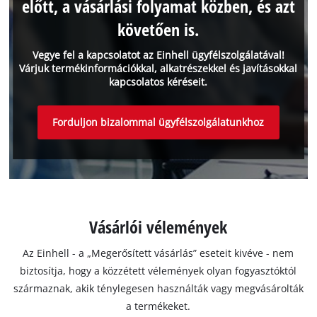
előtt, a vásárlási folyamat közben, és azt
követően is.
Vegye fel a kapcsolatot az Einhell ügyfélszolgálatával!
Várjuk termékinformációkkal, alkatrészekkel és javításokkal
kapcsolatos kéréseit.
Forduljon bizalommal ügyfélszolgálatunkhoz
Vásárlói vélemények
Az Einhell - a „Megerősített vásárlás” eseteit kivéve - nem
biztosítja, hogy a közzétett vélemények olyan fogyasztóktól
származnak, akik ténylegesen használták vagy megvásárolták
a termékeket.