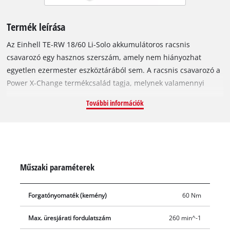
Termék leírása
Az Einhell TE-RW 18/60 Li-Solo akkumulátoros racsnis
csavarozó egy hasznos szerszám, amely nem hiányozhat
egyetlen ezermester eszköztárából sem. A racsnis csavarozó a
Power X-Change termékcsalád tagja, melynek valamennyi
eleme – beleértve az összes akkut, készüléket és töltőt –
További információk
kombinálható egymással. A készüléket elsősorban
autóiparban történő használatra tervezték. Kompakt
kialakításának és ergonomikus, Softgrip borítású felületeinek
köszönhetően a racsnis csavarhúzó ideális szűk vagy nehezen
elérhető helyeken végzett munkához. A termék ezen kívül kézi
Műszaki paraméterek
racsniként is használható. Robusztus, 3/8 colos
szerszámtartójával és magas, 60 Nm-es forgatónyomatékával a
Forgatónyomaték (kemény)
60 Nm
racsnis csavarhúzó még a szorosabban rögzült csavarokat is
meg tudja lazítani vagy húzni. A forgásirányt egyszerűen,
Max. üresjárati fordulatszám
260 min^-1
mindössze egy kapcsolóváltással átállíthatja, a fokozatmentes