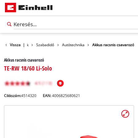
Vissza
Termékek
|
Szabadidő
Autótechnika
Akkus racsnis csavarozó
Akkus racsnis csavarozó
TE-RW 18/60 Li-Solo
Cikkszám:
4514320
EAN:
4006825680621