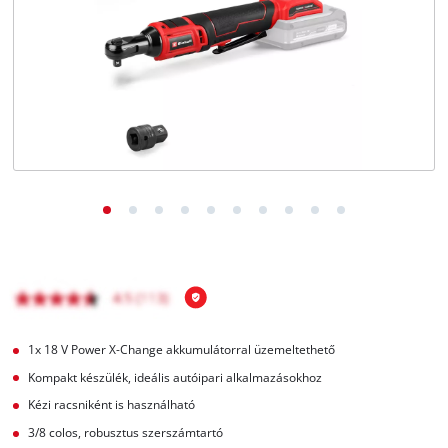
Magyar
HU
Magyar
English
1x 18 V Power X-Change akkumulátorral üzemeltethető
Kompakt készülék, ideális autóipari alkalmazásokhoz
Kézi racsniként is használható
3/8 colos, robusztus szerszámtartó