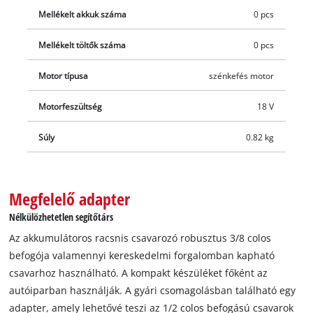
fordulatszám-szabályozó elektronika pedig segít abban, hogy
Mellékelt akkuk száma
0 pcs
mindig a munka elvégzéséhez szükséges fordulatszámon
tudjon dolgozni. Nagy méretű kapcsológombbal a maximális
Mellékelt töltők száma
0 pcs
ergonómia és könnyű használat érdekében. Az integrált LED
Motor típusa
szénkefés motor
könnyű használatot biztosít még a sötét területeken is. Az 1/2
hüvelykes szerszámtartó-adapter szériatartozék. Akku és töltő
Motorfeszültség
18 V
nélkül. Ezeket külön vásárolhatja meg.
Súly
0.82 kg
Megfelelő adapter
Nélkülözhetetlen segítőtárs
Az akkumulátoros racsnis csavarozó robusztus 3/8 colos
befogója valamennyi kereskedelmi forgalomban kapható
csavarhoz használható. A kompakt készüléket főként az
autóiparban használják. A gyári csomagolásban található egy
adapter, amely lehetővé teszi az 1/2 colos befogású csavarok