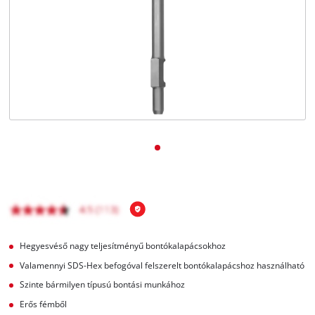
Magyar
HU
Magyar
English
Hegyesvéső nagy teljesítményű bontókalapácsokhoz
Valamennyi SDS-Hex befogóval felszerelt bontókalapácshoz használható
Szinte bármilyen típusú bontási munkához
Erős fémből