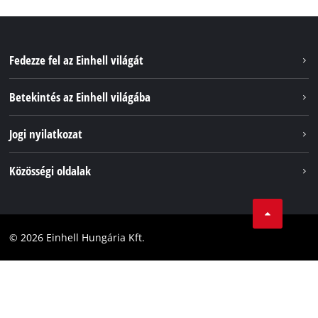
Fedezze fel az Einhell világát
Szolgáltatások
Betekintés az Einhell világába
Akkumulátorrendszer
Rólunk
Jogi nyilatkozat
Fenntarthatóság
Impresszum
Közösségi oldalak
Az Einhell világszerte
Adatvédelem
Karrier
LinkedIn
Megfelelőség
YouТube
Akadálymentesítési Nyilatkozat
© 2026 Einhell Hungária Kft.
Facebook
Instagram