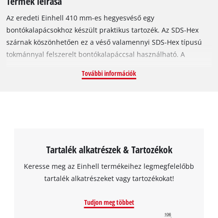
Termék leírása
Az eredeti Einhell 410 mm-es hegyesvéső egy
bontókalapácsokhoz készült praktikus tartozék. Az SDS-Hex
szárnak köszönhetően ez a véső valamennyi SDS-Hex típusú
tokmánnyal felszerelt bontókalapáccsal használható. A
hegyesvéső nélkülözhetetlen nehezebb és nagyobb precizitást
További információk
igénylő vésési vagy bontási munkák elvégzéséhez, például
beton és falazat bontásához, illetve hézagok javításához. A
véső erős, tömör fémből készült, így még nagy terhelésnek is
ellenáll. A hegyesvéső 410 mm hosszú.
Tartalék alkatrészek & Tartozékok
Keresse meg az Einhell termékeihez legmegfelelőbb
tartalék alkatrészeket vagy tartozékokat!
Tudjon meg többet