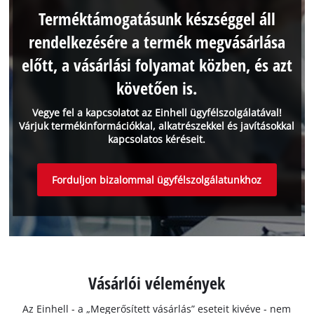
Terméktámogatásunk készséggel áll
rendelkezésére a termék megvásárlása
előtt, a vásárlási folyamat közben, és azt
követően is.
Vegye fel a kapcsolatot az Einhell ügyfélszolgálatával!
Várjuk termékinformációkkal, alkatrészekkel és javításokkal
kapcsolatos kéréseit.
Forduljon bizalommal ügyfélszolgálatunkhoz
Vásárlói vélemények
Az Einhell - a „Megerősített vásárlás” eseteit kivéve - nem