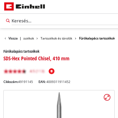
Vissza
Tartozékok
|
Tartozékok és tárolók
Fúrókalapács tartozékok
Fúrókalapács tartozékok
SDS-Hex Pointed Chisel, 410 mm
Cikkszám:
49191145
EAN:
4009311911452