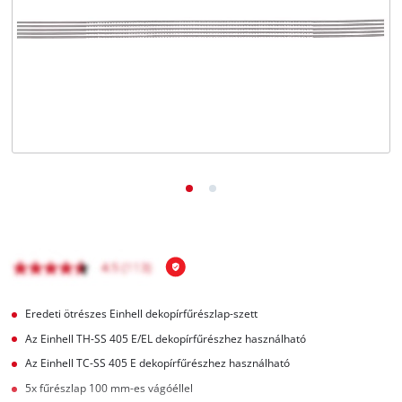
Magyar
HU
Magyar
English
Eredeti ötrészes Einhell dekopírfűrészlap-szett
Az Einhell TH-SS 405 E/EL dekopírfűrészhez használható
Az Einhell TC-SS 405 E dekopírfűrészhez használható
5x fűrészlap 100 mm-es vágóéllel