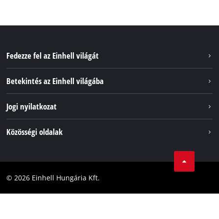
Fedezze fel az Einhell világát
Szolgáltatások
Betekintés az Einhell világába
Akkumulátorrendszer
Rólunk
Jogi nyilatkozat
Fenntarthatóság
Impresszum
Közösségi oldalak
Az Einhell világszerte
Adatvédelem
Karrier
LinkedIn
Megfelelőség
YouТube
Akadálymentesítési Nyilatkozat
© 2026 Einhell Hungária Kft.
Facebook
Instagram