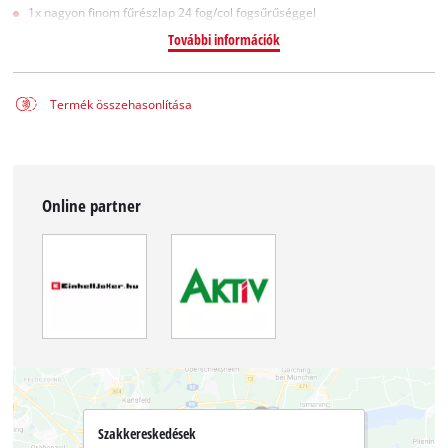
1x nagyon finom fűrészlap 24 fog/col fogsűrűséggel
További információk
Termék összehasonlítása
Online partner
Szakkereskedések