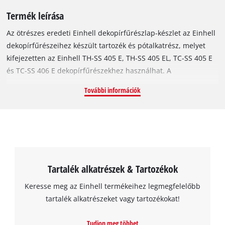
Termék leírása
Az ötrészes eredeti Einhell dekopírfűrészlap-készlet az Einhell
dekopírfűrészeihez készült tartozék és pótalkatrész, melyet
kifejezetten az Einhell TH-SS 405 E, TH-SS 405 EL, TC-SS 405 E
és TC-SS 406 E dekopírfűrészekhez használhat. A
fűrészlapokat elsősorban finommegmunkálásra (például
További információk
modellezéshez) tervezték. A különböző fogazatú lapoknak
köszönhetően – 1x nagyon finom (24 tpi), 2x finom (18 tpi), 1x
közepesen durva (15 tpi) és 1x durva (10 tpi) – pillanatok alatt
elvégezeti a legkülönfélébb finomfűrészelési munkákat is. A
szett 5 fűrészlapot tartalmaz.
Tartalék alkatrészek & Tartozékok
Keresse meg az Einhell termékeihez legmegfelelőbb
tartalék alkatrészeket vagy tartozékokat!
Tudjon meg többet