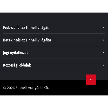
Fedezze fel az Einhell világát
Szolgáltatások
Betekintés az Einhell világába
Akkumulátorrendszer
Rólunk
Jogi nyilatkozat
Fenntarthatóság
Impresszum
Közösségi oldalak
Az Einhell világszerte
Adatvédelem
Karrier
LinkedIn
Megfelelőség
YouТube
Akadálymentesítési Nyilatkozat
© 2026 Einhell Hungária Kft.
Facebook
Instagram