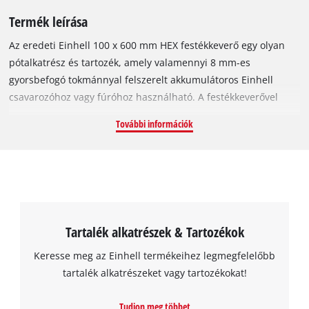
Termék leírása
Az eredeti Einhell 100 x 600 mm HEX festékkeverő egy olyan
pótalkatrész és tartozék, amely valamennyi 8 mm-es
gyorsbefogó tokmánnyal felszerelt akkumulátoros Einhell
csavarozóhoz vagy fúróhoz használható. A festékkeverővel
könnyedén összekeverheti a különböző folyékony
További információk
halmazállapotú anyagokat, például a festékeket és a lakkokat.
A keverőszár hossza 600 mm, átmérője pedig 100 mm, így akár
még 60 liternyi folyadékkal is gyorsan megbirkózik.
Tartalék alkatrészek & Tartozékok
Keresse meg az Einhell termékeihez legmegfelelőbb
tartalék alkatrészeket vagy tartozékokat!
Tudjon meg többet