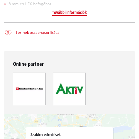
8 mm-es HEX-befogóhoz
További információk
Termék összehasonlítása
Online partner
Szakkereskedések