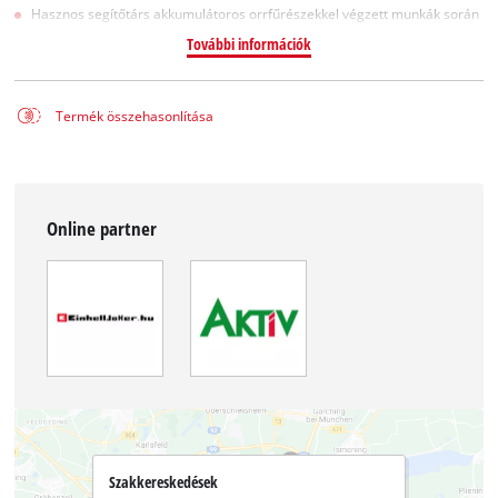
Hasznos segítőtárs akkumulátoros orrfűrészekkel végzett munkák során
További információk
Termék összehasonlítása
Online partner
Szakkereskedések