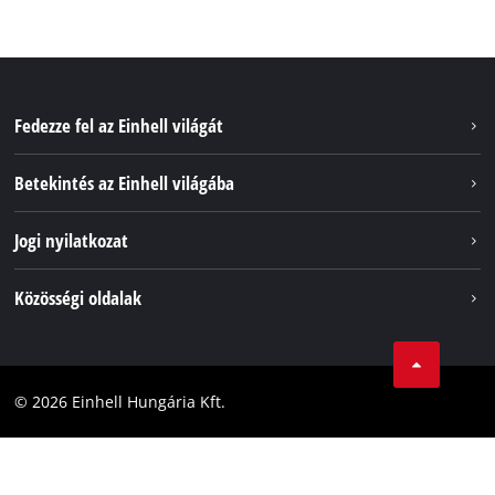
Fedezze fel az Einhell világát
Szolgáltatások
Betekintés az Einhell világába
Akkumulátorrendszer
Rólunk
Jogi nyilatkozat
Fenntarthatóság
Impresszum
Közösségi oldalak
Az Einhell világszerte
Adatvédelem
Karrier
LinkedIn
Megfelelőség
YouТube
Akadálymentesítési Nyilatkozat
© 2026 Einhell Hungária Kft.
Facebook
Instagram