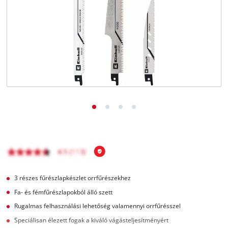
Magyar
HU
Magyar
English
3 részes fűrészlapkészlet orrfűrészekhez
Fa- és fémfűrészlapokból álló szett
Rugalmas felhasználási lehetőség valamennyi orrfűrésszel
Speciálisan élezett fogak a kiváló vágásteljesítményért