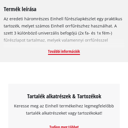
Termék leírása
Az eredeti háromrészes Einhell fűrészlapkészlet egy praktikus
tartozék, melyet számos Einhell orrfűrészhez használhat. A
szett 3 különböző univerzális befogójú (2x fa- és 1x fém-)
fűrészlapot tartalmaz, melyek valamennyi orrfűrésszel
használhatók. A 240 mm hosszú HCS fűrészlappal durvább
További információk
vágásokat végezhet kemény- és puhafában, valamint
fűrészáruk, illetve száraz vagy nagy nedvességtartalmú nyers
fa vágásakor. A 230 mm hosszú, japán fogazatú HCS fűrészlap
finom vágásokat garantál kemény- és puhafa, fűrészáru,
műanyaggal bevont fa, száraz, nyers fa és műanyag
vágásakor. A 150 mm hosszú bimetál fűrészlap fém,
Tartalék alkatrészek & Tartozékok
színesfém, fémmaradványokat tartalmazó fa, vegyes anyagok
és műanyag finom vágására használható. A fogak élezési
Keresse meg az Einhell termékeihez legmegfelelőbb
eljárásának köszönhetően a fűrészlapok rendkívül hatékonyak,
tartalék alkatrészeket vagy tartozékokat!
és nagy vágási sebességet képesek elérni; így nélkülözhetetlen
kellékek lesznek akkumulátoros orrfűrészekkel végzett munkák
Tudjon meg többet