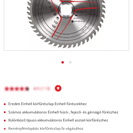
Magyar
HU
Magyar
English
Eredeti Einhell körfűrészlap Einhell fűrészekhez
Számos akkumulátoros Einhell húzó-, fejező- és gérvágó fűrészhez
Különböző típusú akkumulátoros Einhell asztali körfűrészhez
Keményfémlapkás körfűrészlap fa vágásához