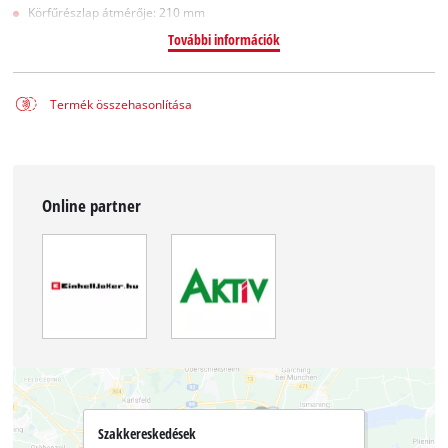
Körfűrészlap átmérője: 210 mm
További információk
Termék összehasonlítása
Online partner
Szakkereskedések