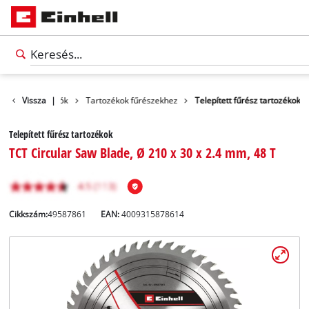
tozékok és tárolók
Vissza
|
Tartozékok fűrészekhez
Telepített fűrész tartozékok
Telepített fűrész tartozékok
TCT Circular Saw Blade, Ø 210 x 30 x 2.4 mm, 48 T
Cikkszám:
49587861
EAN:
4009315878614