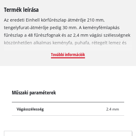
Termék leírása
Az eredeti Einhell körfűrészlap átmérője 210 mm,
tengelyfurat-átmérője pedig 30 mm. A keményfémlapkás
fűrészlap a 48 fűrészfognak és az 2,4 mm vágási szélességnek
köszönhetően alkalmas keményfa, puhafa, rétegelt lemez és
fához hasonló anyagok megmunkálására. A terpesztett
További információk
fogazású körfűrészlap pillanatok és rendkívül hatékonyan
elvágja az anyagokat. A körfűrészlap az Einhell TE-SM 36/210
Li akkumulátoros húzó-, fejező és gérvágó fűrészével, a TE-MS
18/210 Li akkumulátoros fejezőfűrésszel, a TE-SM 2131 Dual és
TC-SM 2131/2 Dual húzó-, fejező és gérvágó fűrészekkel, a TC-
Műszaki paraméterek
MS 2112 fejezőfűrésszel, valamint az Einhell TE-TS 36/210 Li
akkumulátoros körfűrésszel és az Einhell TC-TS 210 asztali
Vágásszélesség
2.4 mm
körfűrésszel használható.