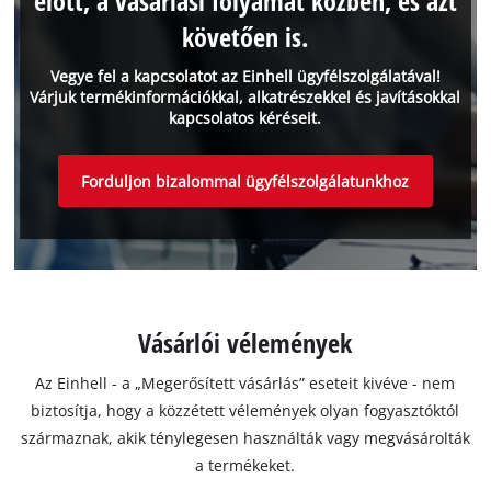
előtt, a vásárlási folyamat közben, és azt
követően is.
Vegye fel a kapcsolatot az Einhell ügyfélszolgálatával!
Várjuk termékinformációkkal, alkatrészekkel és javításokkal
kapcsolatos kéréseit.
Forduljon bizalommal ügyfélszolgálatunkhoz
Vásárlói vélemények
Az Einhell - a „Megerősített vásárlás” eseteit kivéve - nem
biztosítja, hogy a közzétett vélemények olyan fogyasztóktól
származnak, akik ténylegesen használták vagy megvásárolták
a termékeket.