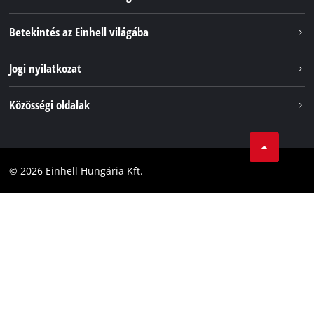
Szolgáltatások
Betekintés az Einhell világába
Akkumulátorrendszer
Rólunk
Jogi nyilatkozat
Fenntarthatóság
Impresszum
Közösségi oldalak
Az Einhell világszerte
Adatvédelem
Karrier
LinkedIn
Megfelelőség
YouТube
Akadálymentesítési Nyilatkozat
© 2026 Einhell Hungária Kft.
Facebook
Instagram