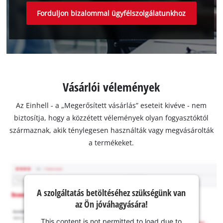
Forduljon bizalommal ügyfélszolgálatunkhoz
Vásárlói vélemények
Az Einhell - a „Megerősített vásárlás” eseteit kivéve - nem
biztosítja, hogy a közzétett vélemények olyan fogyasztóktól
származnak, akik ténylegesen használták vagy megvásárolták
a termékeket.
A szolgáltatás betöltéséhez szükségünk van
az Ön jóváhagyására!
This content is not permitted to load due to