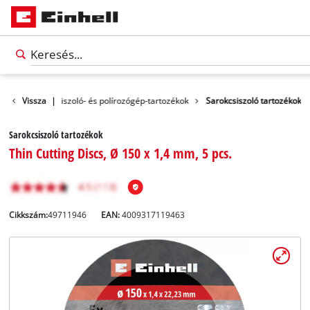
olók
Vissza
Sarokcsiszoló- és polírozógép-tartozékok
|
Sarokcsiszoló tartozékok
Sarokcsiszoló tartozékok
Thin Cutting Discs, Ø 150 x 1,4 mm, 5 pcs.
Cikkszám:
49711946
EAN:
4009317119463