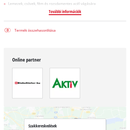
Lemezek, csövek, fém és rozsdamentes acél vágására
További információk
Termék összehasonlítása
Online partner
Szakkereskedések