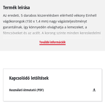
Termék leírása
Az eredeti, 5 darabos kiszerelésben elérhető vékony Einhell
vágókorongok (150 x 1,4 mm) nagy vágásteljesítményt
garantálnak, így könnyedén elvághatja a lemezeket, a
fémcsöveket és az acélt. A korong szinte minden kereskedelmi
forgalomban kapható 80 m/s kerületi sebességgel üzemelő,
További információk
150 mm-es sarokcsiszolóval használható. A vágókorong külső
átmérője 150 mm, tengelyfurat-átmérője 22,23 mm,
vastagsága pedig körülbelül 1,4 mm. A kis átmérője miatt max.
10 200 fordulat/perc sebesség elrésére képes.
Kapcsolódó letöltések
Használati útmutató (PDF)