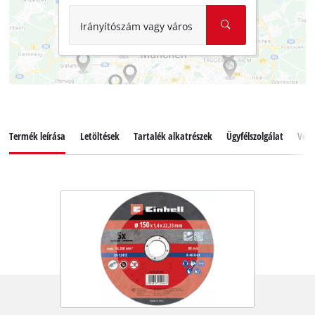
Irányítószám vagy város
Termék leírása
Letöltések
Tartalék alkatrészek
Ügyfélszolgálat
Vél