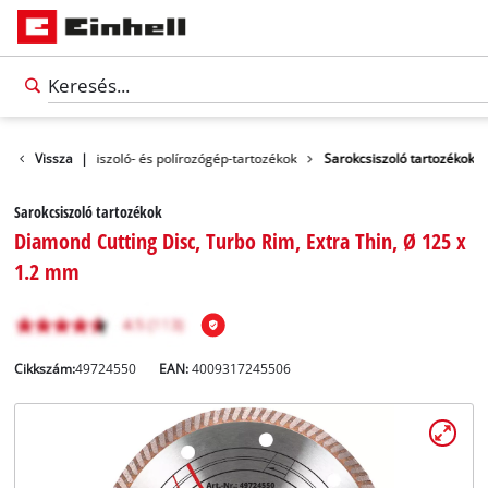
olók
Vissza
Sarokcsiszoló- és polírozógép-tartozékok
|
Sarokcsiszoló tartozékok
Sarokcsiszoló tartozékok
Diamond Cutting Disc, Turbo Rim, Extra Thin, Ø 125 x
1.2 mm
Cikkszám:
49724550
EAN:
4009317245506