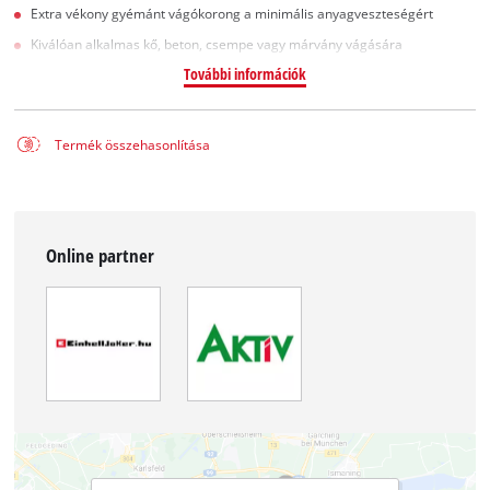
Extra vékony gyémánt vágókorong a minimális anyagveszteségért
Kiválóan alkalmas kő, beton, csempe vagy márvány vágására
További információk
Termék összehasonlítása
Online partner