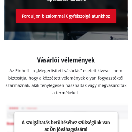
Forduljon bizalommal ügyfélszolgálatunkhoz
Vásárlói vélemények
Az Einhell - a „Megerősített vásárlás” eseteit kivéve - nem
biztosítja, hogy a közzétett vélemények olyan fogyasztóktól
származnak, akik ténylegesen használták vagy megvásárolták
a termékeket.
A szolgáltatás betöltéséhez szükségünk van
az Ön jóváhagyására!