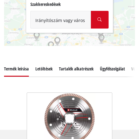
Szakkereskedések
Irányítószám vagy város
Termék leírása
Letöltések
Tartalék alkatrészek
Ügyfélszolgálat
Vél