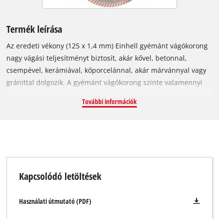
Termék leírása
Az eredeti vékony (125 x 1,4 mm) Einhell gyémánt vágókorong
nagy vágási teljesítményt biztosít, akár kővel, betonnal,
csempével, kerámiával, kőporcelánnal, akár márvánnyal vagy
gránittal dolgozik. A gyémánt vágókorong szinte valamennyi
szabványos 125 mm-es sarokcsiszolóhoz használható. A
További információk
korongot speciálisan akkumulátoros sarokcsiszolókhoz
fejlesztették. Korongátmérő: 125 mm, tengelyfurat-átmérő:
M14. Max. sebesség: 12 250 fordulat/perc, max. kerületi
sebesség: 80 m/s.
Kapcsolódó letöltések
Használati útmutató (PDF)