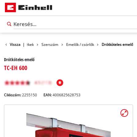
Vissza
Termékek
|
Szerszám
Emelők / csörlők
Drótköteles emelő
Drótköteles emelő
TC-EH 600
Cikkszám:
2255150
EAN:
4006825628753