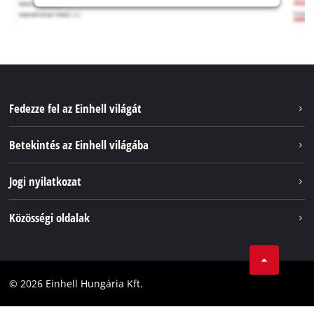
Fedezze fel az Einhell világát
Szolgáltatások
Betekintés az Einhell világába
Akkumulátorrendszer
Rólunk
Jogi nyilatkozat
Fenntarthatóság
Impresszum
Közösségi oldalak
Az Einhell világszerte
Adatvédelem
Karrier
LinkedIn
Megfelelőség
YouТube
Akadálymentesítési Nyilatkozat
© 2026 Einhell Hungária Kft.
Facebook
Instagram