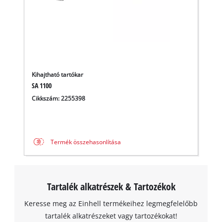
Kihajtható tartókar
SA 1100
Cikkszám: 2255398
A Google Maps szolgáltatás betöltéséhez
Termék összehasonlítása
szükségünk van az Ön jóváhagyására!
This content is not permitted to load due
to trackers that are not disclosed to the
Tartalék alkatrészek & Tartozékok
visitor. The website owner needs to setup
the site with their CMP to add this content
Keresse meg az Einhell termékeihez legmegfelelőbb
to the list of technologies used.
tartalék alkatrészeket vagy tartozékokat!