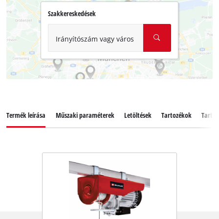
Szakkereskedések
Irányítószám vagy város
Termék leírása
Műszaki paraméterek
Letöltések
Tartozékok
Tartal