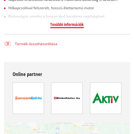
Hőkapcsolóval felszerelt, hosszú élettartamú motor
Biztonságos emelés a horgon lévő karabiner segítségével
További információk
Termék összehasonlítása
Online partner