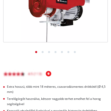
Magyar
HU
Magyar
English
Extra hosszú, több mint 18 méteres, csavarodásmentes drótkötél (Ø 4,5
mm)
Terelőgörgőt használva, kétszer nagyobb terhet emelhet fel a horog
segítségével
Kapcsoló vészleállító funkcióval a maximális biztonság érdekében