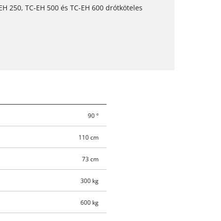
-EH 250, TC-EH 500 és TC-EH 600 drótköteles
90 °
110 cm
73 cm
300 kg
600 kg