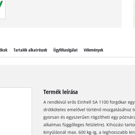
ékok
Tartalék alkatrészek
Ügyfélszolgálat
Vélemények
Termék leírása
A rendkívül erős Einhell SA 1100 forgókar egy
drótköteles emelővel történő mozgatásához ter
gyorsan és egyszerűen rögzítheti egy póznára
alkalmas függőleges felületre). Kihúzási tar
kinyúlásnál max. 600 kg-ig, a leghosszabb kin