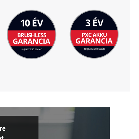
re
at