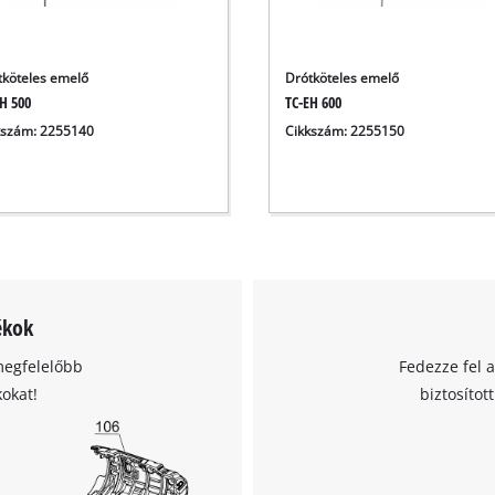
visitor. The website owner needs to setup
the site with their CMP to add this content
to the list of technologies used.
tköteles emelő
Drótköteles emelő
Powered by
Usercentrics Consent
H 500
TC-EH 600
Management Platform
kszám: 2255140
Cikkszám: 2255150
ékok
megfelelőbb
Fedezze fel 
kokat!
biztosítot