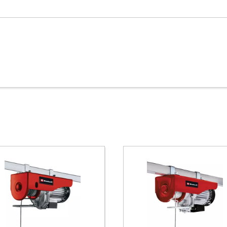
A Google Maps szolgáltatás betöltéséhez
szükségünk van az Ön jóváhagyására!
This content is not permitted to load due
to trackers that are not disclosed to the