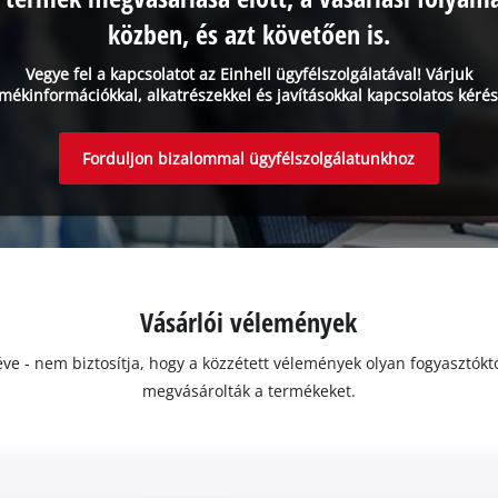
közben, és azt követően is.
Vegye fel a kapcsolatot az Einhell ügyfélszolgálatával! Várjuk
mékinformációkkal, alkatrészekkel és javításokkal kapcsolatos kérés
Forduljon bizalommal ügyfélszolgálatunkhoz
Vásárlói vélemények
ivéve - nem biztosítja, hogy a közzétett vélemények olyan fogyasztó
megvásárolták a termékeket.