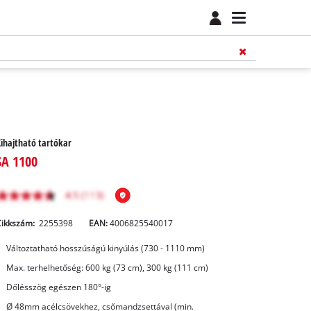
ihajtható tartókar
SA 1100
Cikkszám:
2255398
EAN:
4006825540017
Változtatható hosszúságú kinyúlás (730 - 1110 mm)
Max. terhelhetőség: 600 kg (73 cm), 300 kg (111 cm)
Dőlésszög egészen 180°-ig
Ø 48mm acélcsövekhez, csőmandzsettával (min.