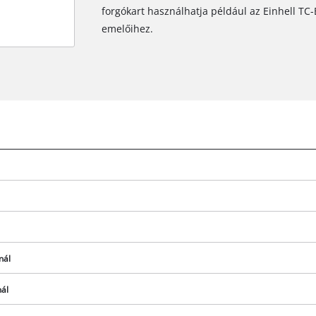
forgókart használhatja például az Einhell TC
emelőihez.
nál
nál