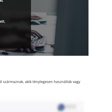
eit.
któl származnak, akik ténylegesen használták vagy