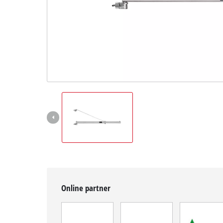
Magyar
HU
Magyar
English
Online partner