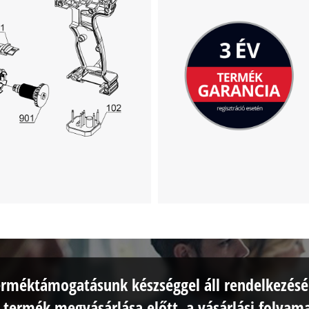
erméktámogatásunk készséggel áll rendelkezésé
 termék megvásárlása előtt, a vásárlási folyam