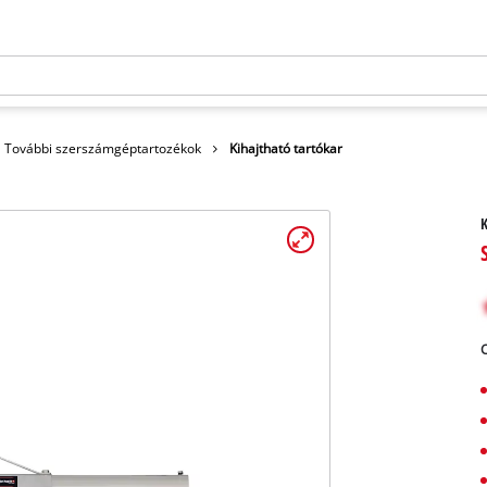
További szerszámgéptartozékok
Kihajtható tartókar
K