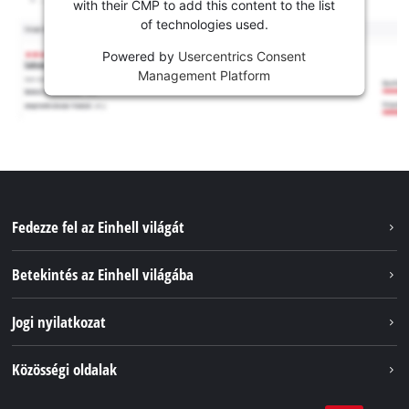
with their CMP to add this content to the list
of technologies used.
Powered by
Usercentrics Consent
Management Platform
Fedezze fel az Einhell világát
Szolgáltatások
Betekintés az Einhell világába
Akkumulátorrendszer
Rólunk
Jogi nyilatkozat
Fenntarthatóság
Impresszum
Közösségi oldalak
Az Einhell világszerte
Adatvédelem
Karrier
LinkedIn