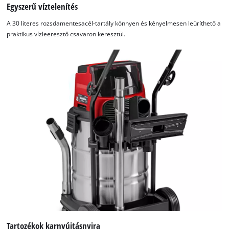
Egyszerű víztelenítés
A 30 literes rozsdamentesacél-tartály könnyen és kényelmesen leüríthető a
praktikus vízleeresztő csavaron keresztül.
Tartozékok karnyújtásnyira