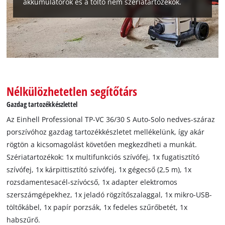
akkumulátorok és a töltő nem szériatartozékok.
Nélkülözhetetlen segítőtárs
Gazdag tartozékkészlettel
Az Einhell Professional TP-VC 36/30 S Auto-Solo nedves-száraz
A Google Maps szolgáltatás betöltéséhez
porszívóhoz gazdag tartozékkészletet mellékelünk, így akár
szükségünk van az Ön jóváhagyására!
rögtön a kicsomagolást követően megkezdheti a munkát.
This content is not permitted to load due
Szériatartozékok: 1x multifunkciós szívófej, 1x fugatisztító
to trackers that are not disclosed to the
szívófej, 1x kárpittisztító szívófej, 1x gégecső (2,5 m), 1x
visitor. The website owner needs to setup
rozsdamentesacél-szívócső, 1x adapter elektromos
the site with their CMP to add this content
szerszámgépekhez, 1x jeladó rögzítőszalaggal, 1x mikro-USB-
to the list of technologies used.
töltőkábel, 1x papír porzsák, 1x fedeles szűrőbetét, 1x
Powered by
Usercentrics Consent
habszűrő.