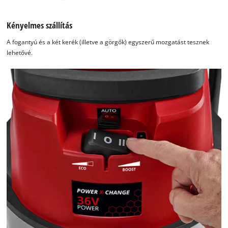
Kényelmes szállítás
A fogantyú és a két kerék (illetve a görgők) egyszerű mozgatást tesznek
lehetővé.