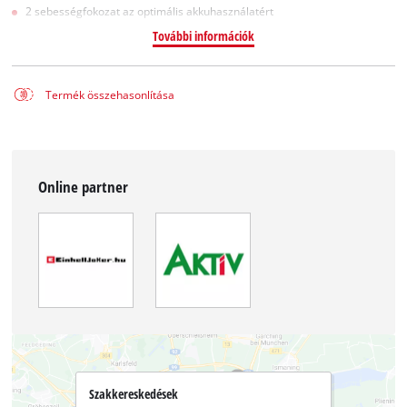
2 sebességfokozat az optimális akkuhasználatért
További információk
Termék összehasonlítása
Online partner
Szakkereskedések