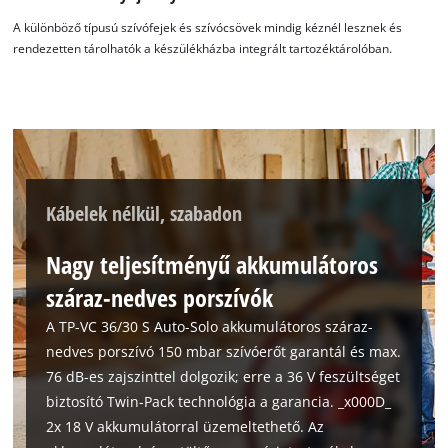
A különböző típusú szívófejek és szívócsövek mindig kéznél lesznek és
rendezetten tárolhatók a készülékházba integrált tartozéktárolóban.
Kábelek nélkül, szabadon
Nagy teljesítményű akkumulátoros
száraz-nedves porszívók
A TP-VC 36/30 S Auto-Solo akkumulátoros száraz-
nedves porszívó 150 mbar szívóerőt garantál és max.
76 dB-es zajszinttel dolgozik; erre a 36 V feszültséget
biztosító Twin-Pack technológia a garancia. _x000D_
2x 18 V akkumulátorral üzemeltethető. Az