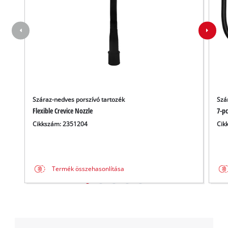
Száraz-nedves porszívó tartozék
Szá
Flexible Crevice Nozzle
7-pc
Cikkszám: 2351204
Cik
Termék összehasonlítása