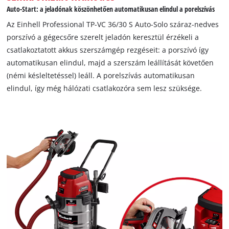
Auto-Start: a jeladónak köszönhetően automatikusan elindul a porelszívás
Az Einhell Professional TP-VC 36/30 S Auto-Solo száraz-nedves
porszívó a gégecsőre szerelt jeladón keresztül érzékeli a
csatlakoztatott akkus szerszámgép rezgéseit: a porszívó így
automatikusan elindul, majd a szerszám leállítását követően
(némi késleltetéssel) leáll. A porelszívás automatikusan
elindul, így még hálózati csatlakozóra sem lesz szüksége.