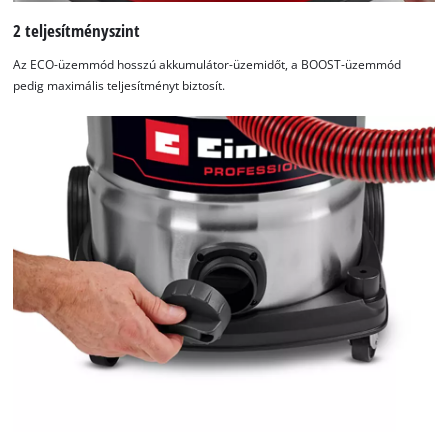
2 teljesítményszint
Az ECO-üzemmód hosszú akkumulátor-üzemidőt, a BOOST-üzemmód
pedig maximális teljesítményt biztosít.