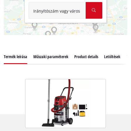
Irányítószám vagy város
Termék leírása
Műszaki paraméterek
Product details
Letöltések
Ta