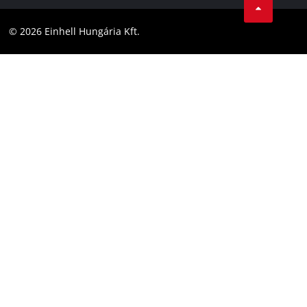
Megfelelőség
YouТube
Akadálymentesítési Nyilatkozat
© 2026 Einhell Hungária Kft.
Facebook
Instagram