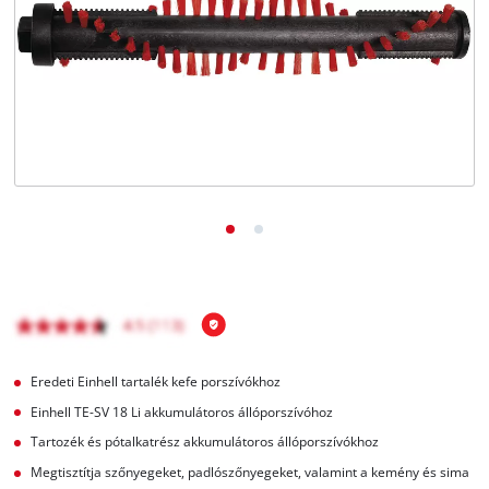
Magyar
HU
Magyar
English
Eredeti Einhell tartalék kefe porszívókhoz
Einhell TE-SV 18 Li akkumulátoros állóporszívóhoz
Tartozék és pótalkatrész akkumulátoros állóporszívókhoz
Megtisztítja szőnyegeket, padlószőnyegeket, valamint a kemény és sima