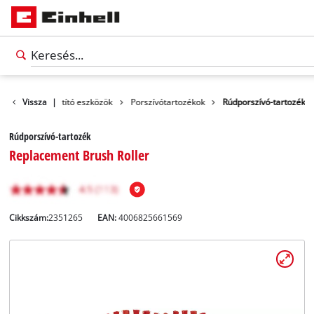
tozékok
Vissza
Tisztító eszközök
|
Porszívótartozékok
Rúdporszívó-tartozék
Rúdporszívó-tartozék
Replacement Brush Roller
Cikkszám:
2351265
EAN:
4006825661569