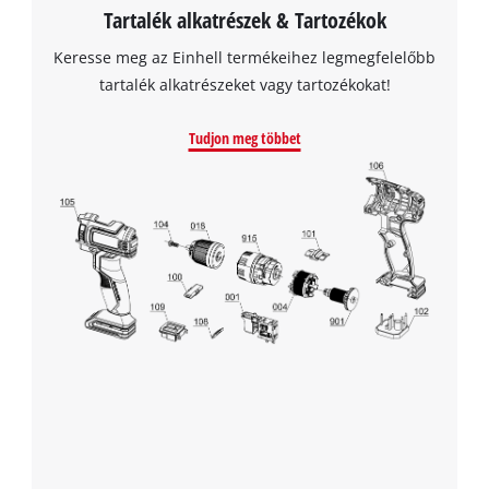
Tartalék alkatrészek & Tartozékok
Keresse meg az Einhell termékeihez legmegfelelőbb
tartalék alkatrészeket vagy tartozékokat!
Tudjon meg többet
A Google Maps szolgáltatás betöltéséhez
szükségünk van az Ön jóváhagyására!