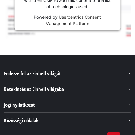
of technologies used.
Powered by
Usercentrics Consent
Management Platform
Fedezze fel az Einhell világát
Szolgáltatások
Betekintés az Einhell világába
Akkumulátorrendszer
Rólunk
Jogi nyilatkozat
Fenntarthatóság
Impresszum
Közösségi oldalak
Az Einhell világszerte
Adatvédelem
Karrier
LinkedIn