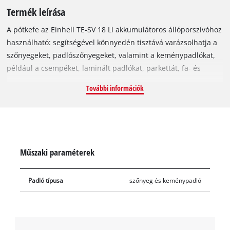
Termék leírása
A pótkefe az Einhell TE-SV 18 Li akkumulátoros állóporszívóhoz
használható: segítségével könnyedén tisztává varázsolhatja a
szőnyegeket, padlószőnyegeket, valamint a keménypadlókat,
például a csempéket, laminált padlókat, parkettát, fa- és
vinilpadlókat, vagy akár még a magas szálú szőnyegeket is. A
További információk
pótkefe sörtéivel még a mélyen beágyazódott
szennyeződéseket is eltávolíthatja: a szőnyegek mélytisztítása
így mostantól gyerekjáték.
Műszaki paraméterek
Padló típusa
szőnyeg és keménypadló