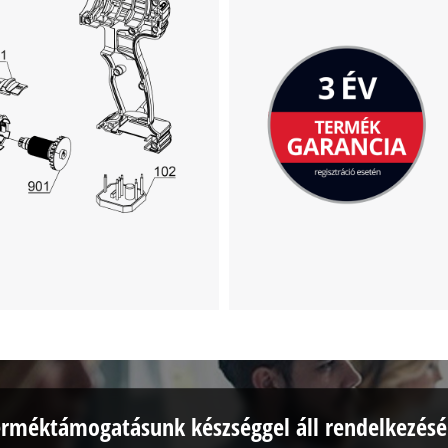
This content is not permitted to load due
to trackers that are not disclosed to the
visitor. The website owner needs to setup
the site with their CMP to add this content
to the list of technologies used.
Powered by
Usercentrics Consent
Management Platform
erméktámogatásunk készséggel áll rendelkezésé