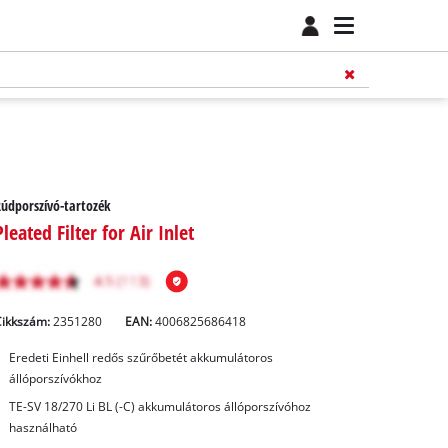
údporszívó-tartozék
Pleated Filter for Air Inlet
Cikkszám:
2351280
EAN:
4006825686418
Eredeti Einhell redős szűrőbetét akkumulátoros
állóporszívókhoz
TE-SV 18/270 Li BL (-C) akkumulátoros állóporszívóhoz
használható