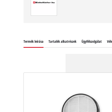
Termék leírása
Tartalék alkatrészek
Ügyfélszolgálat
Vél