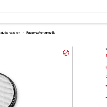
szívótartozékok
Rúdporszívó-tartozék
R