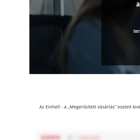
a
ter
Az Einhell - a „Megerősített vásárlás” eseteit k