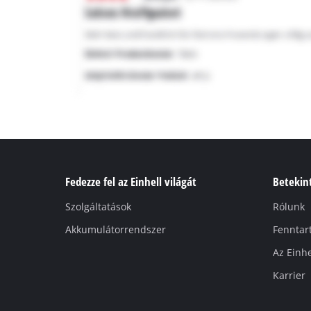
Fedezze fel az Einhell világát
Betekint
Szolgáltatások
Rólunk
Akkumulátorrendszer
Fenntar
Az Einhe
Karrier