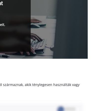
at
eit.
któl származnak, akik ténylegesen használták vagy