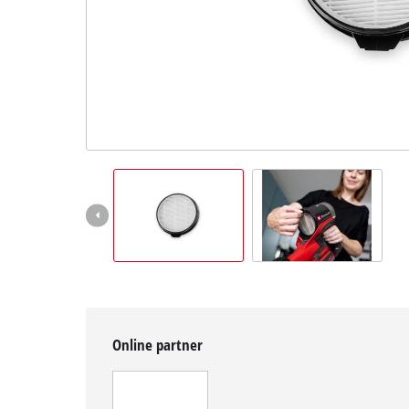
Magyar
HU
Magyar
English
Online partner