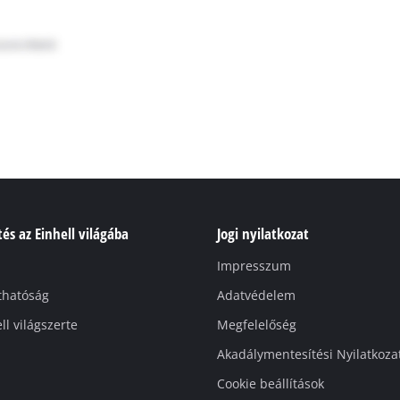
és az Einhell világába
Jogi nyilatkozat
Impresszum
thatóság
Adatvédelem
ll világszerte
Megfelelőség
Akadálymentesítési Nyilatkoza
Cookie beállítások