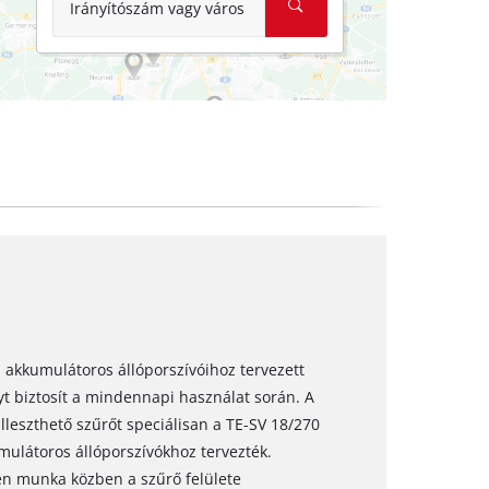
Irányítószám vagy város
l akkumulátoros állóporszívóihoz tervezett
t biztosít a mindennapi használat során. A
lleszthető szűrőt speciálisan a TE-SV 18/270
umulátoros állóporszívókhoz tervezték.
n munka közben a szűrő felülete