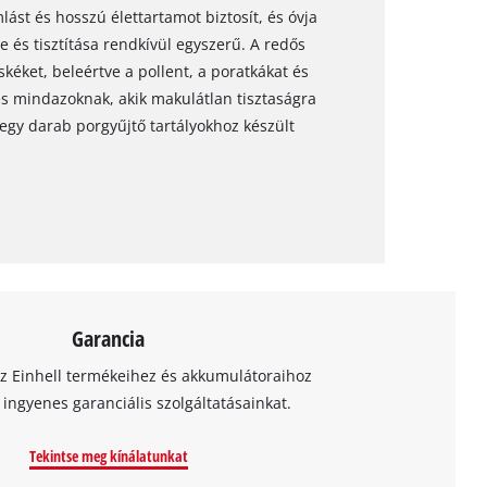
st és hosszú élettartamot biztosít, és óvja
e és tisztítása rendkívül egyszerű. A redős
kéket, beleértve a pollent, a poratkákat és
 és mindazoknak, akik makulátlan tisztaságra
egy darab porgyűjtő tartályokhoz készült
Garancia
az Einhell termékeihez és akkumulátoraihoz
t ingyenes garanciális szolgáltatásainkat.
Tekintse meg kínálatunkat