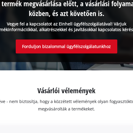
 termék megvásárlása előtt, a vásárlási folyam
közben, és azt követően is.
Vegye fel a kapcsolatot az Einhell ügyfélszolgálatával! Várjuk
mékinformációkkal, alkatrészekkel és javításokkal kapcsolatos kérés
Forduljon bizalommal ügyfélszolgálatunkhoz
Vásárlói vélemények
ivéve - nem biztosítja, hogy a közzétett vélemények olyan fogyasztó
megvásárolták a termékeket.