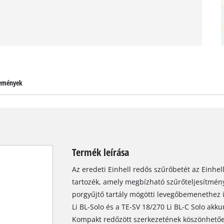
emények
Termék leírása
Az eredeti Einhell redős szűrőbetét az Einhel
tartozék, amely megbízható szűrőteljesítmény
porgyűjtő tartály mögötti levegőbemenethez i
Li BL-Solo és a TE-SV 18/270 Li BL-C Solo akk
Kompakt redőzött szerkezetének köszönhetőe