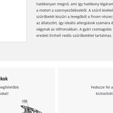
hatékonyan megnő, ami így hatékony légáramlá
a motort a szennyeződésektől. A szűrő kivétel
szűrőbetét kiszűri a levegőből a finom részecs
az állatszőrt, így ideális allergiások számára
vágynak az otthonukban. A gyári csomagolás 
eredeti Einhell redős szűrőbetétet tartalmaz.
ékok
megfelelőbb
Fedezze fel 
kokat!
biztosítot
A Google Maps szolgáltatás betöltéséhez
szükségünk van az Ön jóváhagyására!