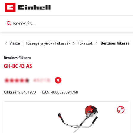
ek
Vissza
Kert
|
Fűszegélynyírók / Fűkaszák
Fűkaszák
Benzines fűkasza
Benzines fűkasza
GH-BC 43 AS
Cikkszám:
3401973
EAN:
4006825594768