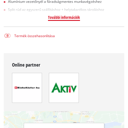
Alumínium vezetőnyél a fáradságmentes munkavégzéshez
Split rúd az egyszerű szállításhoz + helytakarékos tároláshoz
További információk
Termék összehasonlítása
Online partner