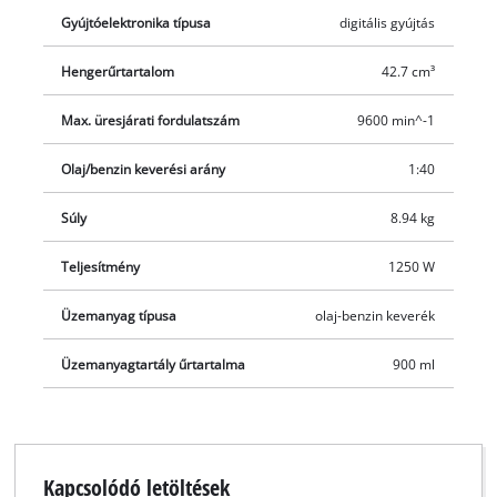
primer és automatikus szivató lehetővé teszi a gyors és
Gyújtóelektronika típusa
digitális gyújtás
könnyű indítást A munkabiztonságot garantálja a centrifugális
kapcsoló, amely üresmenetben leválasztja a vágószerszámot.
Hengerűrtartalom
42.7 cm³
A komfort-pánt biztosítja a kényelmes munkavégzést. Egyszerű
Max. üresjárati fordulatszám
9600 min^-1
szállítást és a helytakarékos tárolást tesz lehetővé a kasza a
keskeny szárnak köszönhetően, amely néhány kézmozdulattal
Olaj/benzin keverési arány
1:40
két részre bontható.
Súly
8.94 kg
Teljesítmény
1250 W
Üzemanyag típusa
olaj-benzin keverék
Üzemanyagtartály űrtartalma
900 ml
Kapcsolódó letöltések