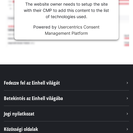
The website owner needs to setup the site
with their CMP to add this content to the list
of technologies used.
Powered by
Usercentrics Consent
Management Platform
Fedezze fel az Einhell világát
Szolgáltatások
Betekintés az Einhell világába
Akkumulátorrendszer
Rólunk
Jogi nyilatkozat
Fenntarthatóság
Impresszum
Közösségi oldalak
Az Einhell világszerte