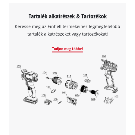
visitor. The website owner needs to setup
the site with their CMP to add this content
to the list of technologies used.
Tartalék alkatrészek & Tartozékok
Powered by
Usercentrics Consent
Keresse meg az Einhell termékeihez legmegfelelőbb
Management Platform
tartalék alkatrészeket vagy tartozékokat!
Tudjon meg többet