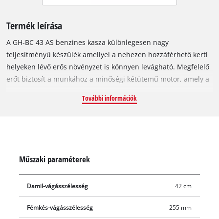
Termék leírása
A GH-BC 43 AS benzines kasza különlegesen nagy
teljesítményű készülék amellyel a nehezen hozzáférhető kerti
helyeken lévő erős növényzet is könnyen levágható. Megfelelő
erőt biztosít a munkához a minőségi kétütemű motor, amely a
dupla csapágyas főtengely és a rezgéscsillapító funkció
További információk
segítségével különlegesen nyugodt menetű, alacsony
rezgésszintű munkát tesz lehetővé. A kasza valamennyi
kezelőszerve könnyen elérhető az univerzálisan állítható,
kétkezes, mountainbike-kivitelű alumínium fogón így
kényelmesen és pontosan vezethető a kasza. A GH-BC 43 AS
Műszaki paraméterek
készülék a szakszerű kaszáláshoz választhatóan felszerelhető
3 fogú késsel vagy dupla, léptető automatikájú
Damil-vágásszélesség
42 cm
damiltekerccsel, amely a szállítási csomag része. A GH-BC 43
AS stabil alumínium fogószára jól bírja a jelentős
Fémkés-vágásszélesség
255 mm
igénybevételt. A Quick-Start rendszer könnyen hozzáférhető