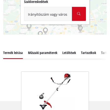
Szakkereskedések
Irányítószám vagy város
Termék leírása
Műszaki paraméterek
Letöltések
Tartozékok
Tartal