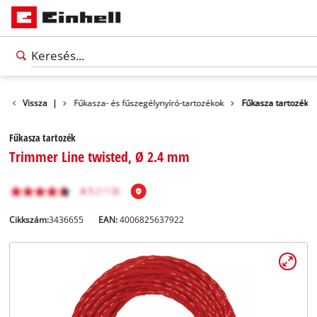
 és tartozékok
Vissza
|
Fűkasza- és fűszegélynyíró-tartozékok
Fűkasza tartozék
Fűkasza tartozék
Trimmer Line twisted, Ø 2.4 mm
Cikkszám:
3436655
EAN:
4006825637922