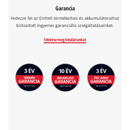
This content is not permitted to load due
to trackers that are not disclosed to the
Garancia
visitor. The website owner needs to setup
Fedezze fel az Einhell termékeihez és akkumulátoraihoz
the site with their CMP to add this content
to the list of technologies used.
biztosított ingyenes garanciális szolgáltatásainkat.
Powered by
Usercentrics Consent
Tekintse meg kínálatunkat
Management Platform