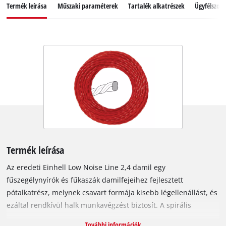
Termék leírása
Műszaki paraméterek
Tartalék alkatrészek
Ügyfélszolg
Termék leírása
Az eredeti Einhell Low Noise Line 2,4 damil egy
fűszegélynyírók és fűkaszák damilfejeihez fejlesztett
pótalkatrész, melynek csavart formája kisebb légellenállást, és
ezáltal rendkívül halk munkavégzést biztosít. A spirális
kialakításnak köszönhetően a vágóél 360°-ban körbe fut a
További információk