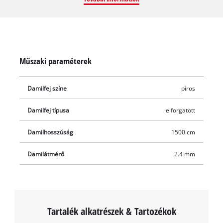
damilon, így az élek tiszta és szép vágásképet biztosítanak. A
damiltekercs 15 méter hosszú, tartós nejlonból készült,
átmérője (vastagsága) 2,4 mm.
Műszaki paraméterek
Damilfej színe
piros
Damilfej típusa
elforgatott
Damilhosszúság
1500 cm
Damilátmérő
2.4 mm
Tartalék alkatrészek & Tartozékok