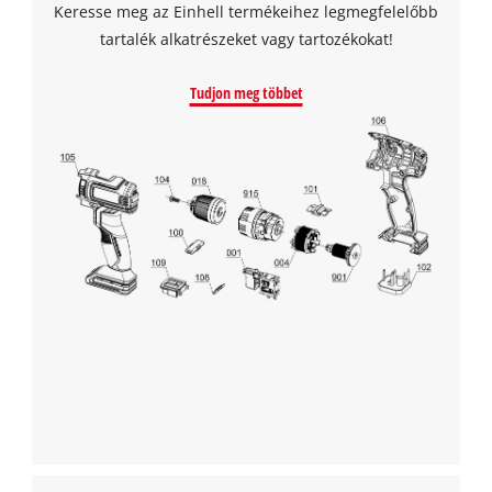
Keresse meg az Einhell termékeihez legmegfelelőbb
tartalék alkatrészeket vagy tartozékokat!
Tudjon meg többet
A Google Maps szolgáltatás betöltéséhez
szükségünk van az Ön jóváhagyására!