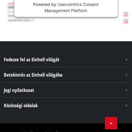
Powered by
Usercentrics Consent
Management Platform
Fedezze fel az Einhell világát
Szolgáltatások
Betekintés az Einhell világába
Akkumulátorrendszer
Rólunk
Jogi nyilatkozat
Fenntarthatóság
Impresszum
Közösségi oldalak
Az Einhell világszerte
Adatvédelem
Karrier
LinkedIn
Megfelelőség
YouТube
Akadálymentesítési Nyilatkozat