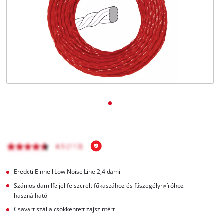
Magyar
HU
Magyar
English
Eredeti Einhell Low Noise Line 2,4 damil
Számos damilfejjel felszerelt fűkaszához és fűszegélynyíróhoz
használható
Csavart szál a csökkentett zajszintért