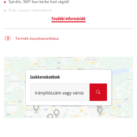
Spirális, 360°-ban körbe futó vágóél
Erős, csavart nejlondamil
További információk
Termék összehasonlítása
Szakkereskedések
Irányítószám vagy város