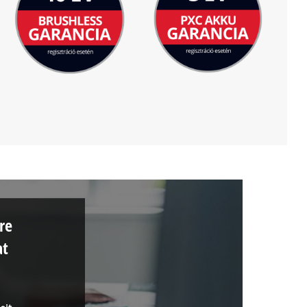
re
at