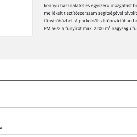
könnyű használatot és egyszerű mozgatást b
mellékelt tisztítószerszám segítségével távolít
fűnyíróházból. A parkoló/tisztítópozícióban h
PM 56/2 S fűnyírót max. 2200 m² nagyságú füv
A Google Maps szolgáltatás betöltéséhez
szükségünk van az Ön jóváhagyására!
This content is not permitted to load due
ga
to trackers that are not disclosed to the