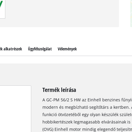
ék alkatrészek
Ügyfélszolgálat
Vélemények
Termék leírása
A GC-PM 56/2 S HW az Einhell benzines fűnyí
modern és megbízható segítőtárs a kertben.
funkció ötvözetéből egy olyan készülék szüle
hobbikertészek legmagasabb elvárásainak is 
(OVG) Einhell motor mindig elegendő teljesítm