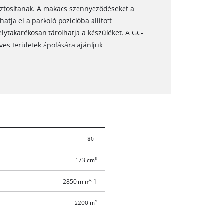
iztosítanak. A makacs szennyeződéseket a
hatja el a parkoló pozícióba állított
elytakarékosan tárolhatja a készüléket. A GC-
es területek ápolására ajánljuk.
80 l
173 cm³
2850 min^-1
2200 m²