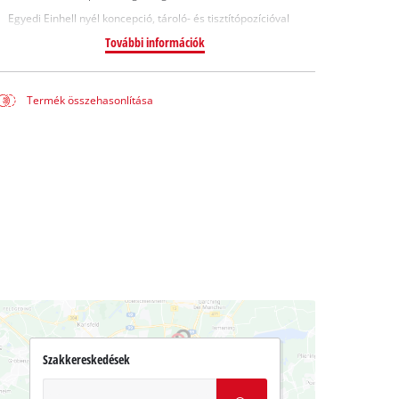
Egyedi Einhell nyél koncepció, tároló- és tisztítópozícióval
További információk
Termék összehasonlítása
Szakkereskedések