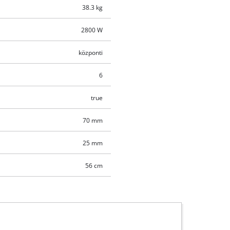
38.3 kg
2800 W
központi
6
true
70 mm
25 mm
56 cm