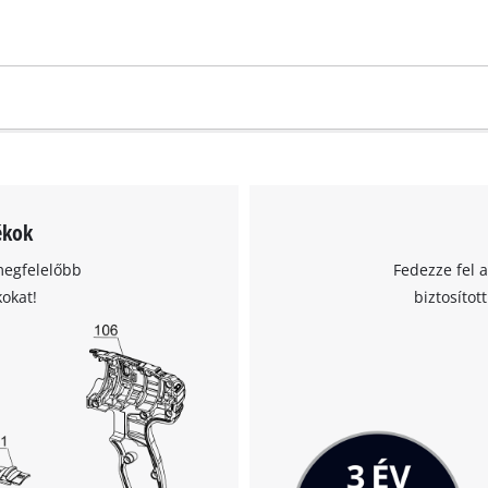
ékok
megfelelőbb
Fedezze fel 
kokat!
biztosítot