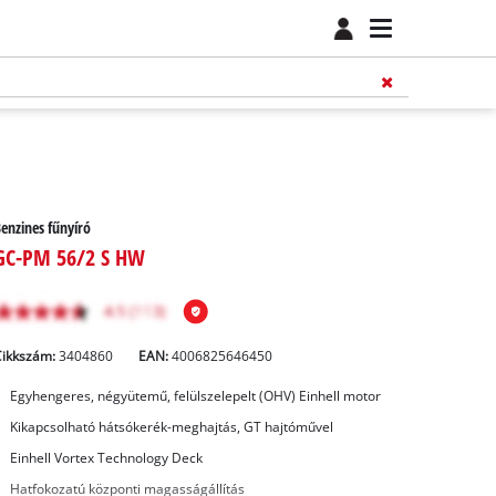
enzines fűnyíró
GC-PM 56/2 S HW
Cikkszám:
3404860
EAN:
4006825646450
Egyhengeres, négyütemű, felülszelepelt (OHV) Einhell motor
Kikapcsolható hátsókerék-meghajtás, GT hajtóművel
Einhell Vortex Technology Deck
Hatfokozatú központi magasságállítás