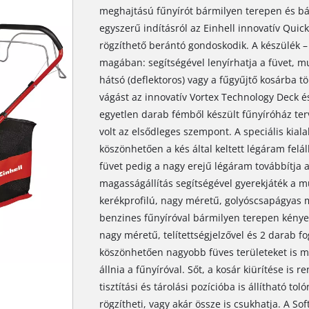
meghajtású fűnyírót bármilyen terepen és bá
egyszerű indításról az Einhell innovatív Quick
rögzíthető berántó gondoskodik. A készülék –
magában: segítségével lenyírhatja a füvet, mul
hátsó (deflektoros) vagy a fűgyűjtő kosárba tö
vágást az innovatív Vortex Technology Deck é
egyetlen darab fémből készült fűnyíróház ter
volt az elsődleges szempont. A speciális kiala
köszönhetően a kés által keltett légáram felállí
füvet pedig a nagy erejű légáram továbbítja a
magasságállítás segítségével gyerekjáték a 
kerékprofilú, nagy méretű, golyóscsapágyas m
benzines fűnyíróval bármilyen terepen kény
nagy méretű, telítettségjelzővel és 2 darab fo
köszönhetően nagyobb füves területeket is 
állnia a fűnyíróval. Sőt, a kosár kiürítése is r
tisztítási és tárolási pozícióba is állítható
rögzítheti, vagy akár össze is csukhatja. A So