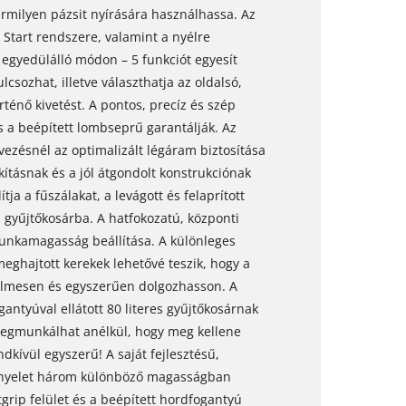
rmilyen pázsit nyírására használhassa. Az
 Start rendszere, valamint a nyélre
 egyedülálló módon – 5 funkciót egyesít
csozhat, illetve választhatja az oldalsó,
rténő kivetést. A pontos, precíz és szép
s a beépített lombseprű garantálják. Az
vezésnél az optimalizált légáram biztosítása
kításnak és a jól átgondolt konstrukciónak
tja a fűszálakat, a levágott és felaprított
 gyűjtőkosárba. A hatfokozatú, központi
munkamagasság beállítása. A különleges
eghajtott kerekek lehetővé teszik, hogy a
elmesen és egyszerűen dolgozhasson. A
gantyúval ellátott 80 literes gyűjtőkosárnak
megmunkálhat anélkül, hogy meg kellene
endkívül egyszerű! A saját fejlesztésű,
 tolónyelet három különböző magasságban
ftgrip felület és a beépített hordfogantyú