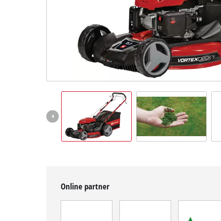
Magyar
HU
Magyar
English
Online partner