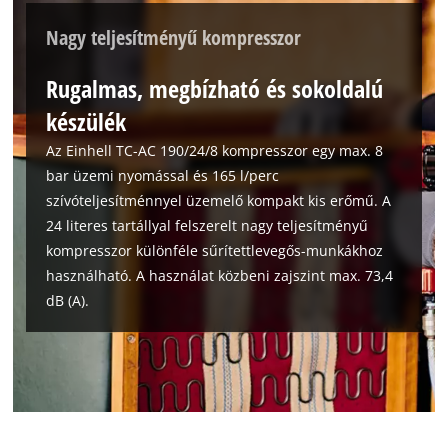
A Google Maps szolgáltatás betöltéséhez
szükségünk van az Ön jóváhagyására!
Nagy teljesítményű kompresszor
This content is not permitted to load due
Rugalmas, megbízható és sokoldalú
to trackers that are not disclosed to the
visitor. The website owner needs to setup
készülék
the site with their CMP to add this content
Az Einhell TC-AC 190/24/8 kompresszor egy max. 8
to the list of technologies used.
bar üzemi nyomással és 165 l/perc
Powered by
Usercentrics Consent
szívóteljesítménnyel üzemelő kompakt kis erőmű. A
Management Platform
24 literes tartállyal felszerelt nagy teljesítményű
kompresszor különféle sűrítettlevegős-munkákhoz
használható. A használat közbeni zajszint max. 73,4
dB (A).