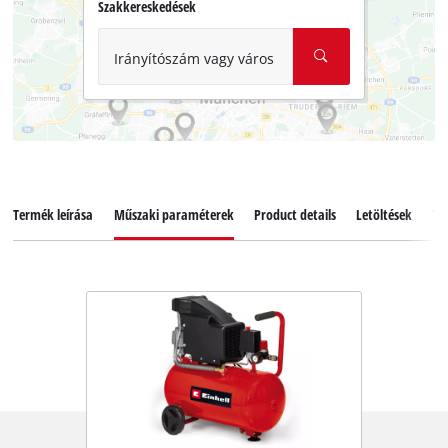
Szakkereskedések
Irányítószám vagy város
Termék leírása
Műszaki paraméterek
Product details
Letöltések
Ta