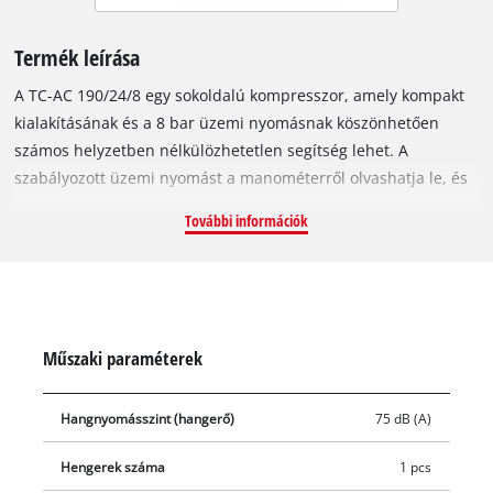
Termék leírása
A TC-AC 190/24/8 egy sokoldalú kompresszor, amely kompakt
kialakításának és a 8 bar üzemi nyomásnak köszönhetően
számos helyzetben nélkülözhetetlen segítség lehet. A
szabályozott üzemi nyomást a manométerről olvashatja le, és
a nyomáscsökkentőnél állíthatja be pontosan. A
További információk
gyorscsatlakozónak köszönhetően a sűrítettlevegős-
szerszámokat pillanatok alatt (és szerszámok nélkül)
kicserélheti. A 24 literes tartály mindig elegendő
levegőtartalékot biztosít. A szimmeringek hosszú élettartamát
az olajkenés garantálja. A visszacsapó- és biztonsági szelepek
Műszaki paraméterek
maximális biztonságot szavatolnak. A kondenzátumot a
vízleeresztő csap segítségével engedheti le a tartályból,
Hangnyomásszint (hangerő)
75 dB (A)
egyszerűen, tisztán, kényelmesen. A rezgéscsillapított lábak
csökkentik a zajszintet és enyhítik a rázkódás mértékét. Az
Hengerek száma
1 pcs
egyszerű és kényelmes mozgatást a két gumírozott kerék és a