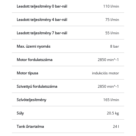
fogantyú teszik lehetővé. A tartós és erős tartályra 10 év
Leadott teljesítmény 0 bar-nál
110 l/min
rozsdásodás elleni garanciát vállalunk.
Leadott teljesítmény 4 bar-nál
75 l/min
Leadott teljesítmény 7 bar-nál
55 l/min
Max. üzemi nyomás
8 bar
Motor fordulatszáma
2850 min^-1
Motor típusa
indukciós motor
Szivattyú fordulatszáma
2850 min^-1
Szívóteljesítmény
165 l/min
Súly
20.5 kg
Tank űrtartalma
24 l