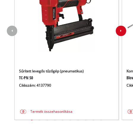
Sűrített levegős tűzőgép (pneumatikus)
Kom
TC-PN 50
Blo
Cikkszám: 4137790
Cik
Termék összehasonlítása