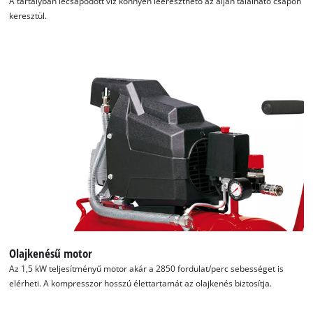
A tartályban lecsapódott víz könnyen leereszthető az alján található csapon
keresztül.
Olajkenésű motor
Az 1,5 kW teljesítményű motor akár a 2850 fordulat/perc sebességet is
elérheti. A kompresszor hosszú élettartamát az olajkenés biztosítja.