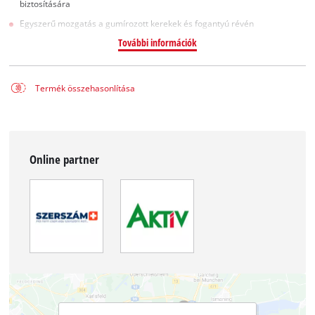
biztosítására
Egyszerű mozgatás a gumírozott kerekek és fogantyú révén
További információk
Termék összehasonlítása
Online partner