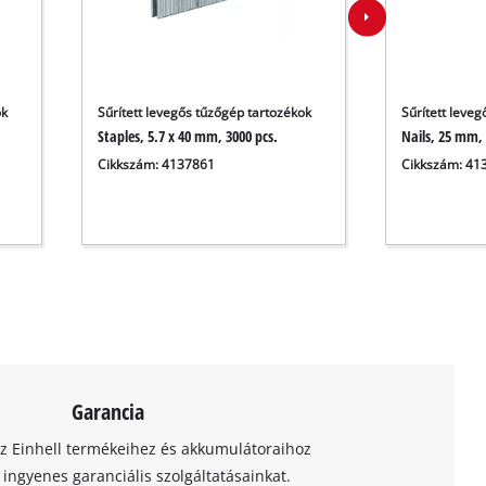
ok
Sűrített levegős tűzőgép tartozékok
Sűrített leve
Staples, 5.7 x 40 mm, 3000 pcs.
Nails, 25 mm, 
Cikkszám: 4137861
Cikkszám: 41
Garancia
az Einhell termékeihez és akkumulátoraihoz
t ingyenes garanciális szolgáltatásainkat.