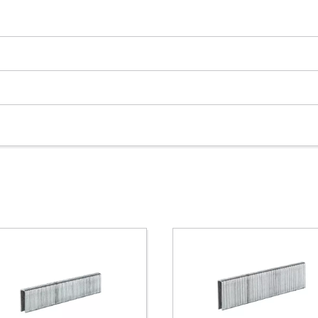
visitor. The website owner needs to setup
the site with their CMP to add this content
to the list of technologies used.
Powered by
Usercentrics Consent
Management Platform