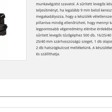
munkavégzést szavatol. A sűrített levegős kés
teljesítményt, ha legalább 9 mm belső keresz
megakadályozza, hogy a készülék véletlenszerű
pillantva mindig ellenőrizheti, hogy mennyi 
legpontosabb végeredmény elérése érdekében 
sűrített levegős tűzőgéphez 500 db, 16/25/4
25/40 mm szárhosszúságú szeget, 1 db olajos 
2 db hatszögkulcsot mellékelünk. A készüléket
és szállíthatja.