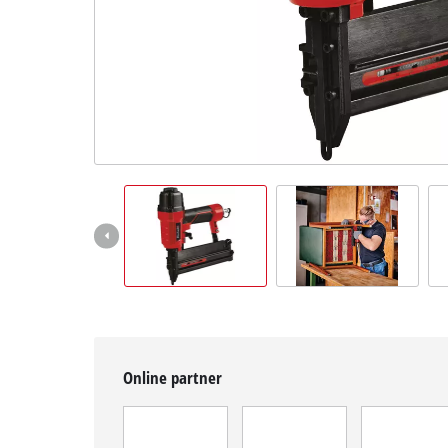
Magyar
HU
Magyar
English
Online partner