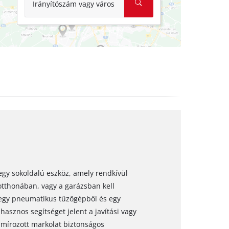
Irányítószám vagy város
egy sokoldalú eszköz, amely rendkívül
otthonában, vagy a garázsban kell
 egy pneumatikus tűzőgépből és egy
hasznos segítséget jelent a javítási vagy
umírozott markolat biztonságos