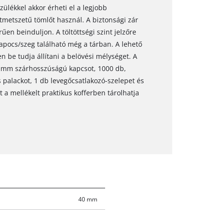
zülékkel akkor érheti el a legjobb
tmetszetű tömlőt használ. A biztonsági zár
en beinduljon. A töltöttségi szint jelzőre
kapocs/szeg található még a tárban. A lehető
be tudja állítani a belövési mélységet. A
0 mm szárhosszúságú kapcsot, 1000 db,
palackot, 1 db levegőcsatlakozó-szelepet és
 a mellékelt praktikus kofferben tárolhatja
40 mm