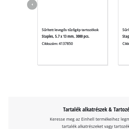
Sűrített levegős tűzőgép tartozékok
Sűrí
Staples, 5.7 x 13 mm, 3000 pcs.
Stap
Cikkszám: 4137850
Cik
Tartalék alkatrészek & Tartoz
Keresse meg az Einhell termékeihez leg
tartalék alkatrészeket vagy tartozé