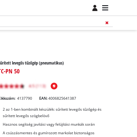
űrített levegős tűzőgép (pneumatikus)
TC-PN 50
Cikkszám:
4137790
EAN:
4006825641387
2 az 1-ben kombinált készülék: sűrített levegős tűzőgép és
sűrített levegős szögbelövő
Hasznos segítség javítási vagy felújítási munkák során
A csúszásmentes és gumírozott markolat biztonságos