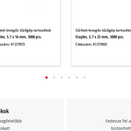
tett levegős tűzőgép tartozékok
Sűrített levegős tűzőgép tartozék
les, 5.7 x 16 mm, 3000 pcs.
Staples, 5.7 x 25 mm, 3000 pcs.
kszám: 4137855
Cikkszám: 4137860
ékok
megfelelőbb
Fedezze fel 
kokat!
biztosítot