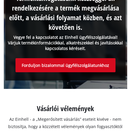
rendelkezésére a termék megvásárlása
előtt, a vásárlási folyamat közben, és azt
követően is.
Vegye fel a kapcsolatot az Einhell ügyfélszolgálatával!
Várjuk termékinformációkkal, alkatrészekkel és javításokkal
kapcsolatos kéréseit.
Forduljon bizalommal ügyfélszolgálatunkhoz
Vásárlói vélemények
Az Einhell - a „Megerősített vásárlás” eseteit kivéve - nem
biztosítja, hogy a közzétett vélemények olyan fogyasztóktól