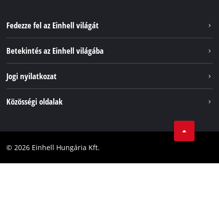
Fedezze fel az Einhell világát
Szolgáltatások
Betekintés az Einhell világába
Akkumulátorrendszer
Rólunk
Jogi nyilatkozat
Fenntarthatóság
Impresszum
Közösségi oldalak
Az Einhell világszerte
Adatvédelem
Karrier
LinkedIn
Megfelelőség
YouТube
Akadálymentesítési Nyilatkozat
© 2026 Einhell Hungária Kft.
Facebook
Instagram