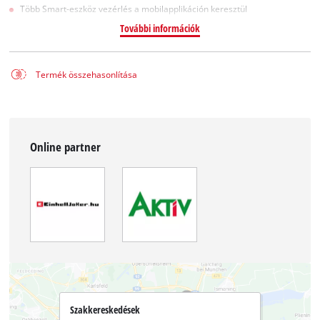
Több Smart-eszköz vezérlés a mobilapplikáción keresztül
További információk
Termék összehasonlítása
Online partner
Szakkereskedések