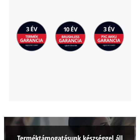
Terméktámogatásunk készséggel áll