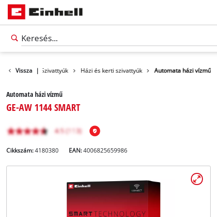
Termékek
Vissza
|
Szivattyúk
Házi és kerti szivattyúk
Automata házi vízmű
Automata házi vízmű
GE-AW 1144 SMART
Cikkszám:
4180380
EAN:
4006825659986