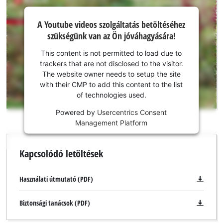
A Youtube
A Youtube videos szolgáltatás betöltéséhez
szolgáltatás
szükségünk van az Ön jóváhagyására!
betöltéséhez
szükségünk
This content is not permitted to load due to
van az Ön
trackers that are not disclosed to the visitor.
jóváhagyására!
The website owner needs to setup the site
with their CMP to add this content to the list
This
of technologies used.
content
is
Powered by
Usercentrics Consent
not
Management Platform
permitted
to
Kapcsolódó letöltések
load
due
to
Használati útmutató (PDF)
trackers
that
Biztonsági tanácsok (PDF)
are
not