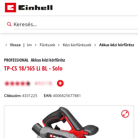
ékek
Vissza
Szerszám
|
Fűrészek
Kézi körfűrészek
Akkus kézi körfűrész
PROFESSIONAL Akkus kézi körfűrész
TP-CS 18/165 Li BL - Solo
Cikkszám:
4331225
EAN:
4006825677881