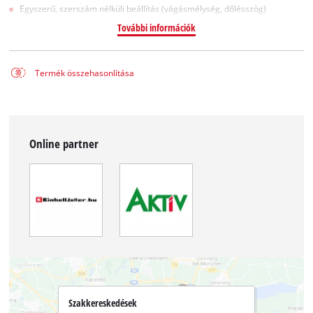
Egyszerű, szerszám nélküli beállítás (vágásmélység, dőlésszög)
További információk
Termék összehasonlítása
Online partner
Szakkereskedések