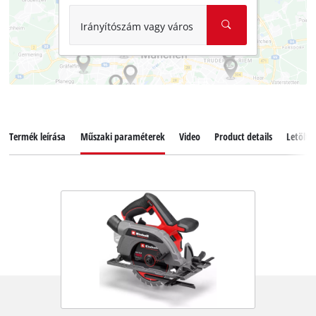
Irányítószám vagy város
Termék leírása
Műszaki paraméterek
Video
Product details
Letölté