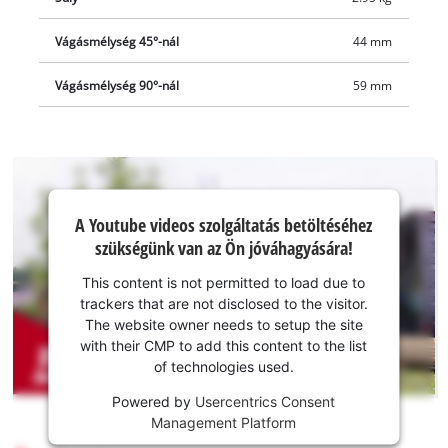
Vágásmélység 45°-nál
44 mm
Vágásmélység 90°-nál
59 mm
A Youtube
A Youtube videos szolgáltatás betöltéséhez
szolgáltatás
szükségünk van az Ön jóváhagyására!
betöltéséhez
szükségünk
This content is not permitted to load due to
van az Ön
trackers that are not disclosed to the visitor.
jóváhagyására!
The website owner needs to setup the site
with their CMP to add this content to the list
This
of technologies used.
content
is
Powered by
Usercentrics Consent
not
Management Platform
permitted