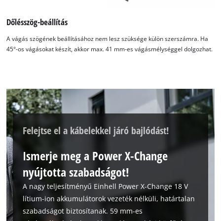
Dőlésszög-beállítás
A vágás szögének beállításához nem lesz szüksége külön szerszámra. Ha
45°-os vágásokat készít, akkor max. 41 mm-es vágásmélységgel dolgozhat.
Felejtse el a kábelekkel járó bajlódást!
Ismerje meg a Power X-Change
nyújtotta szabadságot!
A nagy teljesítményű Einhell Power X-Change 18 V
lítium-ion akkumulátorok vezeték nélküli, határtalan
szabadságot biztosítanak. 59 mm-es