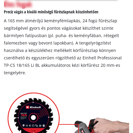
Éles fogak
to
load
Precíz vágás a kiváló minőségű fűrészlapnak köszönhetően
due
A 165 mm átmérőjű keményfémlapkás, 24 fogú fűrészlap
to
segítségével gyors és pontos vágásokat készíthet szinte
trackers
bármilyen fatípusban (pl. puha- és keményfában, rétegelt
that
are
falemezben vagy bevont lapokban). A tengelyrögzítést
not
használva a készülékhez mellékelt körfűrészlap könnyen
disclosed
cserélhető és egyszerűen rögzíthető az Einhell Professional
to
TP-CS 18/165 Li BL akkumulátoros kézi körfűrész 20 mm-es
the
tengelyére.
visitor.
The
website
owner
needs
to
setup
the
site
with