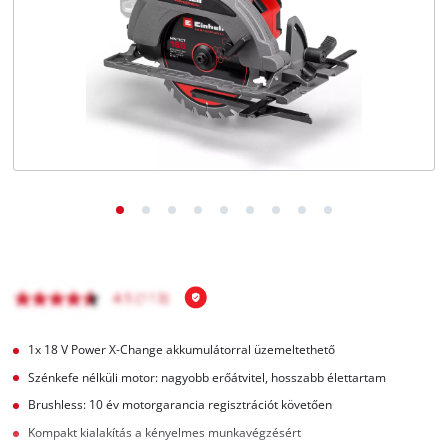
Magyar
HU
Magyar
English
1x 18 V Power X-Change akkumulátorral üzemeltethető
Szénkefe nélküli motor: nagyobb erőátvitel, hosszabb élettartam
Brushless: 10 év motorgarancia regisztrációt követően
Kompakt kialakítás a kényelmes munkavégzésért