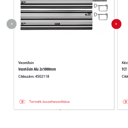
Vezetősin
Kéz
Vezetősin Alu 2x1000mm
TCT 
Cikkszám: 4502118
Cik
Termék összehasonlítása