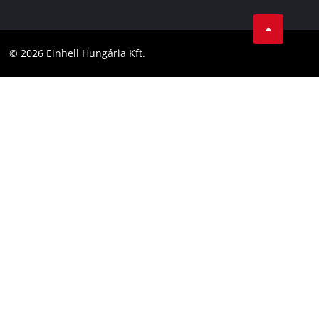
Karrier
LinkedIn
Megfelelőség
YouТube
Akadálymentesítési Nyilatkozat
© 2026 Einhell Hungária Kft.
Facebook
Instagram