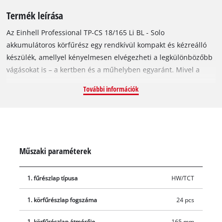
Termék leírása
Az Einhell Professional TP-CS 18/165 Li BL - Solo
akkumulátoros körfűrész egy rendkívül kompakt és kézreálló
készülék, amellyel kényelmesen elvégezheti a legkülönbözőbb
vágásokat is – a kertben és a műhelyben egyaránt. Mivel a
készülék a Power X-Change család tagja, ezért a felhasználás
További információk
módjának csak a képzelete szabhat határt: egyetlen
akkumulátorral az összes PXC-készüléket üzemeltetheti.
Einhell szénkefe nélküli (brushless) motorral. A szénkefe
nélküli motorok nagyobb erőátvitelt és hosszabb üzemidőt
garantálnak, mint a szénkefével gyártott társaik. Ezekre –
Műszaki paraméterek
online regisztrációt követően – 10 év jótállást vállalunk. A 165
mm átmérőjű és 24 fogas fűrészlappal (90°-os szögben) akár
1. fűrészlap típusa
HW/TCT
59 mm mélységű vágásokat is végezhet. A vágás szögének
beállításához nem lesz szüksége külön szerszámra, a 20 mm-
1. körfűrészlap fogszáma
24 pcs
es tengelyfuratú körfűrészlap pedig (a tengelyzárnak
köszönhetően) pillanatok alatt rögzíthető vagy cserélhető. A
1. körfűrészlap átmérője
165 mm