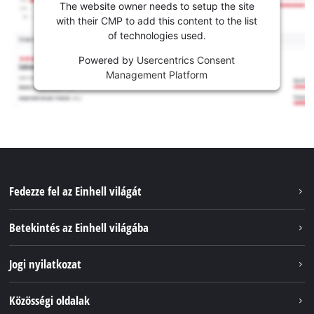
The website owner needs to setup the site
with their CMP to add this content to the list
of technologies used.
Powered by
Usercentrics Consent
Management Platform
Fedezze fel az Einhell világát
Szolgáltatások
Betekintés az Einhell világába
Akkumulátorrendszer
Rólunk
Jogi nyilatkozat
Fenntarthatóság
Impresszum
Közösségi oldalak
Az Einhell világszerte
Adatvédelem