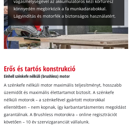
vágásmélységével az akkumulátoros kézi körfűrész
könnyedén megbirkózik a fa munkadarabokkal.
Lágyindítás és motorfék a biztonságos használatért.
A Google Maps szolgáltatás betöltéséhez
szükségünk van az Ön jóváhagyására!
This content is not permitted to load due
to trackers that are not disclosed to the
visitor. The website owner needs to setup
the site with their CMP to add this content
Erős és tartós konstrukció
to the list of technologies used.
Einhell szénkefe nélküli (brushless) motor
Powered by
Usercentrics Consent
Management Platform
A szénkefe nélküli motor maximális teljesítményt, hosszabb
üzemidőt és maximális élettartamot biztosít. A szénkefe
nélküli motorok – a szénkefével gyártott motorokkal
ellentétben – nem kopnak, így karbantartásmentes megoldást
garantálnak. A Brushless motorokra – online regisztrációt
követően – 10 év szervizgaranciát vállalunk.