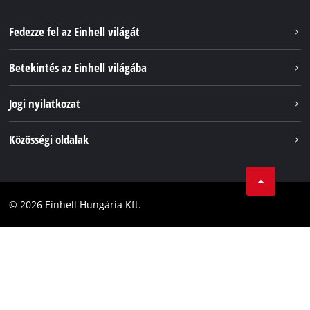
Fedezze fel az Einhell világát
Szolgáltatások
Betekintés az Einhell világába
Akkumulátorrendszer
Rólunk
Jogi nyilatkozat
Fenntarthatóság
Impresszum
Közösségi oldalak
Az Einhell világszerte
Adatvédelem
Karrier
LinkedIn
Megfelelőség
YouТube
Akadálymentesítési Nyilatkozat
© 2026 Einhell Hungária Kft.
Facebook
Instagram