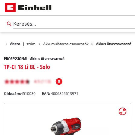
rmékek
Vissza
Szerszám
|
Akkumulátoros csavarozók
Akkus ütvecsavarozó
PROFESSIONAL Akkus ütvecsavarozó
TP-CI 18 Li BL - Solo
Cikkszám:
4510030
EAN:
4006825613971