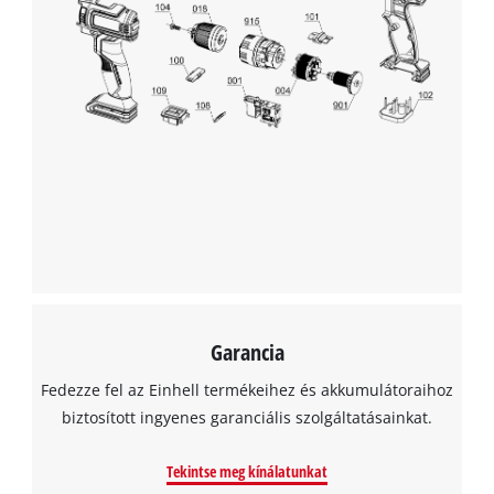
to trackers that are not disclosed to the
visitor. The website owner needs to setup
the site with their CMP to add this content
to the list of technologies used.
Powered by
Usercentrics Consent
Management Platform
Garancia
Fedezze fel az Einhell termékeihez és akkumulátoraihoz
biztosított ingyenes garanciális szolgáltatásainkat.
Tekintse meg kínálatunkat