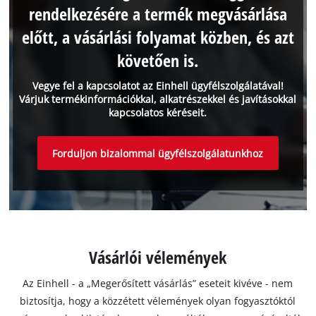
rendelkezésére a termék megvásárlása
előtt, a vásárlási folyamat közben, és azt
követően is.
Vegye fel a kapcsolatot az Einhell ügyfélszolgálatával!
Várjuk termékinformációkkal, alkatrészekkel és javításokkal
kapcsolatos kéréseit.
Forduljon bizalommal ügyfélszolgálatunkhoz
Vásárlói vélemények
Az Einhell - a „Megerősített vásárlás” eseteit kivéve - nem
biztosítja, hogy a közzétett vélemények olyan fogyasztóktól