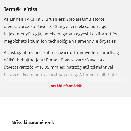
Termék leírása
Az Einhell TP-CI 18 Li Brushless-Solo akkumulátoros
ütvecsavarozó a Power X-Change termékcsalád nagy
teljesítményű tagja, amely magában egyesíti a kiforrott és
megbízható lítium-ion technológia valamennyi előnyét és
felhasználási lehetőségét. A termékcsalád valamennyi
A vastagabb és hosszabb csavarokat könnyedén, fáradtság
akkumulátorát és töltőjét használhatja az Einhell TP-CI 18 Li
nélkül behajthatja az Einhell ütvecsavarozójával. Az
Brushless-Solo készülékéhez. A szénkefe nélküli motor
ütvecsavarozót ¼" (6,35 mm-es) hatszögletű tokmánnyal
nagyobb teljesítményt és hosszabb élettartamot szavatol, mint
felszerelt kivitelben vásárolhatja meg. A finoman állítható
a szénkefével felszerelt társaik. Ha az akkumulátoros
fordulatszám-szabályozó elektronikát mindig a
ütvecsavarozóval dolgozik, akkor nem kell a súrlódásból eredő
További információk
megmunkálandó anyag tulajdonságaihoz igazíthatja; így sem a
kopással számolnia.
készüléket, sem a felületet nem éri felesleges erőhatás. Puha
felületű és sérülékeny anyagokkal kellene dolgoznia? Ne
aggódjon, ezek sem jelenthetnek gondot! A rövid és kisméretű
kialakításnak köszönhetően a készülék használata kevesebb
Műszaki paraméterek
energiát vesz igénybe. Az ergonomikus Softgrip felület