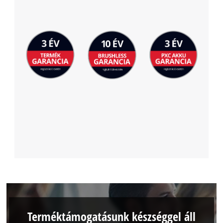
Terméktámogatásunk készséggel áll