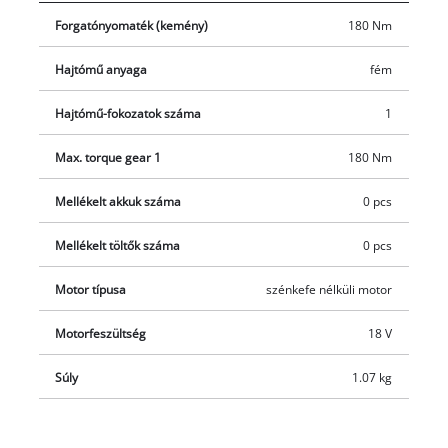
kényelmes és biztos tartást garantál. A gyári csomagolás nem
Forgatónyomaték (kemény)
180 Nm
tartalmazza az akkumulátort és a töltőt. A Power X-Change
család akkuit és töltőit külön is megvásárolhatja.
Hajtómű anyaga
fém
Hajtómű-fokozatok száma
1
Max. torque gear 1
180 Nm
Mellékelt akkuk száma
0 pcs
Mellékelt töltők száma
0 pcs
Motor típusa
szénkefe nélküli motor
Motorfeszültség
18 V
Súly
1.07 kg