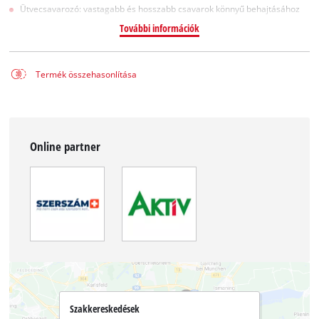
Ütvecsavarozó: vastagabb és hosszabb csavarok könnyű behajtásához
További információk
Termék összehasonlítása
Online partner
Szakkereskedések