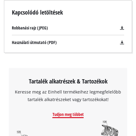
Kapcsolódó letöltések
Robbanási rajz (JPEG)
Használati útmutató (PDF)
Tartalék alkatrészek & Tartozékok
Keresse meg az Einhell termékeihez legmegfelelőbb
tartalék alkatrészeket vagy tartozékokat!
Tudjon meg többet
A Google Maps szolgáltatás betöltéséhez
szükségünk van az Ön jóváhagyására!
This content is not permitted to load due