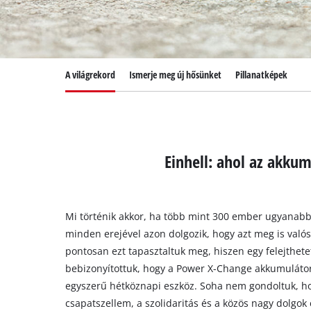
Magyar
HU
Magyar
English
A világrekord
Ismerje meg új hősünket
Pillanatképek
Einhell: ahol az akkum
Mi történik akkor, ha több mint 300 ember ugyanabb
minden erejével azon dolgozik, hogy azt meg is valós
pontosan ezt tapasztaltuk meg, hiszen egy felejthetet
bebizonyítottuk, hogy a Power X-Change akkumulátor
egyszerű hétköznapi eszköz. Soha nem gondoltuk, ho
csapatszellem, a szolidaritás és a közös nagy dolgok