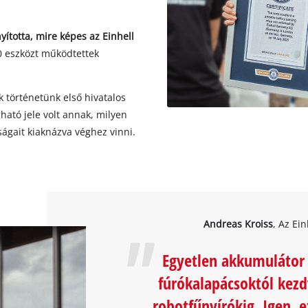
ította, mire képes az Einhell
 eszközt működtettek
 történetünk első hivatalos
gható jele volt annak, milyen
ágait kiaknázva véghez vinni.
Andreas Kroiss
, Az Ei
Egyetlen akkumulátor 
fúrókalapácsoktól kezd
robotfűnyírókig. Igen, 