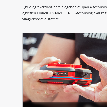
the
site
Egy világrekordhoz nem elegendő csupán a technológi
with
egyetlen Einhell 4,0 Ah-s, SEALED-technológiával kés
their
világrekordot állított fel.
CMP
to
add
this
content
to
the
list
of
technologies
used.
Powered
by
Usercentrics
Consent
Management
Platform