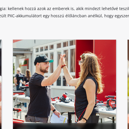
a: kellenek hozzá azok az emberek is, akik mindezt lehetővé teszik
zült PXC-akkumulátort egy hosszú élőláncban anélkül, hogy egyszer i