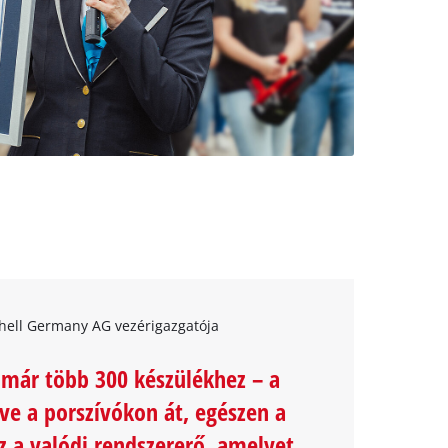
nhell Germany AG vezérigazgatója
már több 300 készülékhez – a
ve a porszívókon át, egészen a
ez a valódi rendszererő, amelyet