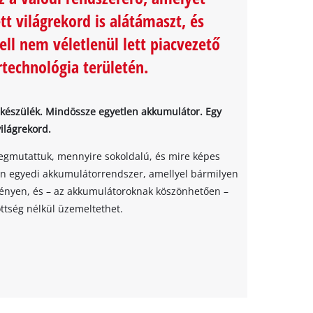
tt világrekord is alátámaszt, és
ll nem véletlenül lett piacvezető
technológia területén.
0 készülék. Mindössze egyetlen akkumulátor. Egy
világrekord.
gmutattuk, mennyire sokoldalú, és mire képes
án egyedi akkumulátorrendszer, amellyel bármilyen
ményen, és – az akkumulátoroknak köszönhetően –
ttség nélkül üzemeltethet.