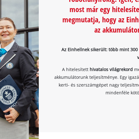
most már egy hitelesíte
megmutatja, hogy az Einhe
az akkumulátor
Az Einhellnek sikerült: több mint 30
A hitelesített
hivatalos világrekord
me
akkumulátorunk teljesítménye. Egy igaz
kerti- és szerszámgépet nagy teljesít
mindenféle kötö