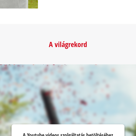
A világrekord
A Youtube videos szolgáltatás betöltéséhez