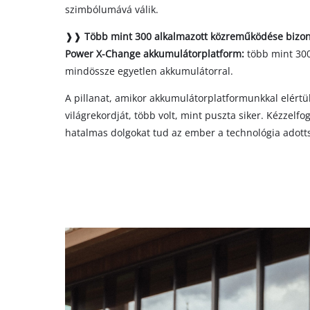
szimbólumává válik.
❱❱
Több mint 300 alkalmazott közreműködése bizony
Power X-Change akkumulátorplatform:
több mint 300
mindössze egyetlen akkumulátorral.
A pillanat, amikor akkumulátorplatformunkkal elértük
világrekordját, több volt, mint puszta siker. Kézzelfo
hatalmas dolgokat tud az ember a technológia adotts