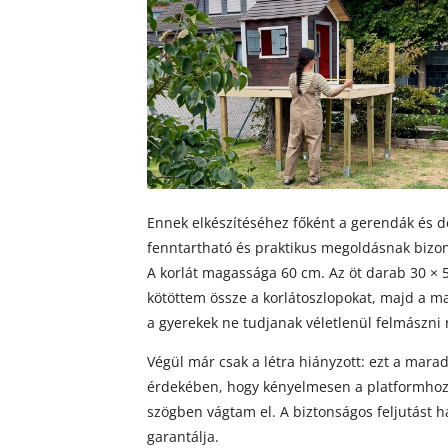
Ennek elkészítéséhez főként a gerendák és d
fenntartható és praktikus megoldásnak bizon
A korlát magassága 60 cm. Az öt darab 30 × 
kötöttem össze a korlátoszlopokat, majd a m
a gyerekek ne tudjanak véletlenül felmászni 
Végül már csak a létra hiányzott: ezt a mara
érdekében, hogy kényelmesen a platformhoz l
szögben vágtam el. A biztonságos feljutást h
garantálja.