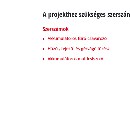
A projekthez szükséges szersz
Szerszámok
Akkumulátoros fúró-csavarozó
Húzó-, fejező- és gérvágó fűrész
Akkumulátoros multicsiszoló