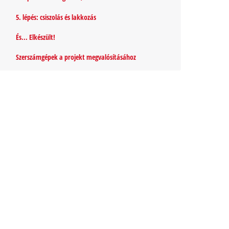
5. lépés: csiszolás és lakkozás
És... Elkészült!
Szerszámgépek a projekt megvalósításához