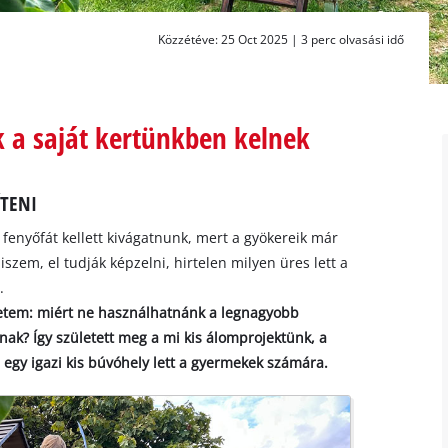
Közzétéve: 25 Oct 2025 |
3 perc olvasási idő
 a saját kertünkben kelnek
ÍTENI
fenyőfát kellett kivágatnunk, mert a gyökereik már
szem, el tudják képzelni, hirtelen milyen üres lett a
y.
tletem: miért ne használhatnánk a legnagyobb
ak? Így született meg a mi kis álomprojektünk, a
egy igazi kis búvóhely lett a gyermekek számára.