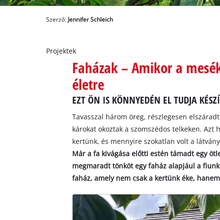
Magyar
HU
Magyar
Szerző:
Jennifer Schleich
English
Projektek
Faházak – Amikor a mesék
életre
EZT ÖN IS KÖNNYEDÉN EL TUDJA KÉSZ
Tavasszal három öreg, részlegesen elszáradt 
károkat okoztak a szomszédos telkeken. Azt hi
kertünk, és mennyire szokatlan volt a látván
Már a fa kivágása előtti estén támadt egy ö
megmaradt tönköt egy faház alapjául a fiunkn
faház, amely nem csak a kertünk éke, hanem 