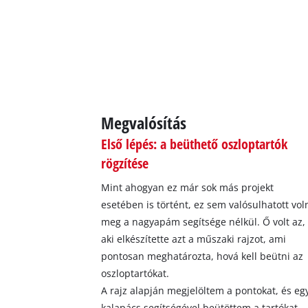
Megvalósítás
Első lépés: a beüthető oszloptartók
rögzítése
Mint ahogyan ez már sok más projekt
esetében is történt, ez sem valósulhatott vol
meg a nagyapám segítsége nélkül. Ő volt az,
aki elkészítette azt a műszaki rajzot, ami
pontosan meghatározta, hová kell beütni az
oszloptartókat.
A rajz alapján megjelöltem a pontokat, és eg
kalapács segítségével beütöttem a tartókat.