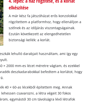
4. lépés: a ház rögzítése, és a korlát
elkészítése
A már kész fa játszóházat erős konzolokkal
rögzítettem a platformhoz, hogy ellenálljon a
szélnek és az időjárás viszontagságainak.
Ezután következett az elengedhetetlen
biztonsági kellék: a korlát.
eszkák lehulló darabjait használtam, ami így egy
yult.
50 × 2000 mm-es lécet méretre vágtam, és ezekkel
aradék deszkadarabokkal befedtem a korlátot, hogy
rá.
dék 40 × 60-as lécekből építettem meg. Annak
ehessen csavarozni, a létra végeit 30 fokos
árom, egymástól 30 cm távolságra lévő létrafok