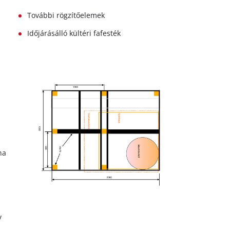
További rögzítőelemek
Időjárásálló kültéri fafesték
na
y