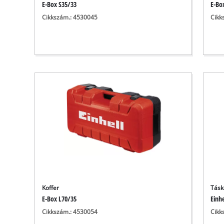
E-Box S35/33
E-Bo
Cikkszám.: 4530045
Cikk
Koffer
Tásk
E-Box L70/35
Einhe
Cikkszám.: 4530054
Cikk