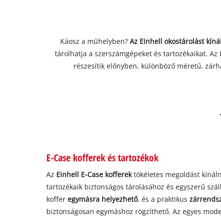
Káosz a műhelyben?
Az Einhell okostárolást kín
tárolhatja a szerszámgépeket és tartozékaikat. Az 
részesítik előnyben, különböző méretű, zárha
E-Case kofferek és tartozékok
Az
Einhell E-Case kofferek
tökéletes megoldást kínál
tartozékaik biztonságos tárolásához és egyszerű szá
koffer
egymásra helyezhető
, és a praktikus
zárrends
biztonságosan egymáshoz rögzíthető. Az egyes modell