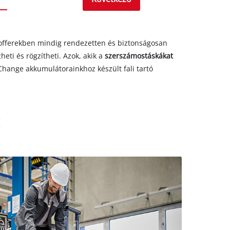
 kofferekben mindig rendezetten és biztonságosan
eti és rögzítheti. Azok, akik a
szerszámostáskákat
Change akkumulátorainkhoz készült fali tartó
!