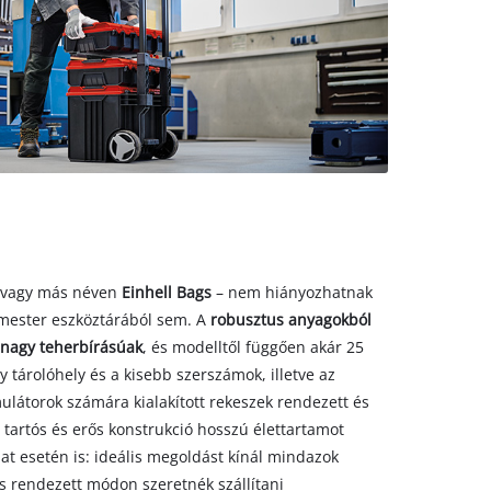
– vagy más néven
Einhell Bags
– nem hiányozhatnak
mester eszköztárából sem. A
robusztus anyagokból
nagy teherbírásúak
, és modelltől függően akár 25
gy tárolóhely és a kisebb szerszámok, illetve az
látorok számára kialakított rekeszek rendezett és
 tartós és erős konstrukció hosszú élettartamot
at esetén is: ideális megoldást kínál mindazok
s rendezett módon szeretnék szállítani