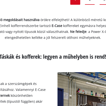
áló megoldásait használva
örökre elfelejtheti! A különböző méretű
Einhell kofferrendszerbe tartozó
E-Case
koffereket egymásra helyezh
tó vagy nyitott típusok közül választhatnak.
Ne feledje
: a Power X-
elengedhetetlen kelléke a jól felszerelt otthoni műhelyeknek.
Táskák és kofferek: legyen a műhelyben is rend
nak a szerszámgépek és
llításához. Valamennyi E-Case
zernek
köszönhetően
ek (típustól függően) akár