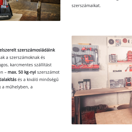
szerszámaikat.
felszerelt szerszámosládáink
anak a szerszámoknak és
gos, karcmentes szállítást
en –
max. 50 kg-nyi
szerszámot
kialakítás
és a kiváló minőségű
k a műhelyben, a