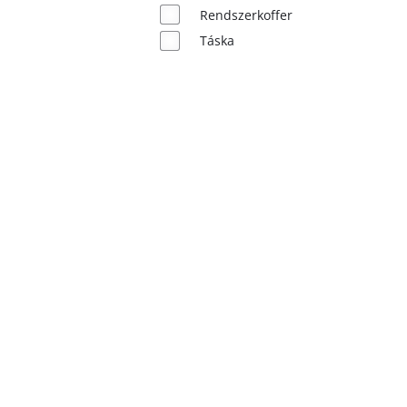
Magyar
Rendszerkoffer
HU
Magyar
Táska
English