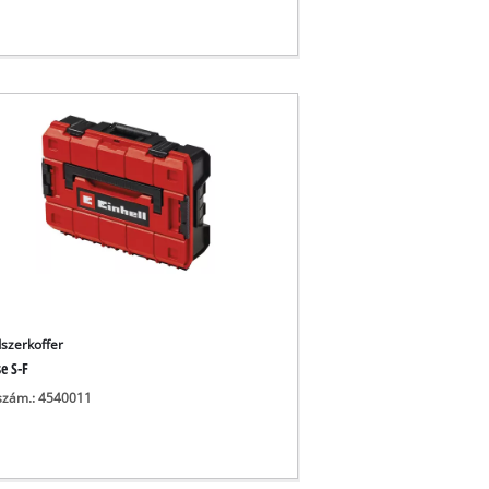
szerkoffer
e S-F
szám.: 4540011