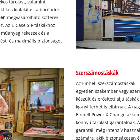
ékos tárolást, valamint
ktikus kialakítás: a bőröndök
ben
megvásárolható kofferek
. Az E-Case S-F táskákhoz
 a műanyag rekeszek és a
ést, és maximális biztonságot
Szerszámostáskák
Az Einhell szerszámostáskák 
egyetlen szakember vagy ezer
készült és erősített aljú táskák
kg-nyi terhet is elbírnak. A na
Einhell Power X-Change akkumu
könnyű tárolást garantálnak. A
garantál, még intenzív használ
számára, akik biztonságosan é