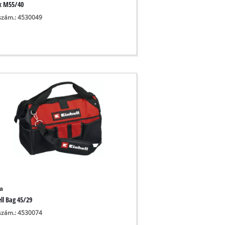
x M55/40
szám.: 4530049
a
ll Bag 45/29
szám.: 4530074