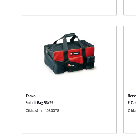
Táska
Rend
Einhell Bag 56/29
E-Cas
Cikkszám.: 4530078
Cikk