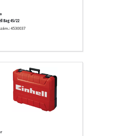
a
ll Bag 45/22
szám.: 4530037
er